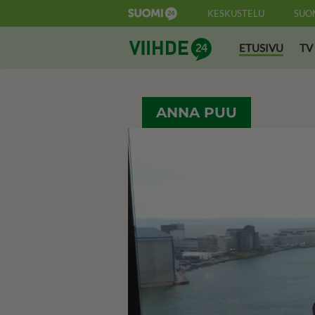
KESKUSTELU
SUO
Suomi24 Viihde
ETUSIVU
TV
ANNA PUU