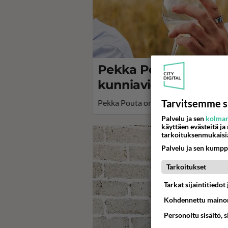
Pekka Pouta yllättää
kunniavieraana ohrap
Tarvitsemme s
Pekka Pouta on kunniavieras Illallin
Palvelu ja sen
kolman
käyttäen evästeitä ja
tarkoituksenmukaisi
Palvelu ja sen kumpp
Tarkoitukset
Tarkat sijaintitiedo
Kohdennettu mainon
Personoitu sisältö, 