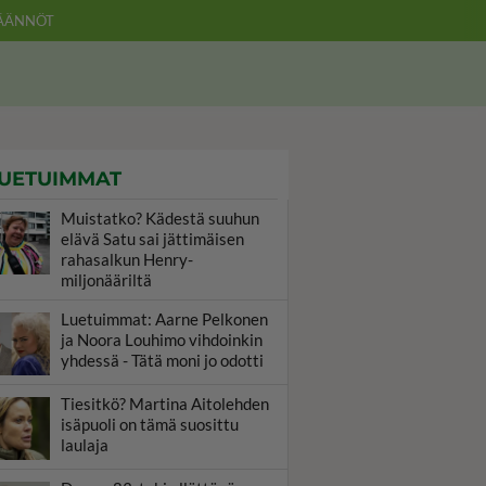
ÄÄNNÖT
UETUIMMAT
Muistatko? Kädestä suuhun
elävä Satu sai jättimäisen
rahasalkun Henry-
miljonääriltä
Luetuimmat: Aarne Pelkonen
ja Noora Louhimo vihdoinkin
yhdessä - Tätä moni jo odotti
Tiesitkö? Martina Aitolehden
isäpuoli on tämä suosittu
laulaja