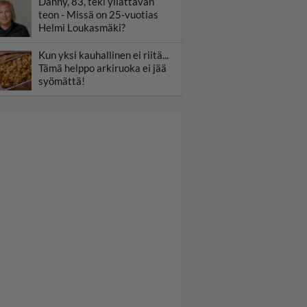
Danny, 83, teki yllättävän
teon - Missä on 25-vuotias
Helmi Loukasmäki?
Kun yksi kauhallinen ei riitä...
Tämä helppo arkiruoka ei jää
syömättä!