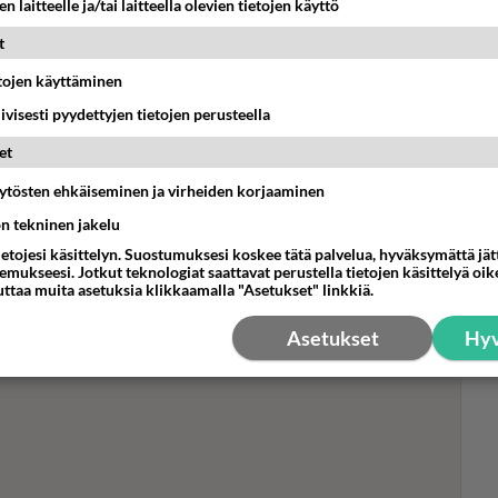
n laitteelle ja/tai laitteella olevien tietojen käyttö
t
etojen käyttäminen
Oi!
iivisesti pyydettyjen tietojen perusteella
tyt
Tei
et
siv
äytösten ehkäiseminen ja virheiden korjaaminen
aisemassa -sarja ponnistaa
ön tekninen jakelu
Julkkisvieraana mm. Pekka
ietojesi käsittelyn. Suostumuksesi koskee tätä palvelua, hyväksymättä jä
mukseesi. Jotkut teknologiat saattavat perustella tietojen käsittelyä oike
uttaa muita asetuksia klikkaamalla "Asetukset" linkkiä.
ssa -ohjelmassa lähdetään ruokamatkalle Suomen
Asetukset
Hyv