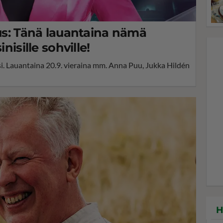
tus: Tänä lauantaina nämä
nisille sohville!
si. Lauantaina 20.9. vieraina mm. Anna Puu, Jukka Hildén
H