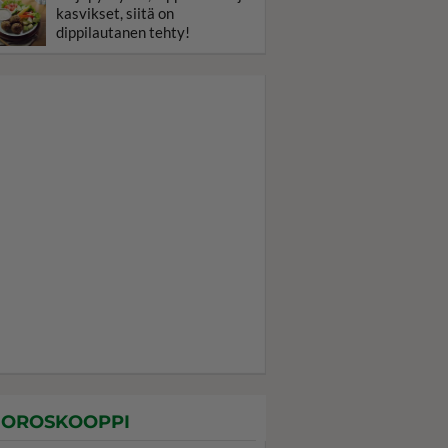
kasvikset, siitä on
dippilautanen tehty!
OROSKOOPPI