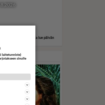
.8.2026
itse oma tähtimerkkisi ja lue päivän
oskooppi!
a
i laitetunniste)
ASARI
arjotakseen sinulle