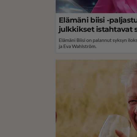
Elämäni biisi -paljas
julkkikset istahtavat si
Elämäni Biisi on palannut syksyn ilok
ja Eva Wahlström.