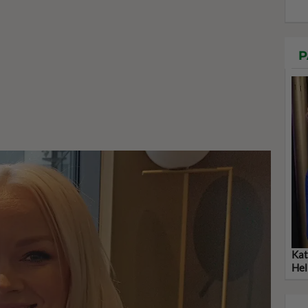
P
Kat
Hel