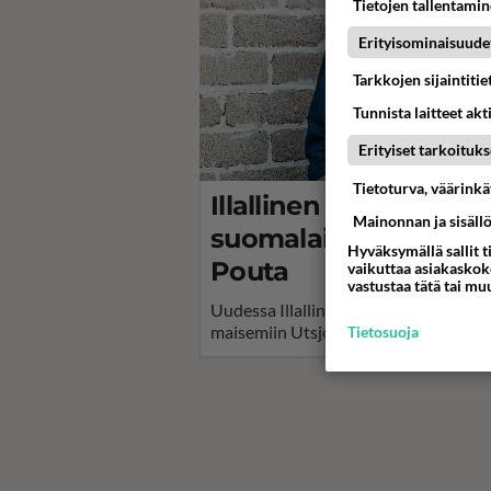
Tietojen tallentamine
Erityisominaisuude
Tarkkojen sijaintiti
Tunnista laitteet akt
Erityiset tarkoituks
Tietoturva, väärink
Illallinen kansallism
Mainonnan ja sisäll
suomalaisuudesta - 
Hyväksymällä sallit t
Pouta
vaikuttaa asiakaskoke
vastustaa tätä tai mu
Uudessa Illallinen kansallismaisema
maisemiin Utsjoelta Porvooseen.
Tietosuoja