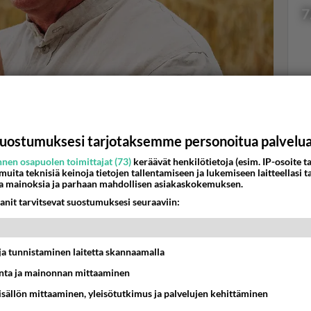
7
 tv:ssä - Omana itsenään
Val
ellon laidassa
hor
uostumuksesi tarjotaksemme personoitua palvelu
en kansallismaisemassa -uutuusohjelmassa.
nen osapuolen toimittajat (73)
keräävät henkilötietoja (esim. IP-osoite ta
K
 muita teknisiä keinoja tietojen tallentamiseen ja lukemiseen laitteellasi t
a mainoksia ja parhaan mahdollisen asiakaskokemuksen.
anit tarvitsevat suostumuksesi seuraaviin:
t ja tunnistaminen laitetta skannaamalla
ta ja mainonnan mittaaminen
sisällön mittaaminen, yleisötutkimus ja palvelujen kehittäminen