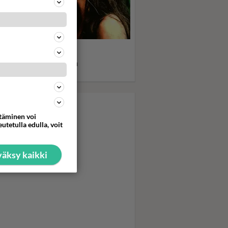
 Blue Lagoon sai nuoret
öt punastelemaan:
nitähti Brooke Shieldsin
eys erityissuojelussa
ttäminen voi
utetulla edulla, voit
äksy kaikki