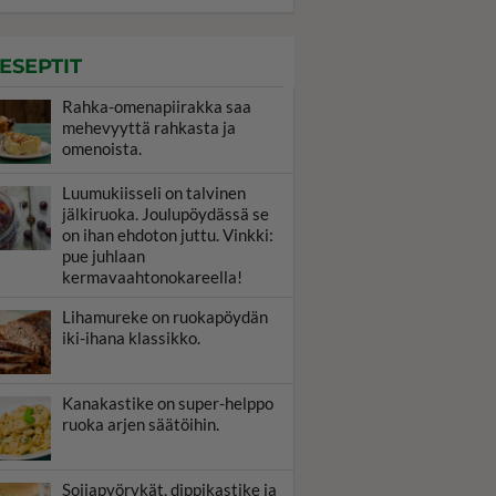
ESEPTIT
Rahka-omenapiirakka saa
mehevyyttä rahkasta ja
omenoista.
Luumukiisseli on talvinen
jälkiruoka. Joulupöydässä se
on ihan ehdoton juttu. Vinkki:
pue juhlaan
kermavaahtonokareella!
Lihamureke on ruokapöydän
iki-ihana klassikko.
Kanakastike on super-helppo
ruoka arjen säätöihin.
Soijapyörykät, dippikastike ja