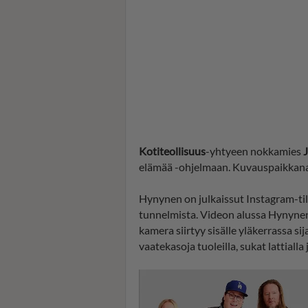
Kotiteollisuus
-yhtyeen nokkamies
J
elämää -ohjelmaan. Kuvauspaikkana 
Hynynen on julkaissut Instagram-ti
tunnelmista. Videon alussa Hynyne
kamera siirtyy sisälle yläkerrassa s
vaatekasoja tuoleilla, sukat lattiall