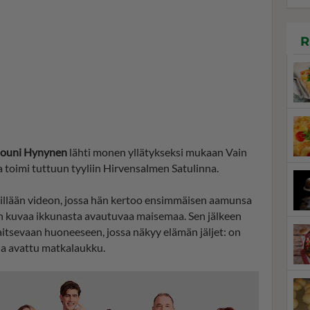
R
ouni Hynynen
lähti monen yllätykseksi mukaan Vain
toimi tuttuun tyyliin Hirvensalmen Satulinna.
lillään videon, jossa hän kertoo ensimmäisen aamunsa
n kuvaa ikkunasta avautuvaa maisemaa. Sen jälkeen
ijaitsevaan huoneeseen, jossa näkyy elämän jäljet: on
a ja avattu matkalaukku.