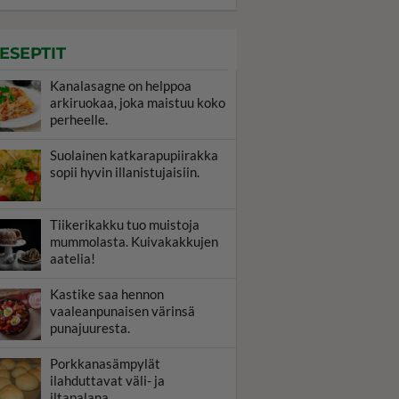
ESEPTIT
Kanalasagne on helppoa
arkiruokaa, joka maistuu koko
perheelle.
Suolainen katkarapupiirakka
sopii hyvin illanistujaisiin.
Tiikerikakku tuo muistoja
mummolasta. Kuivakakkujen
aatelia!
Kastike saa hennon
vaaleanpunaisen värinsä
punajuuresta.
Porkkanasämpylät
ilahduttavat väli- ja
iltapalana.