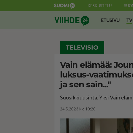
KESKUSTELU
SUO
Suomi24 Viihde
ETUSIVU
TV
TELEVISIO
Vain elämää: Joun
luksus-vaatimukse
ja sen sain..."
Suosikkiuusinta. Yksi Vain eläm
24.5.2023 klo 10:20