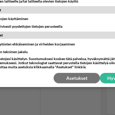
n laitteelle ja/tai laitteella olevien tietojen käyttö
norakennuksessa:
la on oma sauna, joka on just lämpiämässä. Muilla ei
t
Tyy
isen vaadin ja sen sain. Semmosta peliä.
Ken
etojen käyttäminen
silm
Hynysen Instagram-tililtä:
iivisesti pyydettyjen tietojen perusteella
pai
et
äytösten ehkäiseminen ja virheiden korjaaminen
ön tekninen jakelu
ietojesi käsittelyn. Suostumuksesi koskee tätä palvelua, hyväksymättä jä
mukseesi. Jotkut teknologiat saattavat perustella tietojen käsittelyä oike
uttaa muita asetuksia klikkaamalla "Asetukset" linkkiä.
Asetukset
Hyv