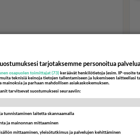
Val
hor
uostumuksesi tarjotaksemme personoitua palvelu
K
nen osapuolen toimittajat (73)
keräävät henkilötietoja (esim. IP-osoite ta
 muita teknisiä keinoja tietojen tallentamiseen ja lukemiseen laitteellasi t
a mainoksia ja parhaan mahdollisen asiakaskokemuksen.
anit tarvitsevat suostumuksesi seuraaviin:
 ihonhoitotuotteita, joista rokkikukolla on selkeä
t ja tunnistaminen laitetta skannaamalla
n tuu käyttämään.
ta ja mainonnan mittaaminen
sisällön mittaaminen, yleisötutkimus ja palvelujen kehittäminen
hteydessä olevalle saunaosastolle, joka onkin