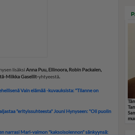
P
nysen lisäksi
Anna Puu, Ellinoora, Robin Packalen,
tä-Miikka Gasellit-
yhtyeestä
.
ellisenä Vain elämää -kuvauksista: "Tilanne on
Täm
Tam
aljastaa "erityissuhteesta" Jouni Hynyseen: "Oli puolin
Sam
muu
en narrasi Mari-vaimon "kaksoisolennon" sänkyynsä: