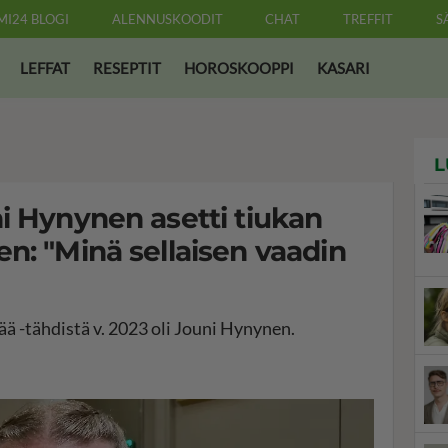
MI24 BLOGI
ALENNUSKOODIT
CHAT
TREFFIT
S
LEFFAT
RESEPTIT
HOROSKOOPPI
KASARI
L
i Hynynen asetti tiukan
n: "Minä sellaisen vaadin
ää -tähdistä v. 2023 oli Jouni Hynynen.