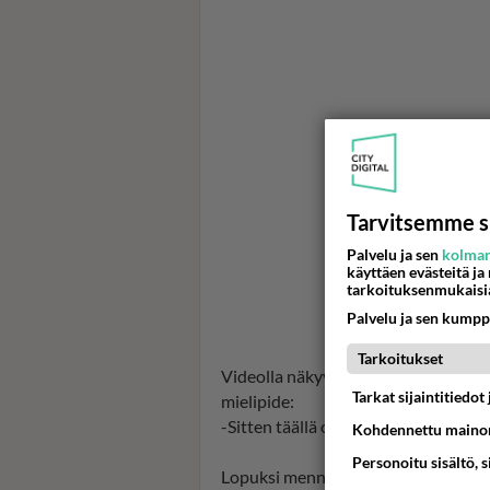
Tarvitsemme s
Palvelu ja sen
kolman
käyttäen evästeitä ja
tarkoituksenmukaisi
Palvelu ja sen kumpp
Tarkoitukset
Videolla näkyy korillinen vartalo- ja
Tarkat sijaintitiedo
mielipide:
-Sitten täällä on jotain tuotteita, e
Kohdennettu mainon
Personoitu sisältö, 
Lopuksi mennään Hynysen huoneen y