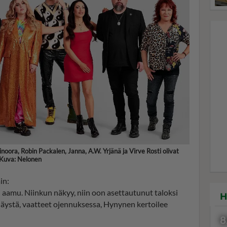
oora, Robin Packalen, Janna, A.W. Yrjänä ja Virve Rosti olivat
 Kuva: Nelonen
in:
aamu. Niinkun näkyy, niin oon asettautunut taloksi
H
 näystä, vaatteet ojennuksessa, Hynynen kertoilee
8