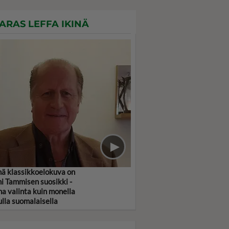
ARAS LEFFA IKINÄ
ä klassikkoelokuva on
i Tammisen suosikki -
a valinta kuin monella
lla suomalaisella