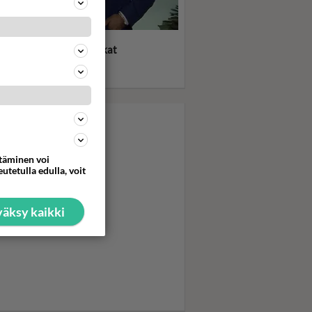
ligurut: Miami Vice -
gät ilman sukkia! Reiskat
illä! Puvun alla vain t-
ta!
ttäminen voi
utetulla edulla, voit
äksy kaikki