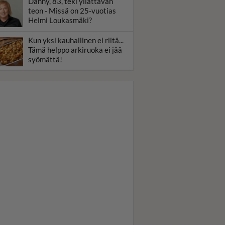
Danny, 83, teki yllättävän
teon - Missä on 25-vuotias
Helmi Loukasmäki?
Kun yksi kauhallinen ei riitä...
Tämä helppo arkiruoka ei jää
syömättä!