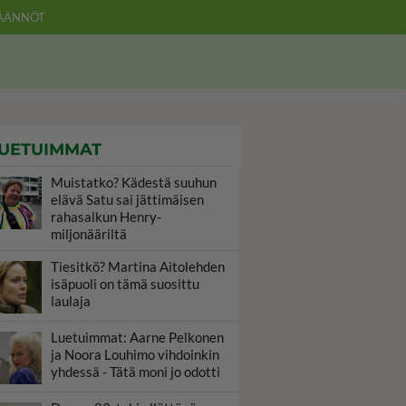
ÄÄNNÖT
UETUIMMAT
Muistatko? Kädestä suuhun
elävä Satu sai jättimäisen
rahasalkun Henry-
miljonääriltä
Tiesitkö? Martina Aitolehden
isäpuoli on tämä suosittu
laulaja
Luetuimmat: Aarne Pelkonen
ja Noora Louhimo vihdoinkin
yhdessä - Tätä moni jo odotti