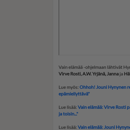
Vain elämää -ohjelmaan lähtivät Hy
Virve Rosti, A.W. Yrjänä, Janna
ja
Hä
Lue myös:
Ohhoh! Jouni Hynynen reh
epämiellyttävä"
Lue lisää:
Vain elämää: Virve Rosti p
ja toisin..."
Lue lisää:
Vain elämää: Jouni Hynyn