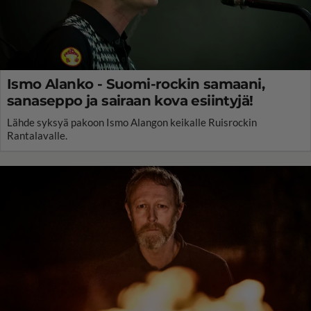
Ismo Alanko - Suomi-rockin samaani,
sanaseppo ja sairaan kova esiintyjä!
Lähde syksyä pakoon Ismo Alangon keikalle Ruisrockin
Rantalavalle.