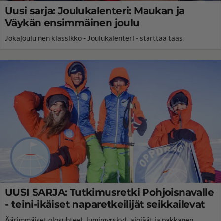
Uusi sarja: Joulukalenteri: Maukan ja
Väykän ensimmäinen joulu
Jokajouluinen klassikko - Joulukalenteri - starttaa taas!
UUSI SARJA: Tutkimusretki Pohjoisnavalle
- teini-ikäiset naparetkeilijät seikkailevat
Äärimmäiset olosuhteet, lumimyrskyt, ajojäät ja pakkanen