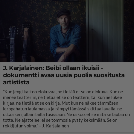
J. Karjalainen: Beibi ollaan ikuisii -
dokumentti avaa uusia puolia suositusta
artistista
”Kun jengi kattoo elokuvaa, ne tietää et se on elokuva. Kun ne
menee teatteriin, ne tietää et se on teatterii, tai kun ne lukee
kirjaa, ne tietää et se on kirja. Mut kun ne näkee tämmösen
lerppahatun laulamassa ja rämpyttämässä skittaa lavalla, ne
ottaa sen jollain lailla tosissaan. Ne uskoo, et se mitä se laulaa on
totta. Ne ajattelee: ei se tommosia pysty keksimään. Se on
rokkijutun voima.” – J. Karjalainen