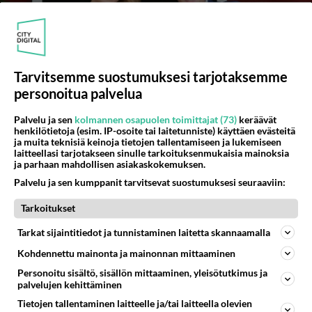
Tarvitsemme suostumuksesi tarjotaksemme
personoitua palvelua
Palvelu ja sen
kolmannen osapuolen toimittajat (73)
keräävät
henkilötietoja (esim. IP-osoite tai laitetunniste) käyttäen evästeitä
ja muita teknisiä keinoja tietojen tallentamiseen ja lukemiseen
Ketkä katsojien suosikkihahmot palaavat
laitteellasi tarjotakseen sinulle tarkoituksenmukaisia mainoksia
vikassa jaksossa ruutuun? - Uusi päivä -
ja parhaan mahdollisen asiakaskokemuksen.
sarja päättyy.
Palvelu ja sen kumppanit tarvitsevat suostumuksesi seuraaviin:
Vuosia kestäneet ihmissuhdekiemurat saatetaan päätökseen,
Tarkoitukset
joka voi yllättää katsojat.
Tarkat sijaintitiedot ja tunnistaminen laitetta skannaamalla
Kohdennettu mainonta ja mainonnan mittaaminen
Personoitu sisältö, sisällön mittaaminen, yleisötutkimus ja
palvelujen kehittäminen
Tietojen tallentaminen laitteelle ja/tai laitteella olevien