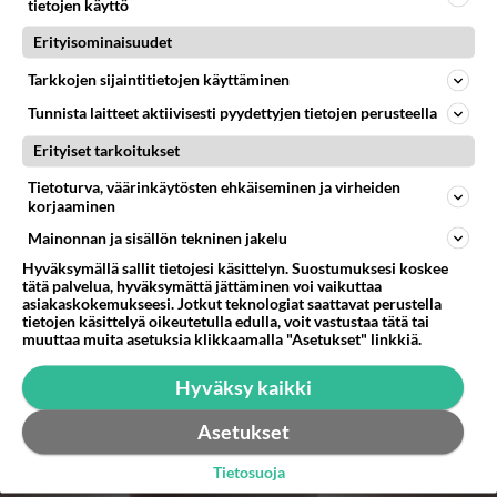
tietojen käyttö
Erityisominaisuudet
Tarkkojen sijaintitietojen käyttäminen
Tunnista laitteet aktiivisesti pyydettyjen tietojen perusteella
Erityiset tarkoitukset
Tietoturva, väärinkäytösten ehkäiseminen ja virheiden
korjaaminen
Mainonnan ja sisällön tekninen jakelu
Hyväksymällä sallit tietojesi käsittelyn. Suostumuksesi koskee
tätä palvelua, hyväksymättä jättäminen voi vaikuttaa
asiakaskokemukseesi. Jotkut teknologiat saattavat perustella
tietojen käsittelyä oikeutetulla edulla, voit vastustaa tätä tai
muuttaa muita asetuksia klikkaamalla "Asetukset" linkkiä.
Hyväksy kaikki
Asetukset
Tietosuoja