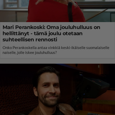
Mari Perankoski: Oma jouluhulluus on
hellittänyt - tämä joulu otetaan
suhteellisen rennosti
Onko Perankoskella antaa vinkkiä keski-ikäiselle suomalaiselle
naiselle, jolle iskee jouluhulluus?