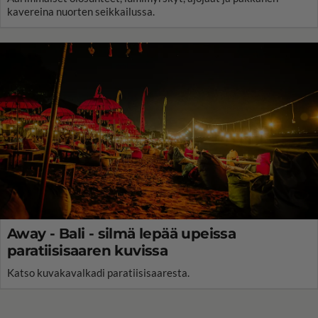
kavereina nuorten seikkailussa.
Away - Bali - silmä lepää upeissa
paratiisisaaren kuvissa
Katso kuvakavalkadi paratiisisaaresta.