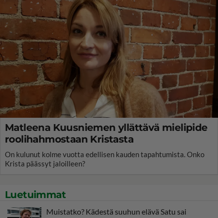
Matleena Kuusniemen yllättävä mielipide
roolihahmostaan Kristasta
On kulunut kolme vuotta edellisen kauden tapahtumista. Onko
Krista päässyt jaloilleen?
Luetuimmat
Muistatko? Kädestä suuhun elävä Satu sai