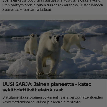
Edellinen kausi loppui dramaattisesti rikostutkija Oskari Aution
uran päättymiseen ja hänen suuren rakkautensa Kristan lähtöön
Suomesta. Miten tarina jatkuu?
UUSI SARJA: Jäinen planeetta - katso
sykähdyttävät eläinkuvat
Brittiläinen kuusiosainen dokumenttisarja kertoo napa-alueiden
koskemattomista seuduista ja niiden eläimistöstä.