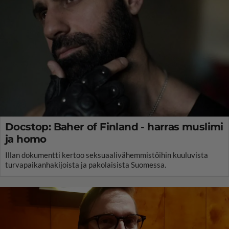
Docstop: Baher of Finland - harras muslimi
ja homo
Illan dokumentti kertoo seksuaalivähemmistöihin kuuluvista
turvapaikanhakijoista ja pakolaisista Suomessa.