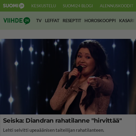
KESKUSTELU
SUOMI24 BLOGI
ALENNUSKOODIT
Suomi24 Viihde
TV
LEFFAT
RESEPTIT
HOROSKOOPPI
KASARI
Seiska: Diandran rahatilanne "hirvittää"
Lehti selvitti upeaäänisen taiteilijan rahatilanteen.