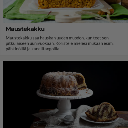
Maustekakku
Maustekakku saa hauskan uuden muodon, kun teet sen
pitkulaiseen uunivuokaan. Koristele mielesi mukaan esim.
pähkinöillä ja kanelitangoilla.