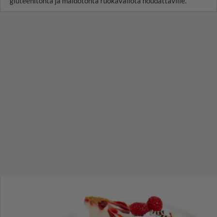
gluteenitonta ja maidotonta ruokavaliota noudattaville.