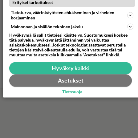
Erityiset tarkoitukset
Tietoturva, väärinkäytösten ehkäiseminen ja virheiden
korjaaminen
Mainonnan ja sisällön tekninen jakelu
Hyväksymällä sallit tietojesi käsittelyn. Suostumuksesi koskee
tätä palvelua, hyväksymättä jättäminen voi vaikuttaa
asiakaskokemukseesi. Jotkut teknologiat saattavat perustella
tietojen käsittelyä oikeutetulla edulla, voit vastustaa tätä tai
muuttaa muita asetuksia klikkaamalla "Asetukset" linkkiä.
Waldorf-salaatti
Hyväksy kaikki
Waldorf-salaatti on nimetty New Yorkin Waldorf-hotellin
Asetukset
mukaan. Pistä pöytä koreaksi kotona laadukkaalla salaatilla!
Tietosuoja