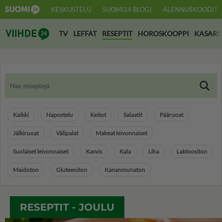
KESKUSTELU
SUOMI24 BLOGI
ALENNUSKOODIT
Suomi24 Viihde
TV
LEFFAT
RESEPTIT
HOROSKOOPPI
KASARI
Kaikki
Napostelu
Keitot
Salaatit
Pääruoat
Jälkiruoat
Välipalat
Makeat leivonnaiset
Suolaiset leivonnaiset
Kasvis
Kala
Liha
Laktoositon
Maidoton
Gluteeniton
Kananmunaton
RESEPTIT - JOULU