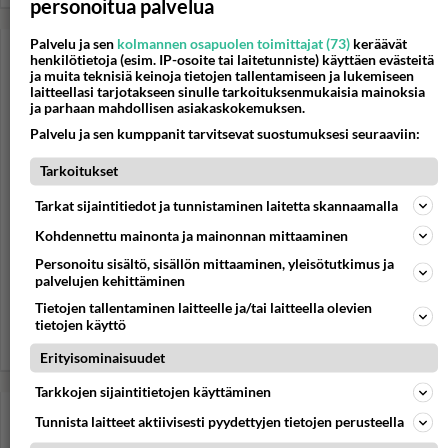
personoitua palvelua
Palvelu ja sen
kolmannen osapuolen toimittajat (73)
keräävät
henkilötietoja (esim. IP-osoite tai laitetunniste) käyttäen evästeitä
ja muita teknisiä keinoja tietojen tallentamiseen ja lukemiseen
laitteellasi tarjotakseen sinulle tarkoituksenmukaisia mainoksia
ja parhaan mahdollisen asiakaskokemuksen.
Palvelu ja sen kumppanit tarvitsevat suostumuksesi seuraaviin:
Tarkoitukset
Tarkat sijaintitiedot ja tunnistaminen laitetta skannaamalla
Kohdennettu mainonta ja mainonnan mittaaminen
Personoitu sisältö, sisällön mittaaminen, yleisötutkimus ja
palvelujen kehittäminen
Porkkanakakku
Tietojen tallentaminen laitteelle ja/tai laitteella olevien
tietojen käyttö
Porkkanakakku on helppo tehdä - ja vielä helpompi syödä! Se
maistuu, vaikkei olisikaan porkkanoiden ylin ystävä.
Erityisominaisuudet
Tarkkojen sijaintitietojen käyttäminen
Tunnista laitteet aktiivisesti pyydettyjen tietojen perusteella