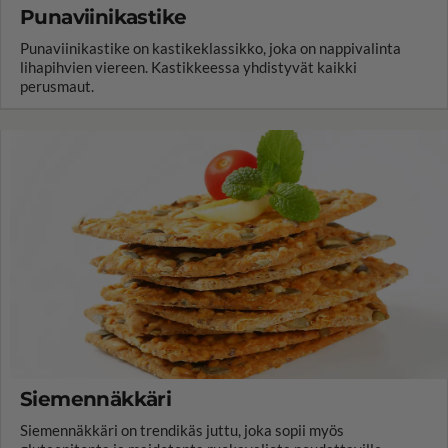
Punaviinikastike
Punaviinikastike on kastikeklassikko, joka on nappivalinta
lihapihvien viereen. Kastikkeessa yhdistyvät kaikki
perusmaut.
Siemennäkkäri
Siemennäkkäri on trendikäs juttu, joka sopii myös