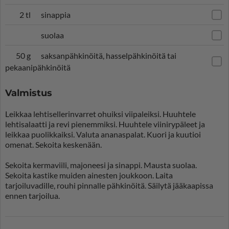
2 tl
sinappia
suolaa
50 g
saksanpähkinöitä, hasselpähkinöitä tai
pekaanipähkinöitä
Valmistus
Leikkaa lehtisellerinvarret ohuiksi viipaleiksi. Huuhtele
lehtisalaatti ja revi pienemmiksi. Huuhtele viinirypäleet ja
leikkaa puolikkaiksi. Valuta ananaspalat. Kuori ja kuutioi
omenat. Sekoita keskenään.
Sekoita kermaviili, majoneesi ja sinappi. Mausta suolaa.
Sekoita kastike muiden ainesten joukkoon. Laita
tarjoiluvadille, rouhi pinnalle pähkinöitä. Säilytä jääkaapissa
ennen tarjoilua.