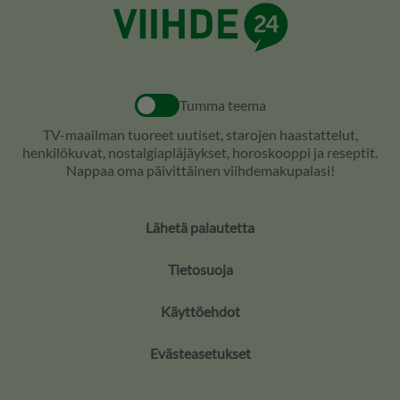
Tumma teema
TV-maailman tuoreet uutiset, starojen haastattelut,
henkilökuvat, nostalgiapläjäykset, horoskooppi ja reseptit.
Nappaa oma päivittäinen viihdemakupalasi!
Lähetä palautetta
Tietosuoja
Käyttöehdot
Evästeasetukset