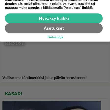
Coleslaw on Ameriikan
tietojen käsittelyä oikeutetulla edulla, voit vastustaa tätä tai
tuliainen.
muuttaa muita asetuksia klikkaamalla "Asetukset" linkkiä.
Hyväksy kaikki
Asetukset
HOROSKOOPPI
Tietosuoja
8.8.2026
Valitse oma tähtimerkkisi ja lue päivän horoskooppi!
KASARI