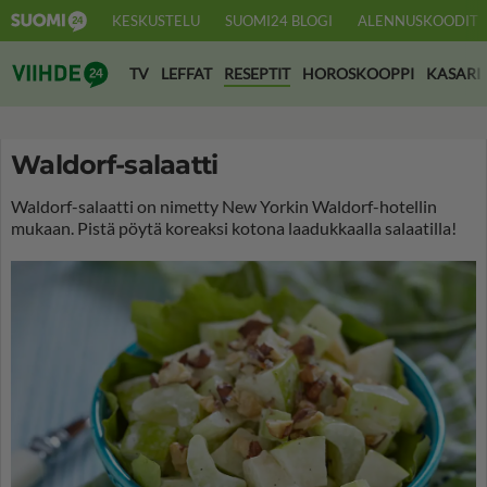
KESKUSTELU
SUOMI24 BLOGI
ALENNUSKOODIT
Suomi24 Viihde
TV
LEFFAT
RESEPTIT
HOROSKOOPPI
KASARI
Waldorf-salaatti
Waldorf-salaatti on nimetty New Yorkin Waldorf-hotellin
mukaan. Pistä pöytä koreaksi kotona laadukkaalla salaatilla!