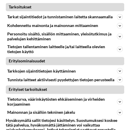
Tarkoitukset
Kaurakeksit tai toiselta
nimeltään kauralastut on
Tarkat sijaintitiedot ja tunnistaminen laitetta skannaamalla
super-helppo tehdä. Lisää
Kohdennettu mainonta ja mainonnan mittaaminen
taikinan sekaan halutessasi
rusinoita tai kuivattuja
Personoitu sisältö, sisällön mittaaminen, yleisötutkimus ja
marjoja!
palvelujen kehittäminen
Tietojen tallentaminen laitteelle ja/tai laitteella olevien
Uunimunakas valmistuu
tietojen käyttö
ripeässä puolessa tunnissa.
Erityisominaisuudet
Teeleipä on monen eka
Tarkkojen sijaintitietojen käyttäminen
itsetehty leivonnainen.
Tunnista laitteet aktiivisesti pyydettyjen tietojen perusteella
Sallittu herkku myös
aikuisille!
Erityiset tarkoitukset
Nakkipiilo on lasten ja
Tietoturva, väärinkäytösten ehkäiseminen ja virheiden
lastenmielisten paras herkku.
korjaaminen
Valmista yhdessä lasten
Mainonnan ja sisällön tekninen jakelu
kanssa, niin jälkikasvu oppii
ruoanlaittoa!
Hyväksymällä sallit tietojesi käsittelyn. Suostumuksesi koskee
tätä palvelua, hyväksymättä jättäminen voi vaikuttaa
asiakaskokemukseesi. Jotkut teknologiat saattavat perustella