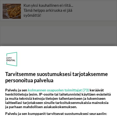
Kun yksi kauhallinen ei riitä...
Tämä helppo arkiruoka ei jää
syömättä!
Tarvitsemme suostumuksesi tarjotaksemme
personoitua palvelua
Palvelu ja sen
kolmannen osapuolen toimittajat (73)
keräävät
henkilötietoja (esim. IP-osoite tai laitetunniste) käyttäen evästeitä
ja muita teknisiä keinoja tietojen tallentamiseen ja lukemiseen
laitteellasi tarjotakseen sinulle tarkoituksenmukaisia mainoksia
ja parhaan mahdollisen asiakaskokemuksen.
Palvelu ja sen kumppanit tarvitsevat suostumuksesi seuraaviin:
RESEPTIT