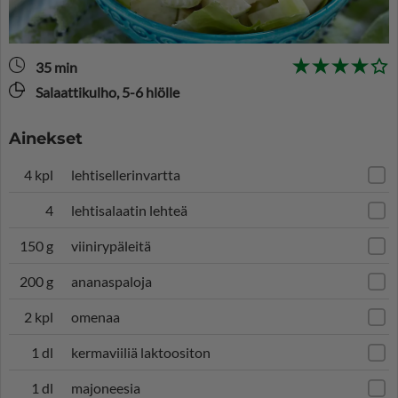
35 min
Salaattikulho, 5-6 hlölle
Ainekset
4 kpl
lehtisellerinvartta
4
lehtisalaatin lehteä
150 g
viinirypäleitä
200 g
ananaspaloja
2 kpl
omenaa
1 dl
kermaviiliä laktoositon
1 dl
majoneesia