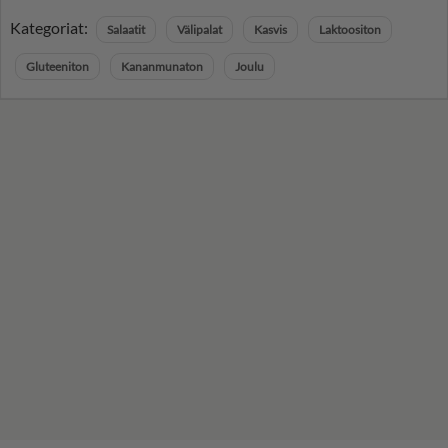
Kategoriat:
Salaatit
Välipalat
Kasvis
Laktoositon
Gluteeniton
Kananmunaton
Joulu