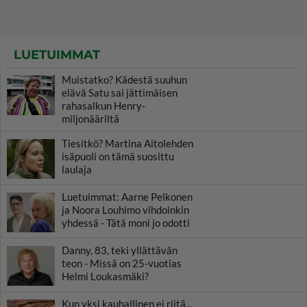
LUETUIMMAT
Muistatko? Kädestä suuhun
elävä Satu sai jättimäisen
rahasalkun Henry-
miljonääriltä
Tiesitkö? Martina Aitolehden
isäpuoli on tämä suosittu
laulaja
Luetuimmat: Aarne Pelkonen
ja Noora Louhimo vihdoinkin
yhdessä - Tätä moni jo odotti
Danny, 83, teki yllättävän
teon - Missä on 25-vuotias
Helmi Loukasmäki?
Kun yksi kauhallinen ei riitä...