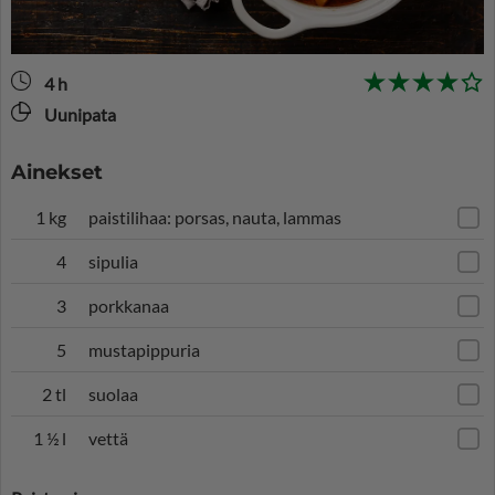
4 h
Uunipata
Ainekset
1 kg
paistilihaa: porsas, nauta, lammas
4
sipulia
3
porkkanaa
5
mustapippuria
2 tl
suolaa
1 ½ l
vettä