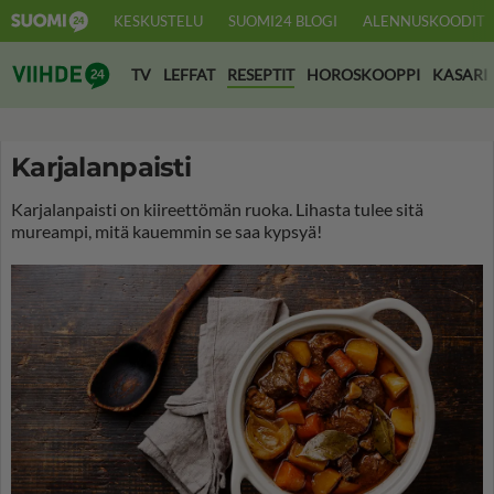
KESKUSTELU
SUOMI24 BLOGI
ALENNUSKOODIT
Suomi24 Viihde
TV
LEFFAT
RESEPTIT
HOROSKOOPPI
KASARI
Karjalanpaisti
Karjalanpaisti on kiireettömän ruoka. Lihasta tulee sitä
mureampi, mitä kauemmin se saa kypsyä!