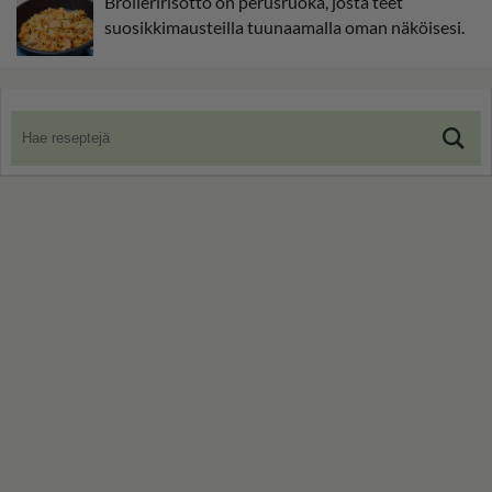
Broileririsotto on perusruoka, josta teet
suosikkimausteilla tuunaamalla oman näköisesi.