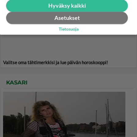
HOROSKOOPPI
Hyväksy kaikki
Asetukset
9.8.2026
Tietosuoja
Valitse oma tähtimerkkisi ja lue päivän horoskooppi!
KASARI