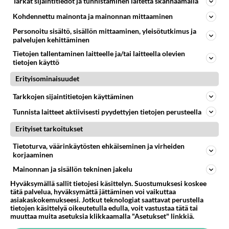
Tarkat sijaintitiedot ja tunnistaminen laitetta skannaamalla
Suklaamousse on todella
helppo, mutta maukas jälkkäri.
Kohdennettu mainonta ja mainonnan mittaaminen
Se tosiaankin sulaa suussa!
Personoitu sisältö, sisällön mittaaminen, yleisötutkimus ja
palvelujen kehittäminen
Mehevä avocadokeitto on
Tietojen tallentaminen laitteelle ja/tai laitteella olevien
helppo tehdä itse.
tietojen käyttö
Erityisominaisuudet
Punajuurilaatikko mehevöityy
homejuustolla.
Tarkkojen sijaintitietojen käyttäminen
Tunnista laitteet aktiivisesti pyydettyjen tietojen perusteella
Brownie on kuin taivaan lahja
Erityiset tarkoitukset
Jenkeistä.
Tietoturva, väärinkäytösten ehkäiseminen ja virheiden
korjaaminen
Silakkapihvit on tyrmäävän
Mainonnan ja sisällön tekninen jakelu
maukas arkiruoka. Kun pistät
Hyväksymällä sallit tietojesi käsittelyn. Suostumuksesi koskee
pöytään lisäksi perunamuusia
tätä palvelua, hyväksymättä jättäminen voi vaikuttaa
ja salaattia, niin se on siinä!
asiakaskokemukseesi. Jotkut teknologiat saattavat perustella
tietojen käsittelyä oikeutetulla edulla, voit vastustaa tätä tai
muuttaa muita asetuksia klikkaamalla "Asetukset" linkkiä.