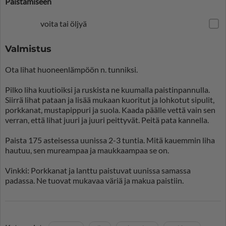
Paistamiseen
voita tai öljyä
Valmistus
Ota lihat huoneenlämpöön n. tunniksi.
Pilko liha kuutioiksi ja ruskista ne kuumalla paistinpannulla.
Siirrä lihat pataan ja lisää mukaan kuoritut ja lohkotut sipulit,
porkkanat, mustapippuri ja suola. Kaada päälle vettä vain sen
verran, että lihat juuri ja juuri peittyvät. Peitä pata kannella.
Paista 175 asteisessa uunissa 2-3 tuntia. Mitä kauemmin liha
hautuu, sen mureampaa ja maukkaampaa se on.
Vinkki: Porkkanat ja lanttu paistuvat uunissa samassa
padassa. Ne tuovat mukavaa väriä ja makua paistiin.