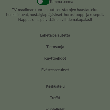
Tumma teema
TV-maailman tuoreet uutiset, starojen haastattelut,
henkilökuvat, nostalgiapläjäykset, horoskooppi ja reseptit.
Nappaa oma päivittäinen viihdemakupalasi!
Lähetä palautetta
Tietosuoja
Käyttöehdot
Evästeasetukset
Keskustelu
Treffit
Hyötylinkit