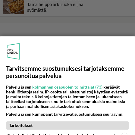
Tämä helppo arkiruoka ei jää
syömättä!
Tarvitsemme suostumuksesi tarjotaksemme
personoitua palvelua
Palvelu ja sen
kolmannen osapuolen toimittajat (73)
keräävät
henkilötietoja (esim. IP-osoite tai laitetunniste) käyttäen evästeitä
ja muita teknisiä keinoja tietojen tallentamiseen ja lukemiseen
laitteellasi tarjotakseen sinulle tarkoituksenmukaisia mainoksia
ja parhaan mahdollisen asiakaskokemuksen.
Palvelu ja sen kumppanit tarvitsevat suostumuksesi seuraaviin:
Tarkoitukset
RESEPTIT