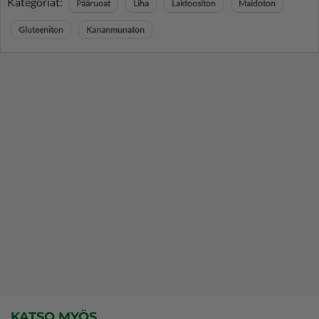
Kategoriat:
Pääruoat
Liha
Laktoositon
Maidoton
Gluteeniton
Kananmunaton
KATSO MYÖS