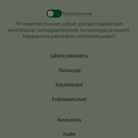
Tumma teema
TV-maailman tuoreet uutiset, starojen haastattelut,
henkilökuvat, nostalgiapläjäykset, horoskooppi ja reseptit.
Nappaa oma päivittäinen viihdemakupalasi!
Lähetä palautetta
Tietosuoja
Käyttöehdot
Evästeasetukset
Keskustelu
Treffit