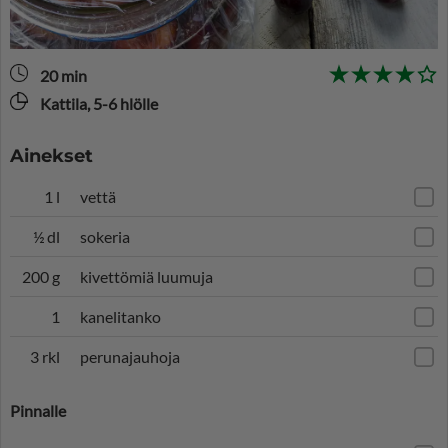
20 min
Kattila, 5-6 hlölle
Ainekset
1 l
vettä
½ dl
sokeria
200 g
kivettömiä luumuja
1
kanelitanko
3 rkl
perunajauhoja
Pinnalle