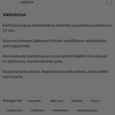
sokeria
Valmistus
Keitä luumuja ja kanelitankoa sokerilla maustetussa vedessä n.
15 min.
Suurusta hieman jäähtynyt kiisseli vesitilkkaan sekoitetulla
perunajauholla.
Anna kiisselin kiehahtaa ja nosta kattila liedeltä. Kun kiisseli
on jäähtynyt, ota kanelitanko pois.
Kaada tarjoiluastiaan. Ripottele pinnalle sokeria, ettei päälle
tule kuorta.
Kategoriat:
Napostelu
Jälkiruoat
Välipalat
Kasvis
Laktoositon
Maidoton
Gluteeniton
Kananmunaton