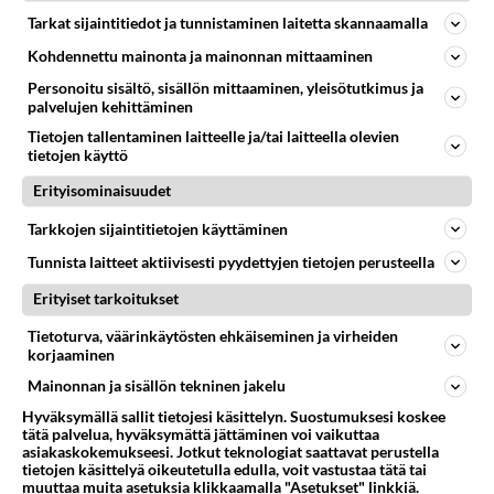
kotoa löytyvistä tarpeista.
Tarkat sijaintitiedot ja tunnistaminen laitetta skannaamalla
Kohdennettu mainonta ja mainonnan mittaaminen
Nokkosletut syntyvät oman
Personoitu sisältö, sisällön mittaaminen, yleisötutkimus ja
maan nokkosista. Kokeile
palvelujen kehittäminen
rohkeasti ja yllätä
Tietojen tallentaminen laitteelle ja/tai laitteella olevien
pinaattilettuihin tottunut
tietojen käyttö
jälkipolvi!
Erityisominaisuudet
Pinaattiletut on rautaisen
herkullinen välipala. Tarjoa
Tarkkojen sijaintitietojen käyttäminen
perinteisesti puolukkahillon
Tunnista laitteet aktiivisesti pyydettyjen tietojen perusteella
kanssa - maistuu myös
ripauksella sokeria
Erityiset tarkoitukset
ryyditettynä!
Tietoturva, väärinkäytösten ehkäiseminen ja virheiden
Uunilohi on kätevä ruoka, sillä
korjaaminen
se valmistuu uunissa kuin
Mainonnan ja sisällön tekninen jakelu
itsestään.
Hyväksymällä sallit tietojesi käsittelyn. Suostumuksesi koskee
tätä palvelua, hyväksymättä jättäminen voi vaikuttaa
Purjo-pekonipiiras sopii
asiakaskokemukseesi. Jotkut teknologiat saattavat perustella
pikkuateriaksi tai iltapalaksi.
tietojen käsittelyä oikeutetulla edulla, voit vastustaa tätä tai
muuttaa muita asetuksia klikkaamalla "Asetukset" linkkiä.