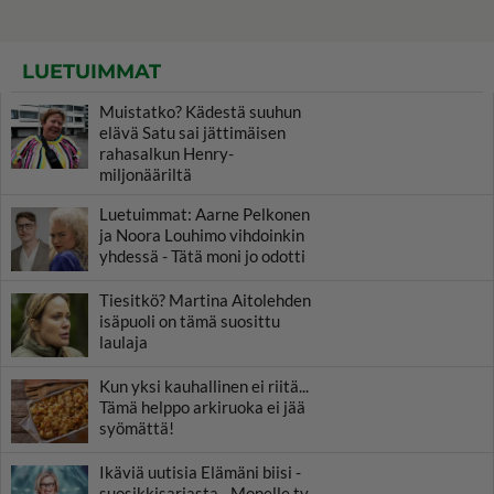
LUETUIMMAT
Muistatko? Kädestä suuhun
elävä Satu sai jättimäisen
rahasalkun Henry-
miljonääriltä
Luetuimmat: Aarne Pelkonen
ja Noora Louhimo vihdoinkin
yhdessä - Tätä moni jo odotti
Tiesitkö? Martina Aitolehden
isäpuoli on tämä suosittu
laulaja
Kun yksi kauhallinen ei riitä...
Tämä helppo arkiruoka ei jää
syömättä!
Ikäviä uutisia Elämäni biisi -
suosikkisarjasta - Monelle tv-