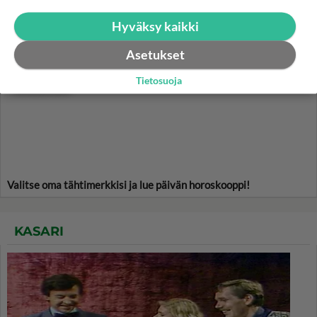
Hyväksy kaikki
HOROSKOOPPI
Asetukset
Tietosuoja
6.8.2026
Valitse oma tähtimerkkisi ja lue päivän horoskooppi!
KASARI