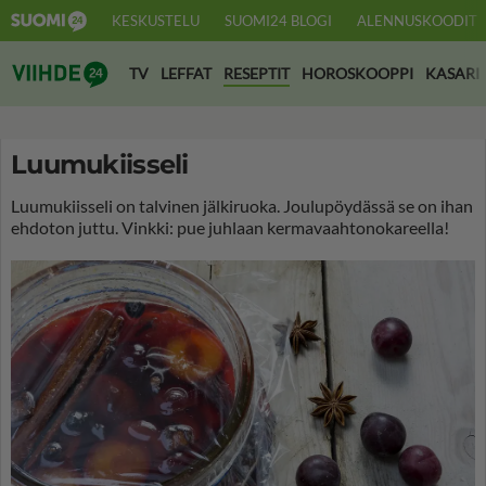
KESKUSTELU
SUOMI24 BLOGI
ALENNUSKOODIT
Suomi24 Viihde
TV
LEFFAT
RESEPTIT
HOROSKOOPPI
KASARI
Luumukiisseli
Luumukiisseli on talvinen jälkiruoka. Joulupöydässä se on ihan
ehdoton juttu. Vinkki: pue juhlaan kermavaahtonokareella!