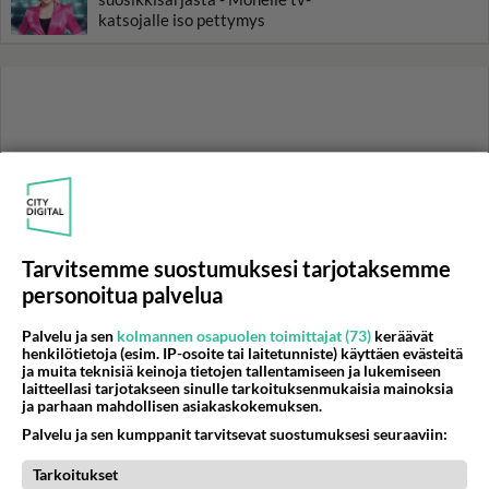
katsojalle iso pettymys
Tarvitsemme suostumuksesi tarjotaksemme
personoitua palvelua
Palvelu ja sen
kolmannen osapuolen toimittajat (73)
keräävät
henkilötietoja (esim. IP-osoite tai laitetunniste) käyttäen evästeitä
ja muita teknisiä keinoja tietojen tallentamiseen ja lukemiseen
laitteellasi tarjotakseen sinulle tarkoituksenmukaisia mainoksia
ja parhaan mahdollisen asiakaskokemuksen.
Palvelu ja sen kumppanit tarvitsevat suostumuksesi seuraaviin:
RESEPTIT
Tarkoitukset
Helppo vuokaleipä valmistuu