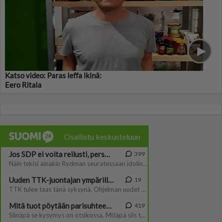
Katso video: Paras leffa ikinä:
Eero Ritala