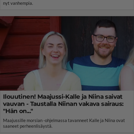
nyt vanhempia.
Ilouutinen! Maajussi-Kalle ja Niina saivat
vauvan - Taustalla Niinan vakava sairaus:
"Hän on..."
Maajussille morsian -ohjelmassa tavanneet Kalle ja Niina ovat
saaneet perheenlisäystä.