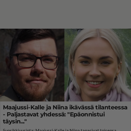
Maajussi-Kalle ja Niina ikävässä tilanteessa
- Paljastavat yhdessä: "Epäonnistui
täysin..."
Suosikkiuusinta: Maajussi-Kalle ja Niina tapasivat toisensa