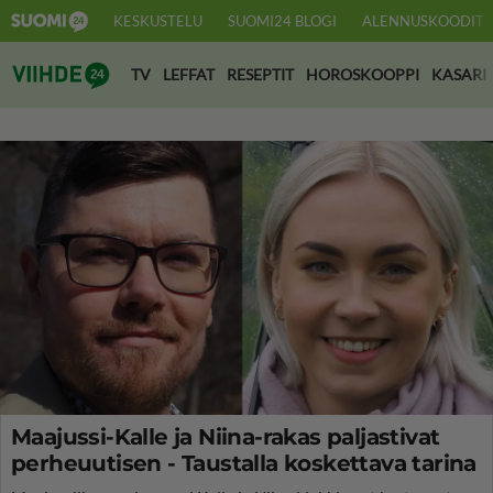
KESKUSTELU
SUOMI24 BLOGI
ALENNUSKOODIT
Suomi24 Viihde
TV
LEFFAT
RESEPTIT
HOROSKOOPPI
KASARI
Maajussi-Kalle ja Niina-rakas paljastivat
perheuutisen - Taustalla koskettava tarina