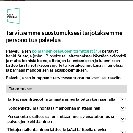
Tarvitsemme suostumuksesi tarjotaksemme
personoitua palvelua
Palvelu ja sen
kolmannen osapuolen toimittajat (73)
keräävät
henkilötietoja (esim. IP-osoite tai laitetunniste) käyttäen evästeitä
ja muita teknisiä keinoja tietojen tallentamiseen ja lukemiseen
laitteellasi tarjotakseen sinulle tarkoituksenmukaisia mainoksia
ja parhaan mahdollisen asiakaskokemuksen.
Palvelu ja sen kumppanit tarvitsevat suostumuksesi seuraaviin:
Tarkoitukset
Oi! Maajussi-Kallen Niina-vaimo ilahduttaa
rakastaan romanttisilla kuvilla
Tarkat sijaintitiedot ja tunnistaminen laitetta skannaamalla
hääpäivästä: "Onneksi..."
Kohdennettu mainonta ja mainonnan mittaaminen
Suosikkiuusinta: Maajussi-Kalle ja Niina tapasivat toisensa
Personoitu sisältö, sisällön mittaaminen, yleisötutkimus ja
Maajussille morsian -realityssä.
palvelujen kehittäminen
Tietojen tallentaminen laitteelle ja/tai laitteella olevien