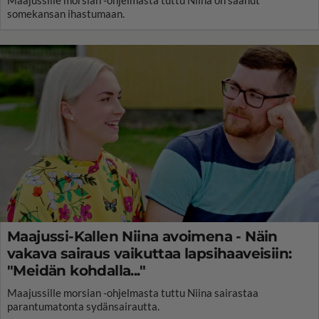
Maajussille morsian -ohjelmasta tuttu Niina on saanut
somekansan ihastumaan.
Maajussi-Kallen Niina avoimena - Näin
vakava sairaus vaikuttaa lapsihaaveisiin:
"Meidän kohdalla..."
Maajussille morsian -ohjelmasta tuttu Niina sairastaa
parantumatonta sydänsairautta.