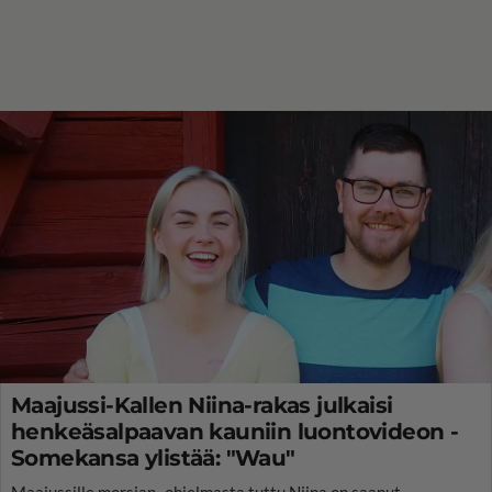
Maajussi-Kallen Niina-rakas julkaisi
henkeäsalpaavan kauniin luontovideon -
Somekansa ylistää: "Wau"