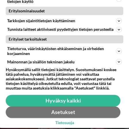
tietojen käyttö
Erityisominaisuudet
Tarkkojen sijaintitietojen käyttäminen
Tunnista laitteet aktiivisesti pyydettyjen tietojen perusteella
Erityiset tarkoitukset
Tietoturva, väärinkäytösten ehkäiseminen ja virheiden
korjaaminen
Mainonnan ja sisällön tekninen jakelu
Hyväksymällä sallit tietojesi käsittelyn. Suostumuksesi koskee
tätä palvelua, hyväksymättä jättäminen voi vaikuttaa
asiakaskokemukseesi. Jotkut teknologiat saattavat perustella
tietojen käsittelyä oikeutetulla edulla, voit vastustaa tätä tai
muuttaa muita asetuksia klikkaamalla "Asetukset" linkkiä.
Hyväksy kaikki
Asetukset
Tietosuoja