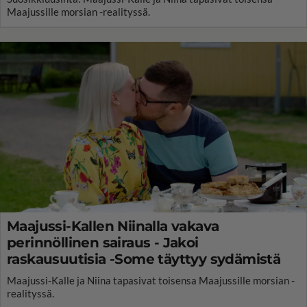
Maajussille morsian -realityssä.
Maajussi-Kallen Niinalla vakava
perinnöllinen sairaus - Jakoi
raskausuutisia -Some täyttyy sydämistä
Maajussi-Kalle ja Niina tapasivat toisensa Maajussille morsian -
realityssä.