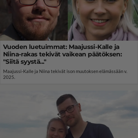
Vuoden luetuimmat: Maajussi-Kalle ja
Niina-rakas tekivät vaikean päätöksen:
"Siitä syystä..."
Maajussi-Kalle ja Niina tekivät ison muutoksen elämässään v.
2025.