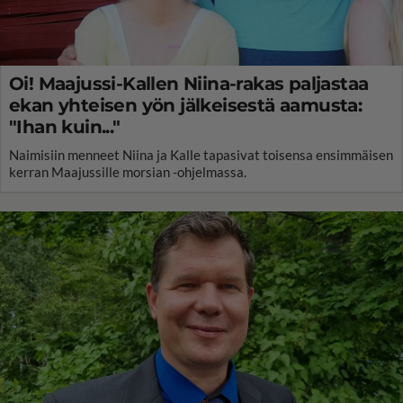
Oi! Maajussi-Kallen Niina-rakas paljastaa
ekan yhteisen yön jälkeisestä aamusta:
"Ihan kuin..."
Naimisiin menneet Niina ja Kalle tapasivat toisensa ensimmäisen
kerran Maajussille morsian -ohjelmassa.