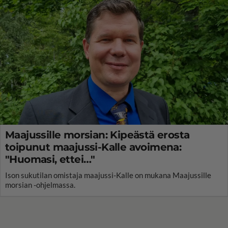
Maajussille morsian: Kipeästä erosta
toipunut maajussi-Kalle avoimena:
"Huomasi, ettei…"
Ison sukutilan omistaja maajussi-Kalle on mukana Maajussille
morsian -ohjelmassa.