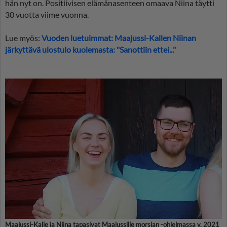
hän nyt on. Positiivisen elämänasenteen omaava Niina täytti
30 vuotta viime vuonna.
Lue myös:
Vuoden luetuimmat: Maajussi-Kallen Niinan
järkyttävä ulostulo kuolemasta: "Sanottiin ettei..."
Maajussi-Kalle ja Niina tapasivat Maajussille morsian -ohjelmassa v. 2021