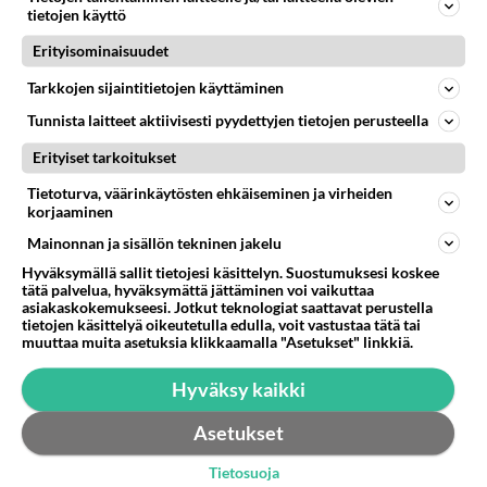
tietojen käyttö
Erityisominaisuudet
Tarkkojen sijaintitietojen käyttäminen
Tunnista laitteet aktiivisesti pyydettyjen tietojen perusteella
Erityiset tarkoitukset
Tietoturva, väärinkäytösten ehkäiseminen ja virheiden
korjaaminen
Mainonnan ja sisällön tekninen jakelu
Hyväksymällä sallit tietojesi käsittelyn. Suostumuksesi koskee
tätä palvelua, hyväksymättä jättäminen voi vaikuttaa
asiakaskokemukseesi. Jotkut teknologiat saattavat perustella
LUETUIMMAT
tietojen käsittelyä oikeutetulla edulla, voit vastustaa tätä tai
muuttaa muita asetuksia klikkaamalla "Asetukset" linkkiä.
Muistatko? Kädestä suuhun
elävä Satu sai jättimäisen
Hyväksy kaikki
rahasalkun Henry-
miljonääriltä
Asetukset
Tiesitkö? Martina Aitolehden
Tietosuoja
isäpuoli on tämä suosittu