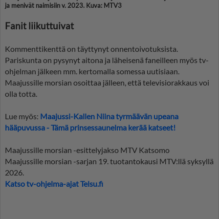
ja menivät naimisiin v. 2023. Kuva: MTV3
Fanit liikuttuivat
Kommenttikenttä on täyttynyt onnentoivotuksista.
Pariskunta on pysynyt aitona ja läheisenä faneilleen myös tv-
ohjelman jälkeen mm. kertomalla somessa uutisiaan.
Maajussille morsian osoittaa jälleen, että televisiorakkaus voi
olla totta.
Lue myös:
Maajussi-Kallen Niina tyrmäävän upeana
hääpuvussa - Tämä prinsessaunelma kerää katseet!
Maajussille morsian -esittelyjakso MTV Katsomo
Maajussille morsian -sarjan 19. tuotantokausi MTV:llä syksyllä
2026.
Katso tv-ohjelma-ajat Telsu.fi