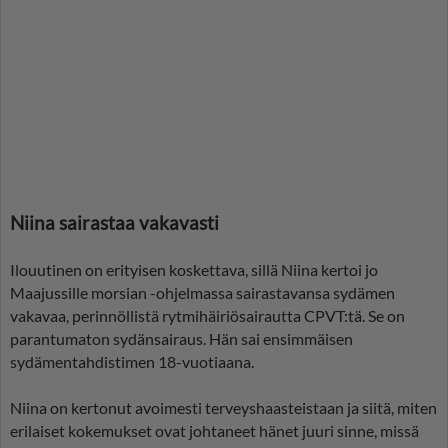
Niina sairastaa vakavasti
Ilouutinen on erityisen koskettava, sillä Niina kertoi jo
Maajussille morsian -ohjelmassa sairastavansa sydämen
vakavaa, perinnöllistä rytmihäiriösairautta CPVT:tä. Se on
parantumaton sydänsairaus. Hän sai ensimmäisen
sydämentahdistimen 18-vuotiaana.
Niina on kertonut avoimesti terveyshaasteistaan ja siitä, miten
erilaiset kokemukset ovat johtaneet hänet juuri sinne, missä