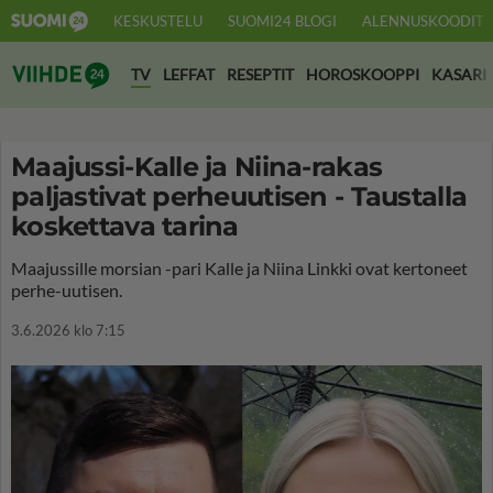
KESKUSTELU
SUOMI24 BLOGI
ALENNUSKOODIT
Suomi24 Viihde
TV
LEFFAT
RESEPTIT
HOROSKOOPPI
KASARI
Maajussi-Kalle ja Niina-rakas
paljastivat perheuutisen - Taustalla
koskettava tarina
Maajussille morsian -pari Kalle ja Niina Linkki ovat kertoneet
perhe-uutisen.
3.6.2026 klo 7:15