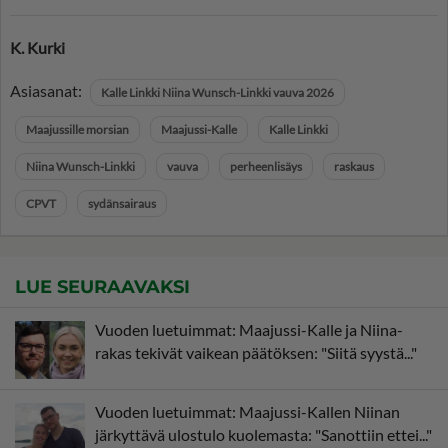
K. Kurki
Asiasanat:
Kalle Linkki Niina Wunsch-Linkki vauva 2026
Maajussille morsian
Maajussi-Kalle
Kalle Linkki
Niina Wunsch-Linkki
vauva
perheenlisäys
raskaus
CPVT
sydänsairaus
LUE SEURAAVAKSI
Vuoden luetuimmat: Maajussi-Kalle ja Niina-
rakas tekivät vaikean päätöksen: "Siitä syystä..."
Vuoden luetuimmat: Maajussi-Kallen Niinan
järkyttävä ulostulo kuolemasta: "Sanottiin ettei..."