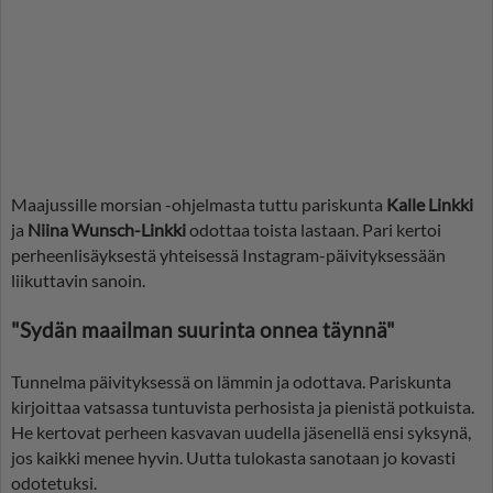
Maajussille morsian -ohjelmasta tuttu pariskunta
Kalle Linkki
ja
Niina Wunsch-Linkki
odottaa toista lastaan. Pari kertoi
perheenlisäyksestä yhteisessä Instagram-päivityksessään
liikuttavin sanoin.
"Sydän maailman suurinta onnea täynnä"
Tunnelma päivityksessä on lämmin ja odottava. Pariskunta
kirjoittaa vatsassa tuntuvista perhosista ja pienistä potkuista.
He kertovat perheen kasvavan uudella jäsenellä ensi syksynä,
jos kaikki menee hyvin. Uutta tulokasta sanotaan jo kovasti
odotetuksi.