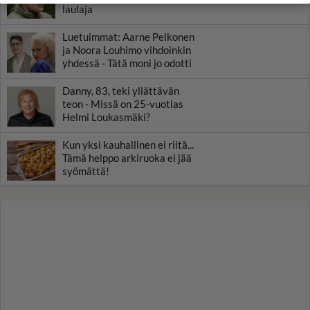
laulaja
Luetuimmat: Aarne Pelkonen
ja Noora Louhimo vihdoinkin
yhdessä - Tätä moni jo odotti
Danny, 83, teki yllättävän
teon - Missä on 25-vuotias
Helmi Loukasmäki?
Kun yksi kauhallinen ei riitä...
Tämä helppo arkiruoka ei jää
syömättä!