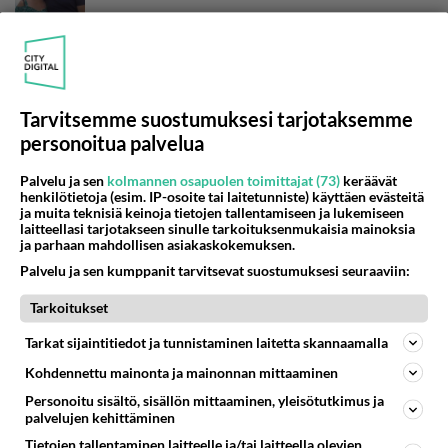
Ennakkopaljastus: Maajussille morsian -sarjassa
maanantaina 3.11. läkähdyttäviä tunteita!
Tarvitsemme suostumuksesi tarjotaksemme
Ennakkopaljastus: Maajussille morsian
personoitua palvelua
maanantaina 27.10. Viimeiset treffit tällä
maajussilla!
Palvelu ja sen
kolmannen osapuolen toimittajat (73)
keräävät
henkilötietoja (esim. IP-osoite tai laitetunniste) käyttäen evästeitä
ja muita teknisiä keinoja tietojen tallentamiseen ja lukemiseen
Onko oikein? Kaikki naiset "jäivät rannalle"
laitteellasi tarjotakseen sinulle tarkoituksenmukaisia mainoksia
Maajussille morsian -pääsarjasta - He ovat
ja parhaan mahdollisen asiakaskokemuksen.
mukana!
Palvelu ja sen kumppanit tarvitsevat suostumuksesi seuraaviin:
Shokkiuutinen! Maajussille morsian
Tarkoitukset
suosikkirealityssä varsin erikoinen ratkaisu -
Tarkat sijaintitiedot ja tunnistaminen laitetta skannaamalla
Tämä hämmästyttää!
Kohdennettu mainonta ja mainonnan mittaaminen
Personoitu sisältö, sisällön mittaaminen, yleisötutkimus ja
palvelujen kehittäminen
Tietojen tallentaminen laitteelle ja/tai laitteella olevien