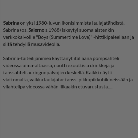
Sabrina
on yksi 1980-luvun ikonisimmista laulajatähdistä.
Sabrina (os.
Salerno
s.1968) iskeytyi suomalaistenkin
verkkokalvoille "Boys (Summertime Love)" -hittikipaleellaan ja
siitä tehdyllä musavideolla.
Sabrina-taiteilijanimeä käyttänyt italiaana pompsahteli
videossa uima-altaassa, nautti exoottisia drinkkejä ja
tanssahteli auringonpalvojien keskellä. Kaikki näytti
viattomalta, vaikka laulajatar tanssi pikkupikkubikineissään ja
vilahtelipa videossa vähän liikaakin etuvarustusta.....