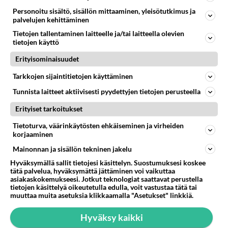
Personoitu sisältö, sisällön mittaaminen, yleisötutkimus ja
palvelujen kehittäminen
Tietojen tallentaminen laitteelle ja/tai laitteella olevien
tietojen käyttö
Erityisominaisuudet
Tarkkojen sijaintitietojen käyttäminen
Tunnista laitteet aktiivisesti pyydettyjen tietojen perusteella
Erityiset tarkoitukset
Tietoturva, väärinkäytösten ehkäiseminen ja virheiden
RESEPTIT
korjaaminen
Kuivakakku on perinteikäs
Mainonnan ja sisällön tekninen jakelu
kahvipöydän leivonnainen.
Hyväksymällä sallit tietojesi käsittelyn. Suostumuksesi koskee
tätä palvelua, hyväksymättä jättäminen voi vaikuttaa
asiakaskokemukseesi. Jotkut teknologiat saattavat perustella
tietojen käsittelyä oikeutetulla edulla, voit vastustaa tätä tai
Hyödynnä raparperisato ja
muuttaa muita asetuksia klikkaamalla "Asetukset" linkkiä.
tee siitä mehua.
Hyväksy kaikki
Kaurakeksit tai toiselta