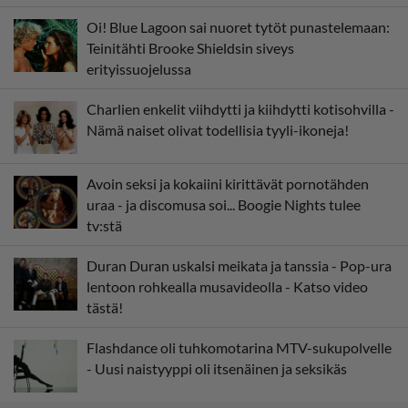
Oi! Blue Lagoon sai nuoret tytöt punastelemaan:
Teinitähti Brooke Shieldsin siveys
erityissuojelussa
Charlien enkelit viihdytti ja kiihdytti kotisohvilla -
Nämä naiset olivat todellisia tyyli-ikoneja!
Avoin seksi ja kokaiini kirittävät pornotähden
uraa - ja discomusa soi... Boogie Nights tulee
tv:stä
Duran Duran uskalsi meikata ja tanssia - Pop-ura
lentoon rohkealla musavideolla - Katso video
tästä!
Flashdance oli tuhkomotarina MTV-sukupolvelle
- Uusi naistyyppi oli itsenäinen ja seksikäs