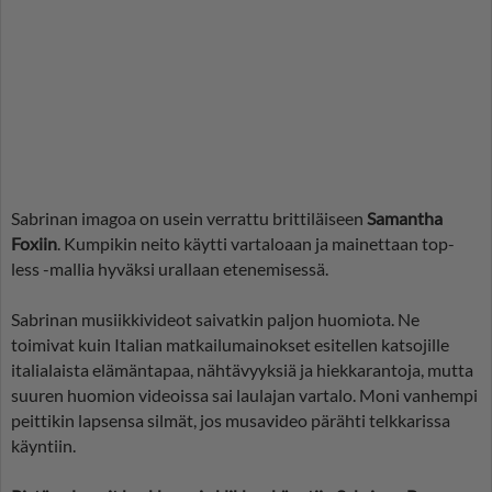
Sabrinan imagoa on usein verrattu brittiläiseen
Samantha
Foxiin
. Kumpikin neito käytti vartaloaan ja mainettaan top-
less -mallia hyväksi urallaan etenemisessä.
Sabrinan musiikkivideot saivatkin paljon huomiota. Ne
toimivat kuin Italian matkailumainokset esitellen katsojille
italialaista elämäntapaa, nähtävyyksiä ja hiekkarantoja, mutta
suuren huomion videoissa sai laulajan vartalo. Moni vanhempi
peittikin lapsensa silmät, jos musavideo pärähti telkkarissa
käyntiin.