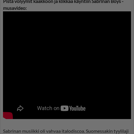
Pistä volyymit kaakkoon ja klikkaa käyntiin Sabrinan Boys -
musavideo:
Sabrinan musiikki oli vahvaa italodiscoa. Suomessakin tyylilaji