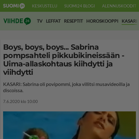
KESKUSTELU
SUOMI24 BLOGI
ALENNUSKOODIT
Suomi24 Viihde
TV
LEFFAT
RESEPTIT
HOROSKOOPPI
KASARI
Boys, boys, boys... Sabrina
pompsahteli pikkubikineissään -
Uima-allaskohtaus kiihdytti ja
viihdytti
KASARI: Sabrina oli povipommi, joka villitsi musavideoilla ja
discoissa.
7.6.2020 klo 10:00