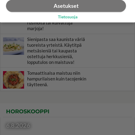
Asetukset
nimeltään kauralastut on
super-helppo tehdä. Lisää
taikinan sekaan halutessasi
Tietosuoja
rusinoita tai kuivattuja
marjoja!
Sienipasta saa kaunista väriä
tuoreista yrteistä. Käytitpä
metsäsieniä tai kaupasta
ostettuja herkkusieniä,
lopputulos on maistuva!
Tomaattisalsa maistuu niin
hampurilaisen kuin tacojenkin
täytteenä.
HOROSKOOPPI
6.8.2026