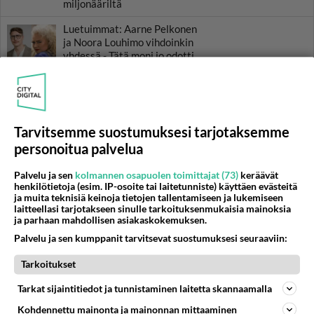
miljonääriltä
Luetuimmat: Aarne Pelkonen
ja Noora Louhimo vihdoinkin
yhdessä - Tätä moni jo odotti
Tiesitkö? Martina Aitolehden
isäpuoli on tämä suosittu
laulaja
Tarvitsemme suostumuksesi tarjotaksemme
Kun yksi kauhallinen ei riitä...
personoitua palvelua
Tämä helppo arkiruoka ei jää
syömättä!
Palvelu ja sen
kolmannen osapuolen toimittajat (73)
keräävät
henkilötietoja (esim. IP-osoite tai laitetunniste) käyttäen evästeitä
Ikäviä uutisia Elämäni biisi -
ja muita teknisiä keinoja tietojen tallentamiseen ja lukemiseen
suosikkisarjasta - Monelle tv-
laitteellasi tarjotakseen sinulle tarkoituksenmukaisia mainoksia
katsojalle iso pettymys
ja parhaan mahdollisen asiakaskokemuksen.
Palvelu ja sen kumppanit tarvitsevat suostumuksesi seuraaviin:
Tarkoitukset
Tarkat sijaintitiedot ja tunnistaminen laitetta skannaamalla
Kohdennettu mainonta ja mainonnan mittaaminen