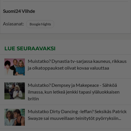
Suomi24 Viihde
Asiasanat:
Boogie Nights
LUE SEURAAVAKSI
Muistatko? Dynastia tv-sarjassa kauneus, rikkaus
ja olkatoppaukset olivat kovaa valuuttaa
Muistatko? Dempsey ja Makepeace - Sähköä
ilmassa, kun letkeä jenkki tapasi yläluokkaisen
britin
Muistatko Dirty Dancing -leffan? Seksikäs Patrick
Swayze sai muuveillaan teinitytöt pyörryksiin...