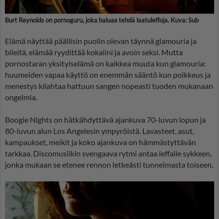
Burt Reynolds on pornoguru, joka haluaa tehdä laatuleffoja. Kuva: Sub
Elämä näyttää päällisin puolin olevan täynnä glamouria ja
bileitä, elämää ryydittää kokaiini ja avoin seksi. Mutta
pornostaran yksityiselämä on kaikkea muuta kun glamouria:
huumeiden vapaa käyttö on enemmän sääntö kun poikkeus ja
menestys kilahtaa hattuun sangen nopeasti tuoden mukanaan
ongelmia.
Boogie Nights on hätkähdyttävä ajankuva 70-luvun lopun ja
80-luvun alun Los Angelesin ympyröistä. Lavasteet, asut,
kampaukset, meikit ja koko ajankuva on hämmästyttävän
tarkkaa. Discomusiikin svengaava rytmi antaa leffalle sykkeen,
jonka mukaan se etenee rennon letkeästi tunnelmasta toiseen.