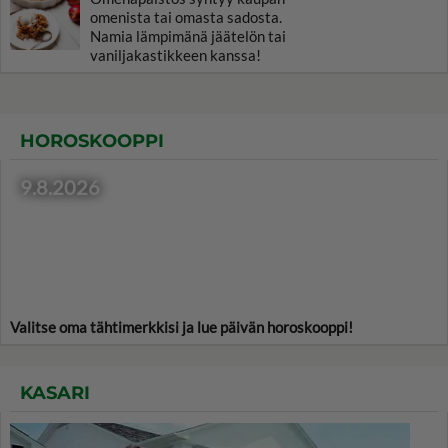
omenista tai omasta sadosta.
Namia lämpimänä jäätelön tai
vaniljakastikkeen kanssa!
HOROSKOOPPI
9.8.2026
Valitse oma tähtimerkkisi ja lue päivän horoskooppi!
KASARI