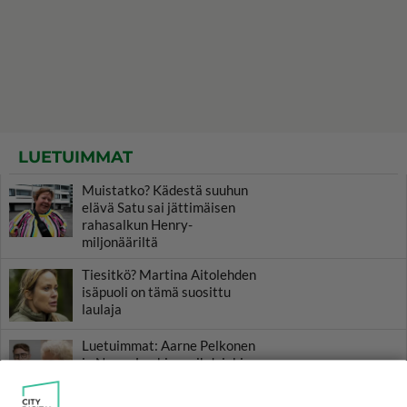
LUETUIMMAT
Muistatko? Kädestä suuhun
elävä Satu sai jättimäisen
rahasalkun Henry-
miljonääriltä
Tiesitkö? Martina Aitolehden
isäpuoli on tämä suosittu
laulaja
Luetuimmat: Aarne Pelkonen
ja Noora Louhimo vihdoinkin
yhdessä - Tätä moni jo odotti