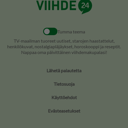
Tumma teema
TV-maailman tuoreet uutiset, starojen haastattelut,
henkilökuvat, nostalgiapläjäykset, horoskooppi ja reseptit.
Nappaa oma päivittäinen viihdemakupalasi!
Lähetä palautetta
Tietosuoja
Käyttöehdot
Evästeasetukset