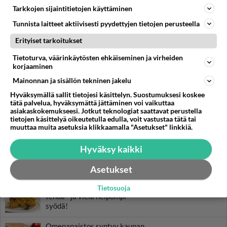
Tarkkojen sijaintitietojen käyttäminen
Tunnista laitteet aktiivisesti pyydettyjen tietojen perusteella
RESEPTIT
Erityiset tarkoitukset
Tonnikalapasta valmistuu
Tietoturva, väärinkäytösten ehkäiseminen ja virheiden
pöytään vartissa. Ripaus
korjaaminen
parmesan-juustoa annoksen
Mainonnan ja sisällön tekninen jakelu
päälle kruunaa komeuden!
Hyväksymällä sallit tietojesi käsittelyn. Suostumuksesi koskee
Simppeli sokerikakku
tätä palvelua, hyväksymättä jättäminen voi vaikuttaa
valmistuu näppärästi
asiakaskokemukseesi. Jotkut teknologiat saattavat perustella
tietojen käsittelyä oikeutetulla edulla, voit vastustaa tätä tai
leipomisen perusraaka-
muuttaa muita asetuksia klikkaamalla "Asetukset" linkkiä.
aineista.
Papuhampurilainen maistuu
Hyväksy kaikki
mehevältä.
Asetukset
Porkkanakakku on helppo
Tietosuoja
tehdä - ja vielä helpompi
syödä!
Omenapaistos syntyy kaupan