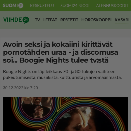
KESKUSTELU
SUOMI24 BLOGI
ALENNUSKOODIT
Suomi24 Viihde
TV
LEFFAT
RESEPTIT
HOROSKOOPPI
KASARI
Avoin seksi ja kokaiini kirittävät
pornotähden uraa - ja discomusa
soi... Boogie Nights tulee tv:stä
Boogie Nights on läpileikkaus 70- ja 80-lukujen vaihteen
pukeutumisesta, musiikista, kulttuurista ja arvomaailmasta.
30.12.2022 klo 7:20