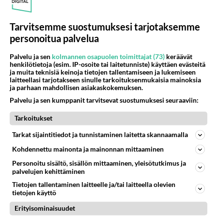
Danny, 83, teki yllättävän
teon - Missä on 25-vuotias
Helmi Loukasmäki?
Tarvitsemme suostumuksesi tarjotaksemme
personoitua palvelua
Kun yksi kauhallinen ei riitä...
Tämä helppo arkiruoka ei jää
Palvelu ja sen
kolmannen osapuolen toimittajat (73)
keräävät
syömättä!
henkilötietoja (esim. IP-osoite tai laitetunniste) käyttäen evästeitä
ja muita teknisiä keinoja tietojen tallentamiseen ja lukemiseen
laitteellasi tarjotakseen sinulle tarkoituksenmukaisia mainoksia
ja parhaan mahdollisen asiakaskokemuksen.
Palvelu ja sen kumppanit tarvitsevat suostumuksesi seuraaviin:
Tarkoitukset
Tarkat sijaintitiedot ja tunnistaminen laitetta skannaamalla
Kohdennettu mainonta ja mainonnan mittaaminen
Personoitu sisältö, sisällön mittaaminen, yleisötutkimus ja
palvelujen kehittäminen
Tietojen tallentaminen laitteelle ja/tai laitteella olevien
tietojen käyttö
Erityisominaisuudet