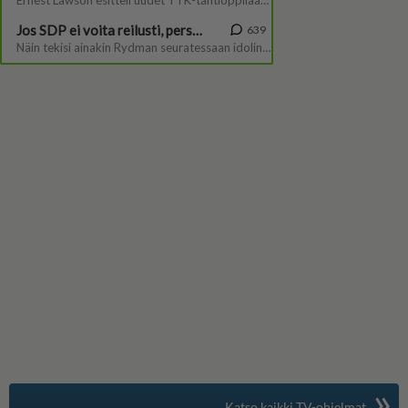
»
Suomen suosituin
Katso kaikki TV-ohjelmat