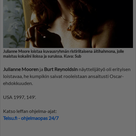
Julianne Moore loistaa kuvausryhmän ristiriitaisena äitihahmona, jolle
maistuu kokaiini iloissa ja suruissa. Kuva: Sub
Julianne Mooren
ja
Burt Reynoldsin
näyttelijätyö oli erityisen
loistavaa, he kumpikin saivat rooleistaan ansaitusti Oscar-
ehdokkuuden.
USA 1997, 149'.
Katso leffan ohjelma-ajat:
Telsu.fi - ohjelmaopas 24/7