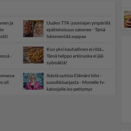
onen ja
Uuden TTK-juontajan ympärillä
in
epätietoisuus sakenee - Tämä
otti
hämmentää soppaa
Kun yksi kauhallinen ei riitä...
essä -
Tämä helppo arkiruoka ei jää
syömättä!
 omassa
Ikäviä uutisia Elämäni biisi -
s oli
suosikkisarjasta - Monelle tv-
katsojalle iso pettymys