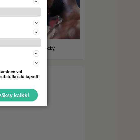
llone meinasi heittää
kensä kuvauksissa - Rocky
itti tykimmin kasarilla
ttäminen voi
utetulla edulla, voit
äksy kaikki