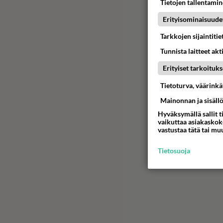
Tietojen tallentamine
Erityisominaisuude
Tarkkojen sijaintiti
Tunnista laitteet akt
Erityiset tarkoituks
Tietoturva, väärink
Mainonnan ja sisäll
Hyväksymällä sallit t
vaikuttaa asiakaskoke
vastustaa tätä tai mu
Tietosuoja