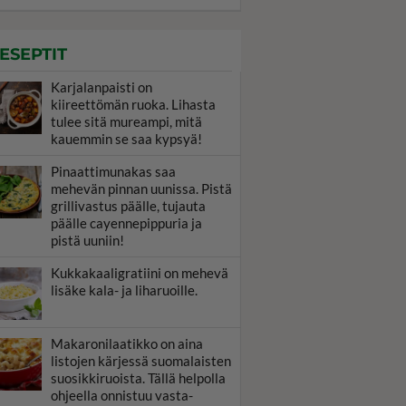
ESEPTIT
Karjalanpaisti on
kiireettömän ruoka. Lihasta
tulee sitä mureampi, mitä
kauemmin se saa kypsyä!
Pinaattimunakas saa
mehevän pinnan uunissa. Pistä
grillivastus päälle, tujauta
päälle cayennepippuria ja
pistä uuniin!
Kukkakaaligratiini on mehevä
lisäke kala- ja liharuoille.
Makaronilaatikko on aina
listojen kärjessä suomalaisten
suosikkiruoista. Tällä helpolla
ohjeella onnistuu vasta-