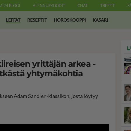
MI24 BLOGI
ALENNUSKOODIT
CHAT
TREFFIT
S
LEFFAT
RESEPTIT
HOROSKOOPPI
KASARI
L
iireisen yrittäjän arkea -
ätkästä yhtymäkohtia
akseen Adam Sandler -klassikon, josta löytyy