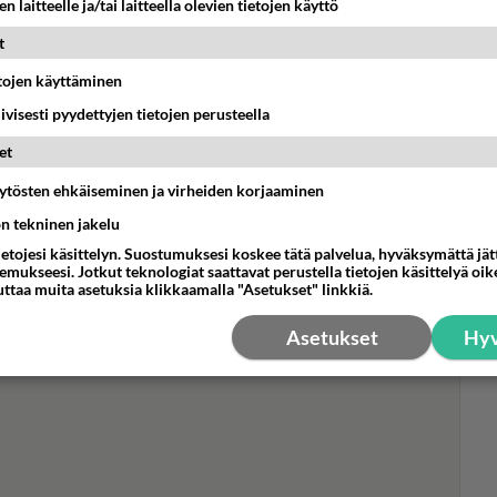
n laitteelle ja/tai laitteella olevien tietojen käyttö
t
etojen käyttäminen
iivisesti pyydettyjen tietojen perusteella
Sta
et
hen
äytösten ehkäiseminen ja virheiden korjaaminen
tyk
ön tekninen jakelu
ietojesi käsittelyn. Suostumuksesi koskee tätä palvelua, hyväksymättä jä
mukseesi. Jotkut teknologiat saattavat perustella tietojen käsittelyä oike
uttaa muita asetuksia klikkaamalla "Asetukset" linkkiä.
Asetukset
Hyv