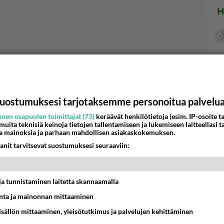
H
6
uostumuksesi tarjotaksemme personoitua palvelu
Val
hor
nen osapuolen toimittajat (73)
keräävät henkilötietoja (esim. IP-osoite ta
 muita teknisiä keinoja tietojen tallentamiseen ja lukemiseen laitteellasi t
a mainoksia ja parhaan mahdollisen asiakaskokemuksen.
anit tarvitsevat suostumuksesi seuraaviin:
K
t ja tunnistaminen laitetta skannaamalla
ta ja mainonnan mittaaminen
sisällön mittaaminen, yleisötutkimus ja palvelujen kehittäminen