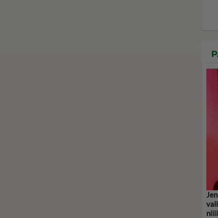
P
Jen
val
niii