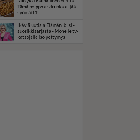
Kun yksi kauhallinen ei riitä...
Tämä helppo arkiruoka ei jää
syömättä!
Ikäviä uutisia Elämäni biisi -
suosikkisarjasta - Monelle tv-
katsojalle iso pettymys