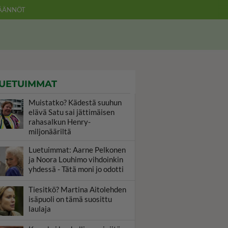
ÄÄNNÖT
UETUIMMAT
Muistatko? Kädestä suuhun
elävä Satu sai jättimäisen
rahasalkun Henry-
miljonääriltä
Luetuimmat: Aarne Pelkonen
ja Noora Louhimo vihdoinkin
yhdessä - Tätä moni jo odotti
Tiesitkö? Martina Aitolehden
isäpuoli on tämä suosittu
laulaja