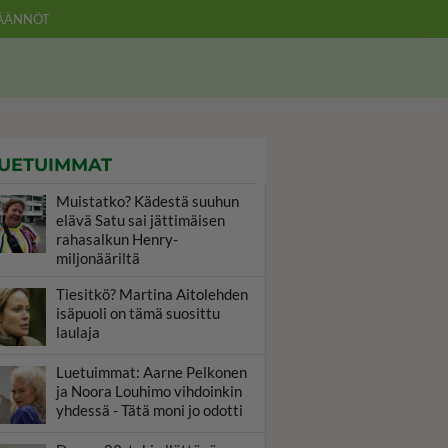
ÄÄNNÖT
UETUIMMAT
Muistatko? Kädestä suuhun
elävä Satu sai jättimäisen
rahasalkun Henry-
miljonääriltä
Tiesitkö? Martina Aitolehden
isäpuoli on tämä suosittu
laulaja
Luetuimmat: Aarne Pelkonen
ja Noora Louhimo vihdoinkin
yhdessä - Tätä moni jo odotti