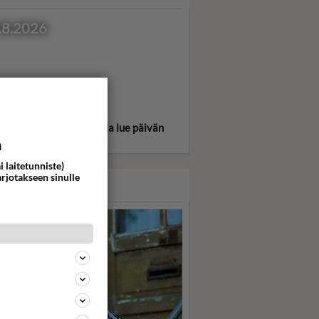
.8.2026
itse oma tähtimerkkisi ja lue päivän
oskooppi!
a
i laitetunniste)
arjotakseen sinulle
ASARI