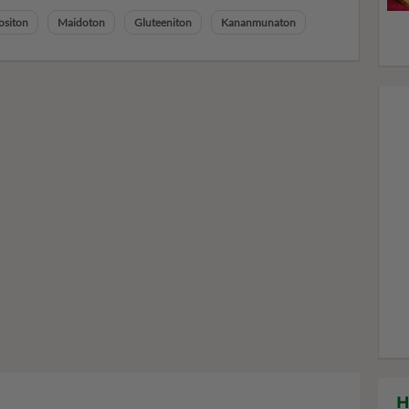
ositon
Maidoton
Gluteeniton
Kananmunaton
H