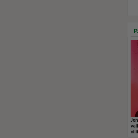
P
Jen
val
niii