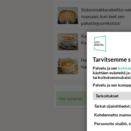
Siskonmakkarakeitto va
nopsaan, kun teet sen
pakastejuureksista!
Kanakeitto saa makua
freesauksesta.
Tarvitsemme s
Hernekeitto syntyy hitaa
hauduttamalla.
Palvelu ja sen
kolman
käyttäen evästeitä ja
tarkoituksenmukaisi
Palvelu ja sen kumpp
Tarkoitukset
Tarkat sijaintitiedo
Kohdennettu mainon
Personoitu sisältö, 