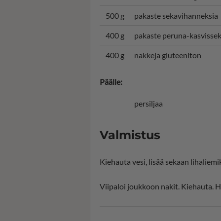
500 g
pakaste sekavihanneksia
400 g
pakaste peruna-kasvissek
400 g
nakkeja gluteeniton
Päälle:
persiljaa
Valmistus
Kiehauta vesi, lisää sekaan lihaliemi
Viipaloi joukkoon nakit. Kiehauta. Hi