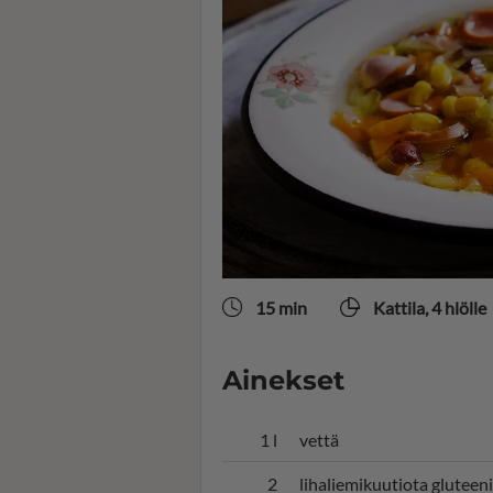
15 min
Kattila, 4 hlölle
Ainekset
1 l
vettä
2
lihaliemikuutiota gluteen