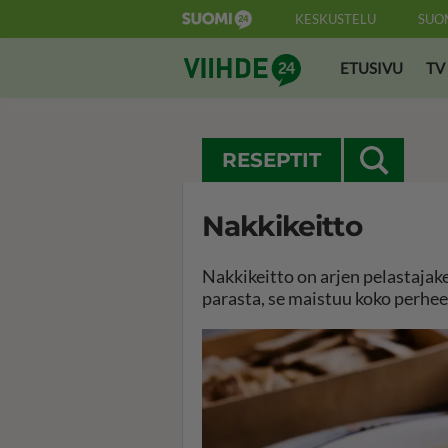
KESKUSTELU
SUO
Suomi24 Viihde
ETUSIVU
TV
RESEPTIT
Nakkikeitto
Nakkikeitto on arjen pelastajak
parasta, se maistuu koko perheel