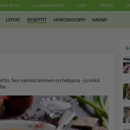
MI24 BLOGI
ALENNUSKOODIT
CHAT
TREFFIT
S
LEFFAT
RESEPTIT
HOROSKOOPPI
KASARI
L
eitto. Sen valmistaminen on helppoa - ja mikä
le.