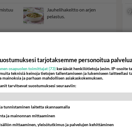
lmistuu
Jauhelihakeitto on arjen
9
pelastus.
Kaalista kiehautat helposti
halpaa ja maistuvaa kotiruokaa.
Val
hor
uostumuksesi tarjotaksemme personoitua palvelu
sti
Vietnamilainen
riisinuudelikeitto saa makunsa
nen osapuolen toimittajat (73)
keräävät henkilötietoja (esim. IP-osoite ta
 muita teknisiä keinoja tietojen tallentamiseen ja lukemiseen laitteellasi t
mm.
K
a mainoksia ja parhaan mahdollisen asiakaskokemuksen.
anit tarvitsevat suostumuksesi seuraaviin:
t ja tunnistaminen laitetta skannaamalla
ta ja mainonnan mittaaminen
sisällön mittaaminen, yleisötutkimus ja palvelujen kehittäminen