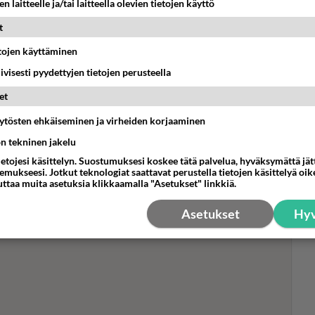
n laitteelle ja/tai laitteella olevien tietojen käyttö
t
etojen käyttäminen
iivisesti pyydettyjen tietojen perusteella
Lup
tv:
et
"Ei
yli
äytösten ehkäiseminen ja virheiden korjaaminen
ön tekninen jakelu
ietojesi käsittelyn. Suostumuksesi koskee tätä palvelua, hyväksymättä jä
mukseesi. Jotkut teknologiat saattavat perustella tietojen käsittelyä oike
uttaa muita asetuksia klikkaamalla "Asetukset" linkkiä.
Asetukset
Hyv