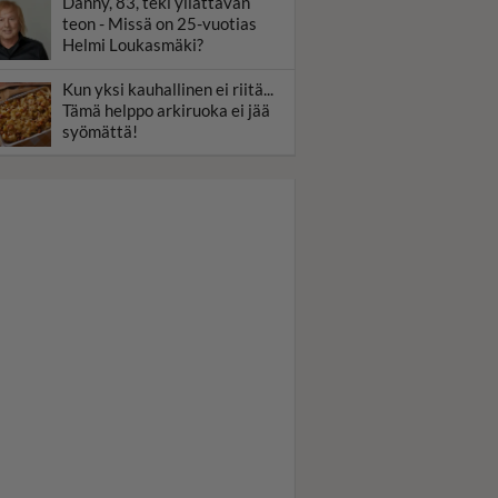
Danny, 83, teki yllättävän
teon - Missä on 25-vuotias
Helmi Loukasmäki?
Kun yksi kauhallinen ei riitä...
Tämä helppo arkiruoka ei jää
syömättä!