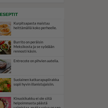
ESEPTIT
Kurpitsapasta maistuu
heittämällä koko perheelle.
Burrito on peräisin
Meksikosta ja se syödään
rennosti käsin.
Entrecote on pihvien aatelia.
Suolainen katkarapupiirakka
sopii hyvin illanistujaisiin.
Kinuskikakku ei ole siitä
helpoimmasta päästä
valmistaa, mutta vaiva on sen