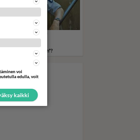
sakka Reinikainen taas
ssä! Mutta kuka sanoi
hän sitä muuten
komisarioksi pääsisikään"?
ttäminen voi
utetulla edulla, voit
äksy kaikki