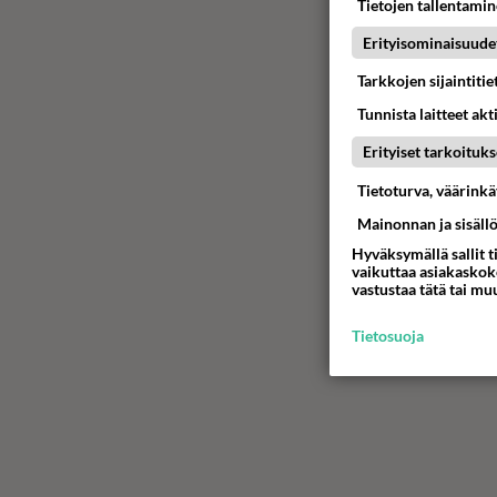
Tietojen tallentamine
Erityisominaisuude
Tarkkojen sijaintiti
Tunnista laitteet akt
Erityiset tarkoituks
Tietoturva, väärink
Mainonnan ja sisäll
Hyväksymällä sallit t
vaikuttaa asiakaskoke
vastustaa tätä tai mu
Tietosuoja