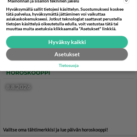
Mainonnan ja sisällön tekninen jakelu
Piparitaikina tekeytyy
Hyväksymällä sallit tietojesi käsittelyn. Suostumuksesi koskee
valmiiksi yön yli, kunhan siitä
tätä palvelua, hyväksymättä jättäminen voi vaikuttaa
ei käy pienet sormet paloja
asiakaskokemukseesi. Jotkut teknologiat saattavat perustella
napsimassa!
tietojen käsittelyä oikeutetulla edulla, voit vastustaa tätä tai
muuttaa muita asetuksia klikkaamalla "Asetukset" linkkiä.
Pinaatti-raejuustopiirakka
täyttää välipalana tai maistuu
Hyväksy kaikki
illanistujaisissa.
Asetukset
Tietosuoja
HOROSKOOPPI
8.8.2026
Valitse oma tähtimerkkisi ja lue päivän horoskooppi!