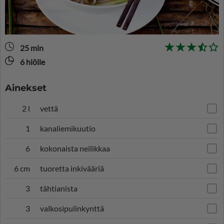
25 min
6 hlölle
Ainekset
2 l
vettä
1
kanaliemikuutio
6
kokonaista neilikkaa
6 cm
tuoretta inkivääriä
3
tähtianista
3
valkosipulinkynttä