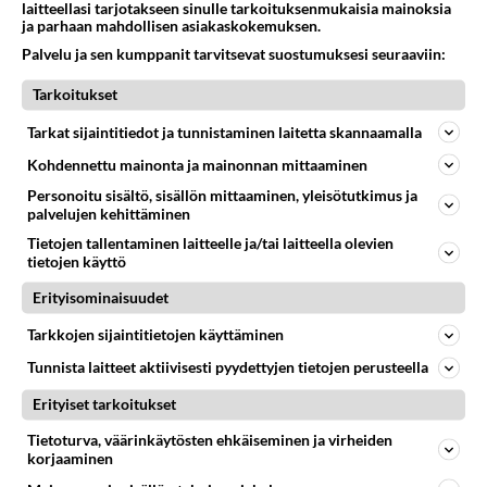
laitteellasi tarjotakseen sinulle tarkoituksenmukaisia mainoksia
ja parhaan mahdollisen asiakaskokemuksen.
Palvelu ja sen kumppanit tarvitsevat suostumuksesi seuraaviin:
Tarkoitukset
Tarkat sijaintitiedot ja tunnistaminen laitetta skannaamalla
Kohdennettu mainonta ja mainonnan mittaaminen
RESEPTIT
Personoitu sisältö, sisällön mittaaminen, yleisötutkimus ja
palvelujen kehittäminen
Marenki on helppo tehdä,
Tietojen tallentaminen laitteelle ja/tai laitteella olevien
mutta vaatii aikaa.
tietojen käyttö
Erityisominaisuudet
Suppilovahverokeitto on
Tarkkojen sijaintitietojen käyttäminen
metsän antimia pullollaan.
Tunnista laitteet aktiivisesti pyydettyjen tietojen perusteella
Italianpata on super-nopea
Erityiset tarkoitukset
arkiruoka, koska se valmistuu
Tietoturva, väärinkäytösten ehkäiseminen ja virheiden
raketti-spagetista. Lapset ja
korjaaminen
aikuiset tykkää!