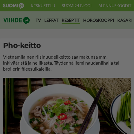
KESKUSTELU
SUOMI24 BLOGI
ALENNUSKOODIT
Suomi24 Viihde
TV
LEFFAT
RESEPTIT
HOROSKOOPPI
KASARI
Pho-keitto
Vietnamilainen riisinuudelikeitto saa makunsa mm.
inkivääristä ja neilikasta. Täydennä liemi naudanlihalla tai
broilerin fileesuikaleilla.