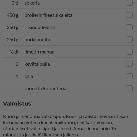
3 tl
sokeria
450 g
broilerin fileesuikaleita
350 g
riisinuudeleita
250 g
porkkanoita
½ dl
limetin mehua
3
kevätsipulia
1
chili
tuoretta korianteria
Valmistus
Kuori ja hienonna valkosipuli. Kuori ja raasta inkivääri. Lisää
kiehuvaan veteen kanaliemikuutio, neilikat, inkivääri,
tähtianikset, valkosipuli ja sokeri. Anna kiehua noin 15
minuuttia ja siivilöi liemi sen jälkeen.