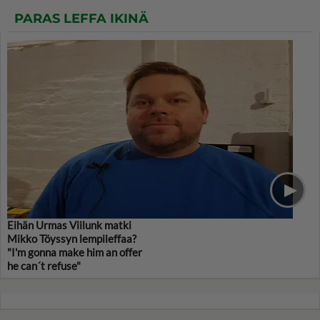
PARAS LEFFA IKINÄ
Eihän Urmas Viilunk matki
Mikko Töyssyn lempileffaa?
"I'm gonna make him an offer
he can´t refuse"