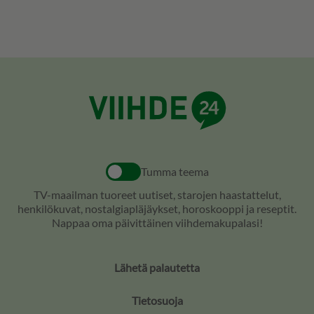
Tumma teema
TV-maailman tuoreet uutiset, starojen haastattelut,
henkilökuvat, nostalgiapläjäykset, horoskooppi ja reseptit.
Nappaa oma päivittäinen viihdemakupalasi!
Lähetä palautetta
Tietosuoja