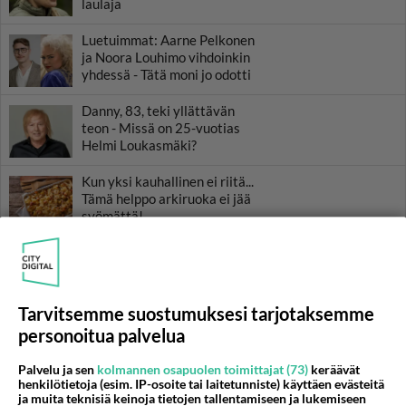
laulaja
Luetuimmat: Aarne Pelkonen
ja Noora Louhimo vihdoinkin
yhdessä - Tätä moni jo odotti
Danny, 83, teki yllättävän
teon - Missä on 25-vuotias
Helmi Loukasmäki?
Kun yksi kauhallinen ei riitä...
Tämä helppo arkiruoka ei jää
syömättä!
Tarvitsemme suostumuksesi tarjotaksemme
personoitua palvelua
Palvelu ja sen
kolmannen osapuolen toimittajat (73)
keräävät
henkilötietoja (esim. IP-osoite tai laitetunniste) käyttäen evästeitä
ja muita teknisiä keinoja tietojen tallentamiseen ja lukemiseen