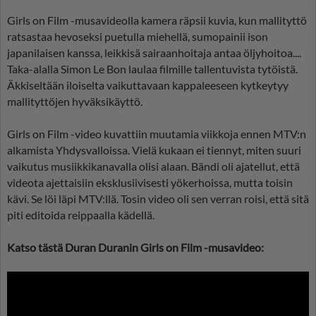
Girls on Film -musavideolla kamera räpsii kuvia, kun mallityttö
ratsastaa hevoseksi puetulla miehellä, sumopainii ison
japanilaisen kanssa, leikkisä sairaanhoitaja antaa öljyhoitoa....
Taka-alalla Simon Le Bon laulaa filmille tallentuvista tytöistä.
Äkkiseltään iloiselta vaikuttavaan kappaleeseen kytkeytyy
mallityttöjen hyväksikäyttö.
Girls on Film -video kuvattiin muutamia viikkoja ennen MTV:n
alkamista Yhdysvalloissa. Vielä kukaan ei tiennyt, miten suuri
vaikutus musiikkikanavalla olisi alaan. Bändi oli ajatellut, että
videota ajettaisiin eksklusiivisesti yökerhoissa, mutta toisin
kävi. Se löi läpi MTV:llä. Tosin video oli sen verran roisi, että sitä
piti editoida reippaalla kädellä.
Katso tästä Duran Duranin Girls on Film -musavideo: