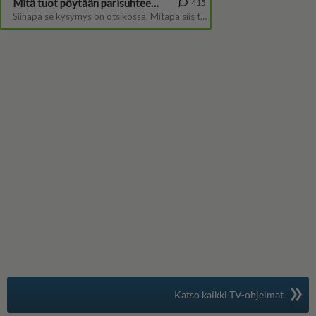
»
Suomen suosituin
Katso kaikki TV-ohjelmat
TV-opas