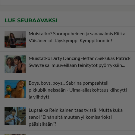
LUE SEURAAVAKSI
Muistatko? Suorapuheinen ja sanavalmis Riitta
Väisänen oli täyskymppi Kymppitonniin!
Muistatko Dirty Dancing -leffan? Seksikäs Patrick
Swayze sai muuveillaan teinitytöt pyörryksiin...
Boys, boys, boys... Sabrina pompsahteli
pikkubikineissään - Uima-allaskohtaus kiihdytti
ja viihdytti
Lupsakka Reinikainen taas tv:ssä! Mutta kuka
sanoi "Eihän sitä muuten ylikomisarioksi
pääsisikään"?