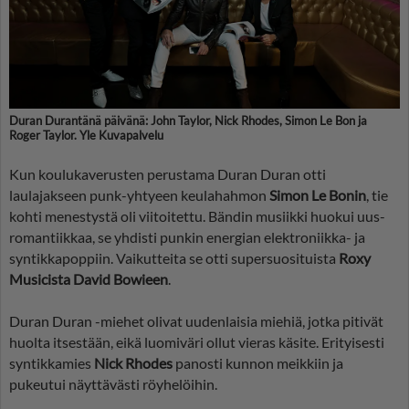
Duran Durantänä päivänä: John Taylor, Nick Rhodes, Simon Le Bon ja
Roger Taylor. Yle Kuvapalvelu
Kun koulukaverusten perustama Duran Duran otti
laulajakseen punk-yhtyeen keulahahmon
Simon Le Bonin
, tie
kohti menestystä oli viitoitettu. Bändin musiikki huokui uus-
romantiikkaa, se yhdisti punkin energian elektroniikka- ja
syntikkapoppiin. Vaikutteita se otti supersuosituista
Roxy
Musicista
David Bowieen
.
Duran Duran -miehet olivat uudenlaisia miehiä, jotka pitivät
huolta itsestään, eikä luomiväri ollut vieras käsite. Erityisesti
syntikkamies
Nick Rhodes
panosti kunnon meikkiin ja
pukeutui näyttävästi röyhelöihin.