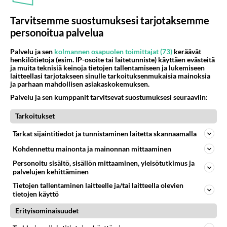
suosikkisarjasta - Monelle tv-
katsojalle iso pettymys
Tarvitsemme suostumuksesi tarjotaksemme
personoitua palvelua
Palvelu ja sen
kolmannen osapuolen toimittajat (73)
keräävät
henkilötietoja (esim. IP-osoite tai laitetunniste) käyttäen evästeitä
ja muita teknisiä keinoja tietojen tallentamiseen ja lukemiseen
laitteellasi tarjotakseen sinulle tarkoituksenmukaisia mainoksia
ja parhaan mahdollisen asiakaskokemuksen.
Palvelu ja sen kumppanit tarvitsevat suostumuksesi seuraaviin:
Tarkoitukset
Tarkat sijaintitiedot ja tunnistaminen laitetta skannaamalla
Kohdennettu mainonta ja mainonnan mittaaminen
Personoitu sisältö, sisällön mittaaminen, yleisötutkimus ja
palvelujen kehittäminen
Tietojen tallentaminen laitteelle ja/tai laitteella olevien
tietojen käyttö
Erityisominaisuudet
RESEPTIT