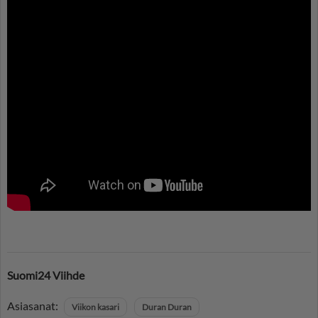
Suomi24 Viihde
Asiasanat:
Viikon kasari
Duran Duran