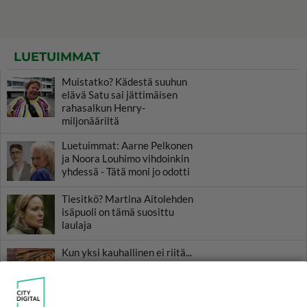
LUETUIMMAT
Muistatko? Kädestä suuhun
elävä Satu sai jättimäisen
rahasalkun Henry-
miljonääriltä
Luetuimmat: Aarne Pelkonen
ja Noora Louhimo vihdoinkin
yhdessä - Tätä moni jo odotti
Tiesitkö? Martina Aitolehden
isäpuoli on tämä suosittu
laulaja
Kun yksi kauhallinen ei riitä...
Tämä helppo arkiruoka ei jää
syömättä!
Ikäviä uutisia Elämäni biisi -