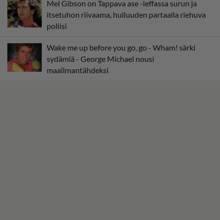
Mel Gibson on Tappava ase -leffassa surun ja
itsetuhon riivaama, hulluuden partaalla riehuva
poliisi
Wake me up before you go, go - Wham! särki
sydämiä - George Michael nousi
maailmantähdeksi