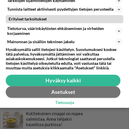
Tarkkojen sijaintitietojen käyttäminen
Oletko ikinä tehnyt
Tunnista laitteet aktiivisesti pyydettyjen tietojen perusteella
poronkäristystä?
Poronkäristys valmistuu
Erityiset tarkoitukset
meheväksi, kun pistät pataan
pekonia ja olutta.
Tietoturva, väärinkäytösten ehkäiseminen ja virheiden
korjaaminen
Voileipäkakku on suomalaisen
Mainonnan ja sisällön tekninen jakelu
juhlapöydän kunkku.
Hyväksymällä sallit tietojesi käsittelyn. Suostumuksesi koskee
tätä palvelua, hyväksymättä jättäminen voi vaikuttaa
Waldorf-salaatti on nimetty
asiakaskokemukseesi. Jotkut teknologiat saattavat perustella
tietojen käsittelyä oikeutetulla edulla, voit vastustaa tätä tai
New Yorkin Waldorf-hotellin
muuttaa muita asetuksia klikkaamalla "Asetukset" linkkiä.
mukaan. Pistä pöytä koreaksi
kotona laadukkaalla
Hyväksy kaikki
salaatilla!
Currykastike - arkiruokaa
Asetukset
parhaimmillaan!
Tietosuoja
Kotitekoinen sinappi on nopea
valmistaa. Anna lahjaksi
kauniissa purkissa!