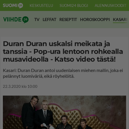
KESKUSTELU
SUOMI24 BLOGI
ALENNUSKOODIT
Suomi24 Viihde
TV
LEFFAT
RESEPTIT
HOROSKOOPPI
KASARI
Duran Duran uskalsi meikata ja
tanssia - Pop-ura lentoon rohkealla
musavideolla - Katso video tästä!
Kasari: Duran Duran antoi uudenlaisen miehen mallin, joka ei
pelännyt luomiväriä, eikä röyhelöitä.
22.3.2020 klo 10:00