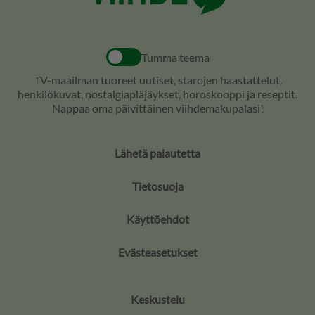
Tumma teema
TV-maailman tuoreet uutiset, starojen haastattelut,
henkilökuvat, nostalgiapläjäykset, horoskooppi ja reseptit.
Nappaa oma päivittäinen viihdemakupalasi!
Lähetä palautetta
Tietosuoja
Käyttöehdot
Evästeasetukset
Keskustelu