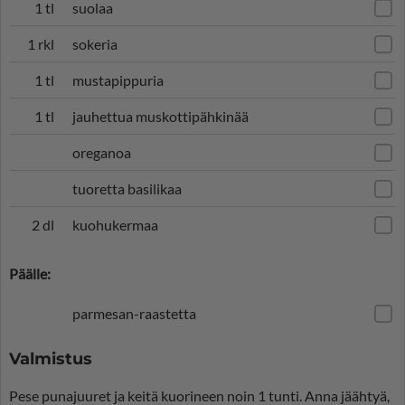
1 tl
suolaa
1 rkl
sokeria
1 tl
mustapippuria
1 tl
jauhettua muskottipähkinää
oreganoa
tuoretta basilikaa
2 dl
kuohukermaa
Päälle:
parmesan-raastetta
Valmistus
Pese punajuuret ja keitä kuorineen noin 1 tunti. Anna jäähtyä,