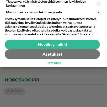
Tietoturva, väärinkäytösten ehkäiseminen ja virheiden
Porkkanapihvit paistuvat
korjaaminen
meheviksi miedohkolla
Mainonnan ja sisällön tekninen jakelu
lämmöllä.
Hyväksymällä sallit tietojesi käsittelyn. Suostumuksesi koskee
Jauhelihapihvit ovat oiva
tätä palvelua, hyväksymättä jättäminen voi vaikuttaa
asiakaskokemukseesi. Jotkut teknologiat saattavat perustella
liharuoka pottujen kanssa tai
tietojen käsittelyä oikeutetulla edulla, voit vastustaa tätä tai
hampurilaisen täytteenä.
muuttaa muita asetuksia klikkaamalla "Asetukset" linkkiä.
Paista kaveriksi
sipulirenkaita!
Hyväksy kaikki
Marenki on helppo tehdä,
Asetukset
mutta vaatii aikaa.
Tietosuoja
HOROSKOOPPI
6.8.2026