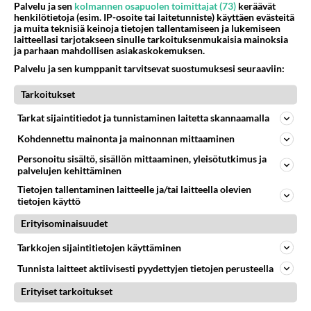
Palvelu ja sen
kolmannen osapuolen toimittajat (73)
keräävät
henkilötietoja (esim. IP-osoite tai laitetunniste) käyttäen evästeitä
ja muita teknisiä keinoja tietojen tallentamiseen ja lukemiseen
laitteellasi tarjotakseen sinulle tarkoituksenmukaisia mainoksia
ja parhaan mahdollisen asiakaskokemuksen.
Palvelu ja sen kumppanit tarvitsevat suostumuksesi seuraaviin:
Tarkoitukset
Tarkat sijaintitiedot ja tunnistaminen laitetta skannaamalla
Kohdennettu mainonta ja mainonnan mittaaminen
Personoitu sisältö, sisällön mittaaminen, yleisötutkimus ja
palvelujen kehittäminen
RESEPTIT
Tietojen tallentaminen laitteelle ja/tai laitteella olevien
tietojen käyttö
Tomaattinen jauhelihakastike
on arjen varma valinta. Tarjoa
Erityisominaisuudet
keitettyjen perunoiden kanssa
- maistuu myös pastan päällä!
Tarkkojen sijaintitietojen käyttäminen
Hyödynnä raparperisato ja
Tunnista laitteet aktiivisesti pyydettyjen tietojen perusteella
tee siitä mehua.
Erityiset tarkoitukset