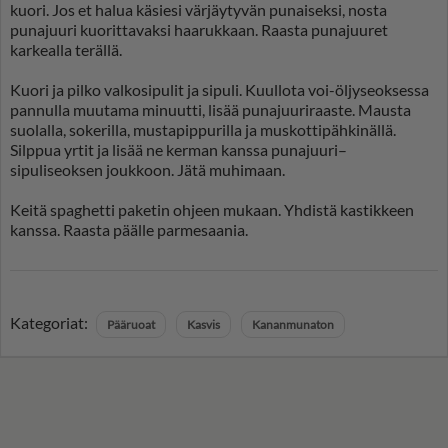
kuori. Jos et halua käsiesi värjäytyvän punaiseksi, nosta
punajuuri kuorittavaksi haarukkaan. Raasta punajuuret
karkealla terällä.
Kuori ja pilko valkosipulit ja sipuli. Kuullota voi-öljyseoksessa
pannulla muutama minuutti, lisää punajuuriraaste. Mausta
suolalla, sokerilla, mustapippurilla ja muskottipähkinällä.
Silppua yrtit ja lisää ne kerman kanssa punajuuri–
sipuliseoksen joukkoon. Jätä muhimaan.
Keitä spaghetti paketin ohjeen mukaan. Yhdistä kastikkeen
kanssa. Raasta päälle parmesaania.
Kategoriat:
Pääruoat
Kasvis
Kananmunaton