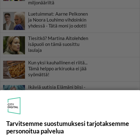
miljonääriltä
Luetuimmat: Aarne Pelkonen
ja Noora Louhimo vihdoinkin
yhdessä - Tätä moni jo odotti
Tiesitkö? Martina Aitolehden
isäpuoli on tämä suosittu
laulaja
Kun yksi kauhallinen ei riitä...
Tämä helppo arkiruoka ei jää
syömättä!
Ikäviä uutisia Elämäni biisi -
suosikkisarjasta - Monelle tv-
katsojalle iso pettymys
Tarvitsemme suostumuksesi tarjotaksemme
personoitua palvelua