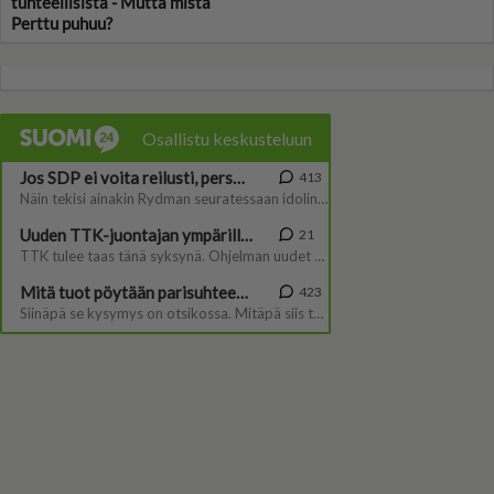
tunteellisista - Mutta mistä
Perttu puhuu?