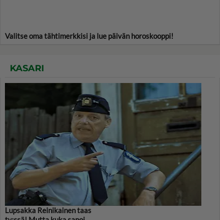
Valitse oma tähtimerkkisi ja lue päivän horoskooppi!
KASARI
Lupsakka Reinikainen taas
tv:ssä! Mutta kuka sanoi