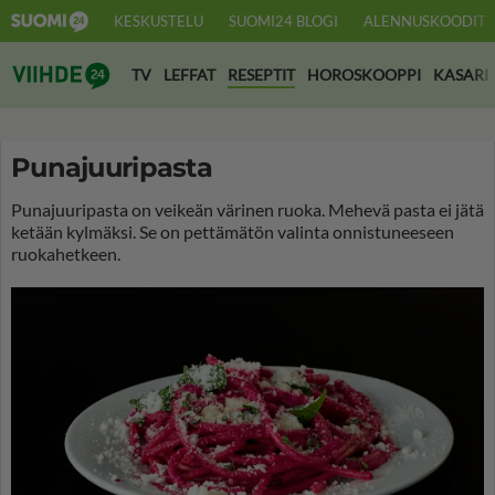
KESKUSTELU
SUOMI24 BLOGI
ALENNUSKOODIT
Suomi24 Viihde
TV
LEFFAT
RESEPTIT
HOROSKOOPPI
KASARI
Punajuuripasta
Punajuuripasta on veikeän värinen ruoka. Mehevä pasta ei jätä
ketään kylmäksi. Se on pettämätön valinta onnistuneeseen
ruokahetkeen.