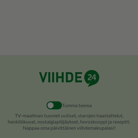
Tumma teema
TV-maailman tuoreet uutiset, starojen haastattelut,
henkilökuvat, nostalgiapläjäykset, horoskooppi ja reseptit.
Nappaa oma päivittäinen viihdemakupalasi!