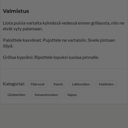
Valmistus
Liota puisia vartaita kylmässä vedessä ennen grillausta, niin ne
eivät syty palamaan.
Paloittele kasvikset. Pujottele ne vartaisiin. Sivele pintaan
öljyä.
Grillaa kypsiksi. Ripottele lopuksi suolaa pinnalle.
Kategoriat:
Pääruoat
Kasvis
Laktoositon
Maidoton
Gluteeniton
Kananmunaton
Vappu