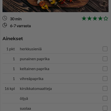
30 min
6-7 varrasta
Ainekset
1 pkt
herkkusieniä
1
punainen paprika
1
keltainen paprika
1
vihreäpaprika
16 kpl
kirsikkatomaatteja
öljyä
suolaa