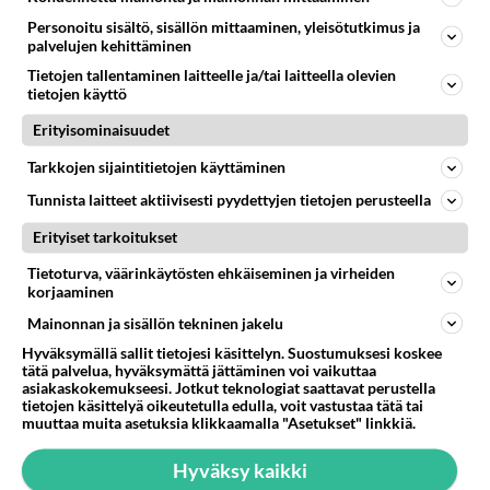
ohjeen avulla teet
kaalikääryleet helposti.
Personoitu sisältö, sisällön mittaaminen, yleisötutkimus ja
palvelujen kehittäminen
Pestopasta tuo Välimeren
Tietojen tallentaminen laitteelle ja/tai laitteella olevien
maut lautaselle.
tietojen käyttö
Erityisominaisuudet
Uuniperunat kinkkutäytteellä
Tarkkojen sijaintitietojen käyttäminen
on muheva pääruoka - tai
mehevä alkuruoka. Kokeile
Tunnista laitteet aktiivisesti pyydettyjen tietojen perusteella
myös kasvis- tai
kalatäytteellä!
Erityiset tarkoitukset
Papu-avokadosalaatti
Tietoturva, väärinkäytösten ehkäiseminen ja virheiden
valmistuu lähes käden
korjaaminen
käänteessä.
Mainonnan ja sisällön tekninen jakelu
Hyväksymällä sallit tietojesi käsittelyn. Suostumuksesi koskee
tätä palvelua, hyväksymättä jättäminen voi vaikuttaa
asiakaskokemukseesi. Jotkut teknologiat saattavat perustella
tietojen käsittelyä oikeutetulla edulla, voit vastustaa tätä tai
HOROSKOOPPI
muuttaa muita asetuksia klikkaamalla "Asetukset" linkkiä.
10.8.2026
Hyväksy kaikki