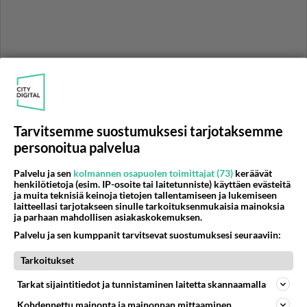
Tarvitsemme suostumuksesi tarjotaksemme
personoitua palvelua
Palvelu ja sen
kolmannen osapuolen toimittajat (73)
keräävät
henkilötietoja (esim. IP-osoite tai laitetunniste) käyttäen evästeitä
RESEPTIT
ja muita teknisiä keinoja tietojen tallentamiseen ja lukemiseen
laitteellasi tarjotakseen sinulle tarkoituksenmukaisia mainoksia
Moussaka tuo kreikkalaiset,
ja parhaan mahdollisen asiakaskokemuksen.
vahvat maut suomalaiseen
Palvelu ja sen kumppanit tarvitsevat suostumuksesi seuraaviin:
ruokapöytään.
Tarkoitukset
Onnistuisiko sinulta
kaalikääryleet? Kyllä
Tarkat sijaintitiedot ja tunnistaminen laitetta skannaamalla
varmasti - tämän helpon
Kohdennettu mainonta ja mainonnan mittaaminen