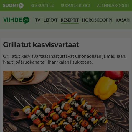
KESKUSTELU
SUOMI24 BLOGI
ALENNUSKOODIT
Suomi24 Viihde
TV
LEFFAT
RESEPTIT
HOROSKOOPPI
KASARI
Grillatut kasvisvartaat
Grillatut kasvisvartaat ihastuttavat ulkonäöllään ja maullaan.
Nauti pääruokana tai lihan/kalan lisukkeena.