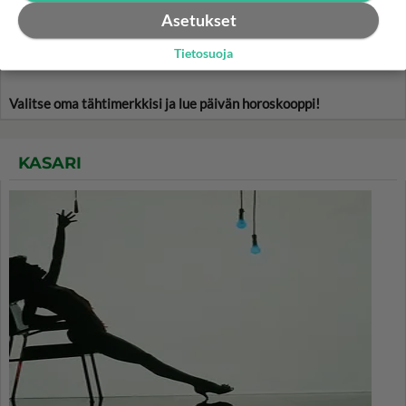
Asetukset
Tietosuoja
Valitse oma tähtimerkkisi ja lue päivän horoskooppi!
KASARI