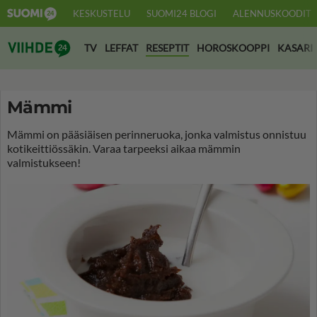
KESKUSTELU
SUOMI24 BLOGI
ALENNUSKOODIT
Suomi24 Viihde
TV
LEFFAT
RESEPTIT
HOROSKOOPPI
KASARI
Mämmi
Mämmi on pääsiäisen perinneruoka, jonka valmistus onnistuu
kotikeittiössäkin. Varaa tarpeeksi aikaa mämmin
valmistukseen!