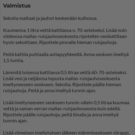
Valmistus
Sekoita maltaat ja jauhot keskenään kulhossa.
Kuumenna 1 litra vettä kattilassa n. 70-asteiseksi. Lisää noin
viidesosa mallas-ruisjauhoseoksesta ripotellen vesikattilaan
hyvin sekoittaen. Ripottele pinnalle hieman ruisjauhoja.
Peitä kattila puhtaalla astiapyyhkeellä. Anna seoksen imeltyä
1,5 tuntia.
Lämmitä toisessa kattilassa 0,5 litraa vettä 60-70-asteiseksi.
Lisää vesi ja neljäsosa lopusta mallas-ruisjauhoseoksesta
imeltyneeseen seokseen. Sekoita. Ripottele päälle hieman
ruisjauhoja. Peitä ja anna imeltyä tunnin ajan.
Lisää imeltyneeseen seokseen tunnin välein 0,5 litraa kuumaa
vettä ja saman verran mallas-ruisjauhoseosta kuin edellä.
Ripottele päälle ruisjauhoja, peitä liinalla ja anna imeltyä
tunnin ajan.
Lisää viimeisen imellytyksen jälkeen mämmiseokseen siirappi,