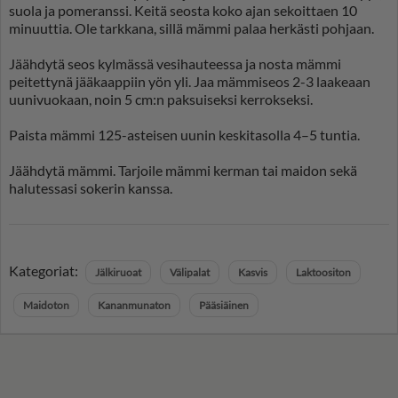
suola ja pomeranssi. Keitä seosta koko ajan sekoittaen 10
minuuttia. Ole tarkkana, sillä mämmi palaa herkästi pohjaan.
Jäähdytä seos kylmässä vesihauteessa ja nosta mämmi
peitettynä jääkaappiin yön yli. Jaa mämmiseos 2-3 laakeaan
uunivuokaan, noin 5 cm:n paksuiseksi kerrokseksi.
Paista mämmi 125-asteisen uunin keskitasolla 4–5 tuntia.
Jäähdytä mämmi. Tarjoile mämmi kerman tai maidon sekä
halutessasi sokerin kanssa.
Kategoriat:
Jälkiruoat
Välipalat
Kasvis
Laktoositon
Maidoton
Kananmunaton
Pääsiäinen