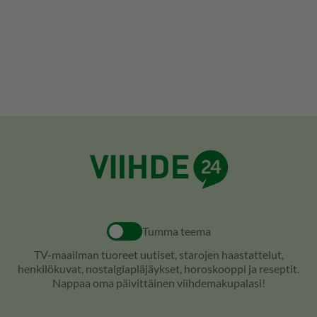
Tumma teema
TV-maailman tuoreet uutiset, starojen haastattelut,
henkilökuvat, nostalgiapläjäykset, horoskooppi ja reseptit.
Nappaa oma päivittäinen viihdemakupalasi!