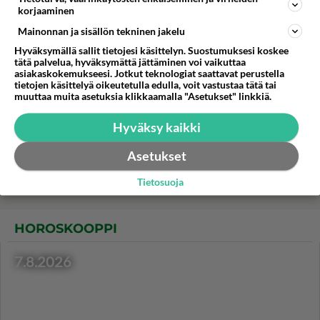
korjaaminen
Runebergin tortut on
Mainonnan ja sisällön tekninen jakelu
perinteinen porvoolaisherkku
Hyväksymällä sallit tietojesi käsittelyn. Suostumuksesi koskee
J.
tätä palvelua, hyväksymättä jättäminen voi vaikuttaa
asiakaskokemukseesi. Jotkut teknologiat saattavat perustella
Nuudeliwokki on nopea ja
tietojen käsittelyä oikeutetulla edulla, voit vastustaa tätä tai
helppo arkiruoka.
muuttaa muita asetuksia klikkaamalla "Asetukset" linkkiä.
Hyväksy kaikki
Kanavartaat valmistat
nopeasti joko uunissa tai
Asetukset
grillissä.
Tietosuoja
HOROSKOOPPI
7.8.2026