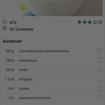
37 h
10-12 annosta
Ainekset
500 g
ruismaltaita tai mämmimaltaita
750 g
ruisjauhoja
30 dl
vettä
1 ½ dl
siirappia
¾ tl
suolaa
½ tl
pomeranssinkuorta