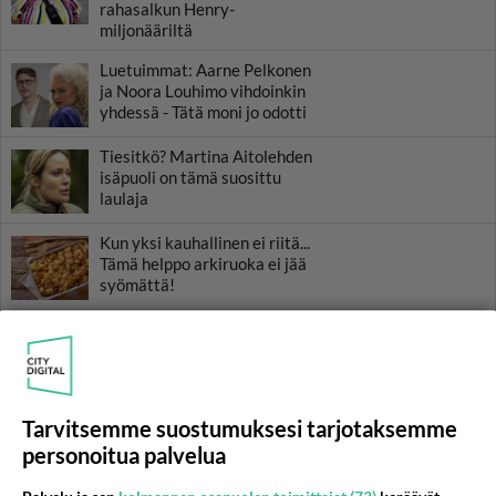
rahasalkun Henry-
miljonääriltä
Luetuimmat: Aarne Pelkonen
ja Noora Louhimo vihdoinkin
yhdessä - Tätä moni jo odotti
Tiesitkö? Martina Aitolehden
isäpuoli on tämä suosittu
laulaja
Kun yksi kauhallinen ei riitä...
Tämä helppo arkiruoka ei jää
syömättä!
Ikäviä uutisia Elämäni biisi -
suosikkisarjasta - Monelle tv-
katsojalle iso pettymys
Tarvitsemme suostumuksesi tarjotaksemme
personoitua palvelua