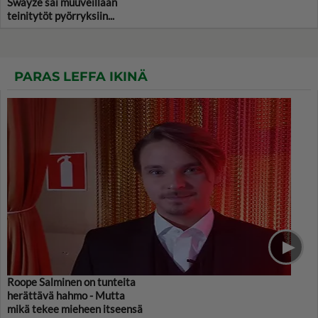
Swayze sai muuveillaan
teinitytöt pyörryksiin...
PARAS LEFFA IKINÄ
Roope Salminen on tunteita
herättävä hahmo - Mutta
mikä tekee mieheen itseensä