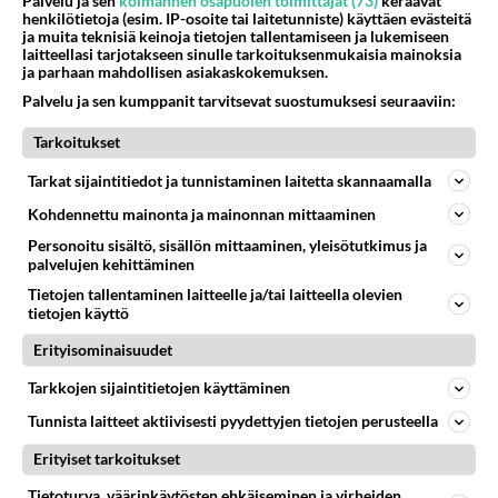
Palvelu ja sen
kolmannen osapuolen toimittajat (73)
keräävät
henkilötietoja (esim. IP-osoite tai laitetunniste) käyttäen evästeitä
ja muita teknisiä keinoja tietojen tallentamiseen ja lukemiseen
laitteellasi tarjotakseen sinulle tarkoituksenmukaisia mainoksia
ja parhaan mahdollisen asiakaskokemuksen.
Palvelu ja sen kumppanit tarvitsevat suostumuksesi seuraaviin:
Tarkoitukset
Tarkat sijaintitiedot ja tunnistaminen laitetta skannaamalla
Kohdennettu mainonta ja mainonnan mittaaminen
Personoitu sisältö, sisällön mittaaminen, yleisötutkimus ja
palvelujen kehittäminen
Tietojen tallentaminen laitteelle ja/tai laitteella olevien
RESEPTIT
tietojen käyttö
Coleslaw on Ameriikan
Erityisominaisuudet
tuliainen.
Tarkkojen sijaintitietojen käyttäminen
Tunnista laitteet aktiivisesti pyydettyjen tietojen perusteella
Daim-kakku on makea
pakkaus, joka vie
Erityiset tarkoitukset
suuremmaltakin
Tietoturva, väärinkäytösten ehkäiseminen ja virheiden
herkuttelijalta jalat alta.