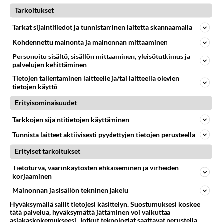
Tarkoitukset
Tarkat sijaintitiedot ja tunnistaminen laitetta skannaamalla
RESEPTIT
Kohdennettu mainonta ja mainonnan mittaaminen
Irish coffee on fariinisokerilla
Personoitu sisältö, sisällön mittaaminen, yleisötutkimus ja
palvelujen kehittäminen
ja viskillä maustettu kuuma
kahvijuoma.
Tietojen tallentaminen laitteelle ja/tai laitteella olevien
tietojen käyttö
Mansikkatäytekakku on
Erityisominaisuudet
täytekakkujen ykkönen.
Tarkkojen sijaintitietojen käyttäminen
Pataleipä on niin helppo, että
Tunnista laitteet aktiivisesti pyydettyjen tietojen perusteella
ihmettelet, mikset ole tätä
Erityiset tarkoitukset
aiemmin hoksannut tehdä!
Tietoturva, väärinkäytösten ehkäiseminen ja virheiden
Purjo-pekonipiiras sopii
korjaaminen
pikkuateriaksi tai iltapalaksi.
Mainonnan ja sisällön tekninen jakelu
Hyväksymällä sallit tietojesi käsittelyn. Suostumuksesi koskee
Maustekakku saa hauskan
tätä palvelua, hyväksymättä jättäminen voi vaikuttaa
uuden muodon, kun teet sen
asiakaskokemukseesi. Jotkut teknologiat saattavat perustella