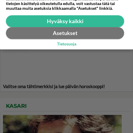
tietojen käsittelyä oikeutetulla edulla, voit vastustaa tätä tai
pitkulaiseen uunivuokaan.
muuttaa muita asetuksia klikkaamalla "Asetukset" linkkiä.
Hyväksy kaikki
HOROSKOOPPI
Asetukset
7.8.2026
Tietosuoja
Valitse oma tähtimerkkisi ja lue päivän horoskooppi!
KASARI