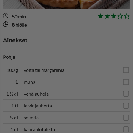
50 min
8 hlölle
Ainekset
Pohja
100 g
voita tai margariinia
1
muna
1 ½ dl
venäjauhoja
1 tl
leivinjauhetta
½ dl
sokeria
1 dl
kaurahiutaleita