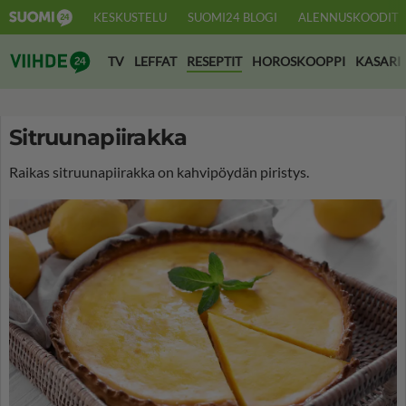
KESKUSTELU
SUOMI24 BLOGI
ALENNUSKOODIT
Suomi24 Viihde
TV
LEFFAT
RESEPTIT
HOROSKOOPPI
KASARI
Sitruunapiirakka
Raikas sitruunapiirakka on kahvipöydän piristys.