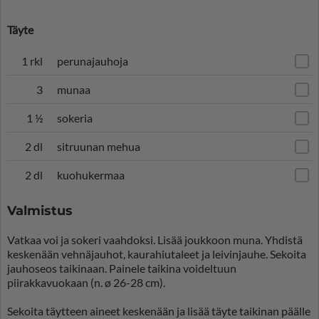
Täyte
1 rkl
perunajauhoja
3
munaa
1 ½
sokeria
2 dl
sitruunan mehua
2 dl
kuohukermaa
Valmistus
Vatkaa voi ja sokeri vaahdoksi. Lisää joukkoon muna. Yhdistä
keskenään vehnäjauhot, kaurahiutaleet ja leivinjauhe. Sekoita
jauhoseos taikinaan. Painele taikina voideltuun
piirakkavuokaan (n. ø 26-28 cm).
Sekoita täytteen aineet keskenään ja lisää täyte taikinan päälle