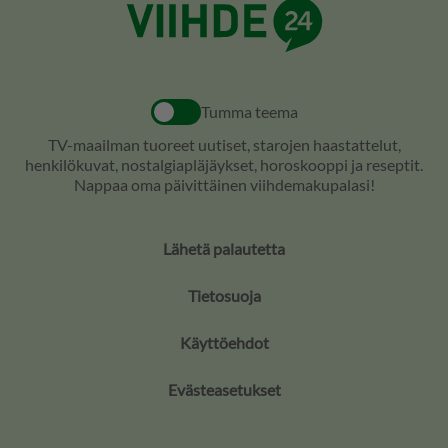
Tumma teema
TV-maailman tuoreet uutiset, starojen haastattelut,
henkilökuvat, nostalgiapläjäykset, horoskooppi ja reseptit.
Nappaa oma päivittäinen viihdemakupalasi!
Lähetä palautetta
Tietosuoja
Käyttöehdot
Evästeasetukset