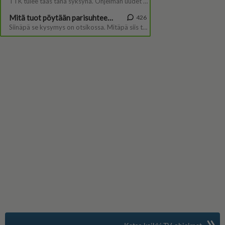
»
Suomen suosituin