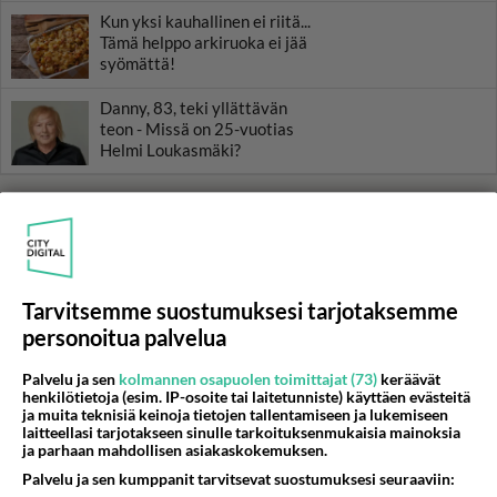
Kun yksi kauhallinen ei riitä...
Tämä helppo arkiruoka ei jää
syömättä!
Danny, 83, teki yllättävän
teon - Missä on 25-vuotias
Helmi Loukasmäki?
Tarvitsemme suostumuksesi tarjotaksemme
personoitua palvelua
Palvelu ja sen
kolmannen osapuolen toimittajat (73)
keräävät
henkilötietoja (esim. IP-osoite tai laitetunniste) käyttäen evästeitä
ja muita teknisiä keinoja tietojen tallentamiseen ja lukemiseen
laitteellasi tarjotakseen sinulle tarkoituksenmukaisia mainoksia
ja parhaan mahdollisen asiakaskokemuksen.
Palvelu ja sen kumppanit tarvitsevat suostumuksesi seuraaviin: