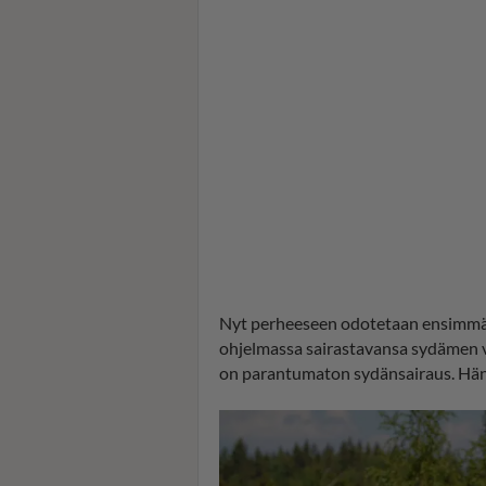
Nyt perheeseen odotetaan ensimmäist
ohjelmassa sairastavansa sydämen va
on parantumaton sydänsairaus. Hän