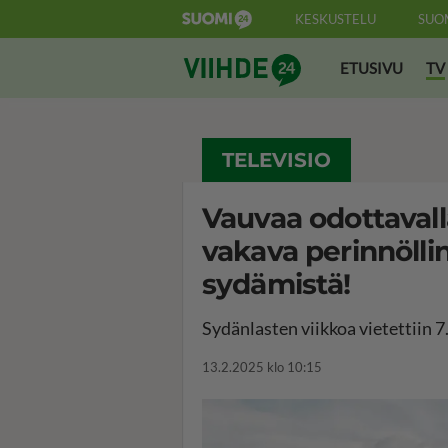
KESKUSTELU
SUO
Suomi24 Viihde
ETUSIVU
TV
TELEVISIO
Vauvaa odottavall
vakava perinnölli
sydämistä!
Sydänlasten viikkoa vietettiin 7
13.2.2025 klo 10:15