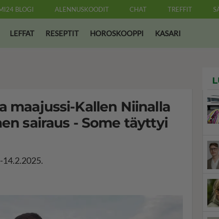
MI24 BLOGI
ALENNUSKOODIT
CHAT
TREFFIT
S
LEFFAT
RESEPTIT
HOROSKOOPPI
KASARI
L
a maajussi-Kallen Niinalla
nen sairaus - Some täyttyi
.-14.2.2025.