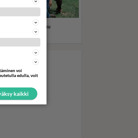
ititko? JR, Sue Ellen,
by, Pamela, Lucy vai joku
 - Kuka oli Dallas-
sikkisi?
ttäminen voi
utetulla edulla, voit
äksy kaikki