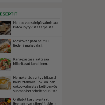
ESEPTIT
Helppo vuokaleipä valmistuu
kotoa löytyvistä tarpeista.
Moskovan pata hautuu
liedellä muhevaksi.
Kana-pastasalaatti saa
hiilaritasot kohdilleen.
Hernekeitto syntyy hitaasti
hauduttamalla. Toki on ihan
ookoo valmistaa keitto myös
suoraan hernekeittopurkista!
Grillatut kasvisvartaat
ihastuttavat ulkonäöllään ja