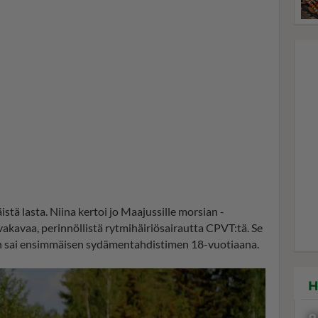
ä lasta. Niina kertoi jo Maajussille morsian -
kavaa, perinnöllistä rytmihäiriösairautta CPVT:tä. Se
 sai ensimmäisen sydämentahdistimen 18-vuotiaana.
H