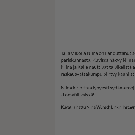
Tällä viikolla Niina on ilahduttanut
pariskunnasta. Kuvissa näkyy Niinan
Niina ja Kalle nauttivat talvikelistä
raskausvatsakumpu piirtyy kauniisti 
Niina kirjoittaa lyhyesti sydän-emo
-Lomafiiliksissä!
Kuvat lainattu Niina Wunsch Linkin Instagra