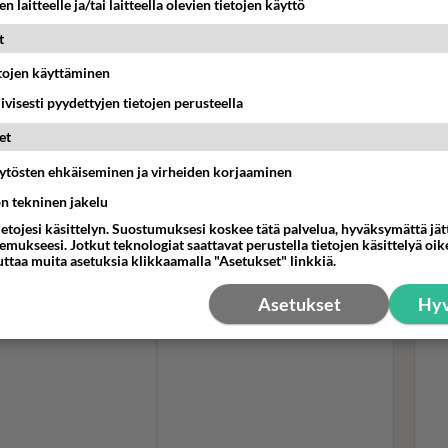
n laitteelle ja/tai laitteella olevien tietojen käyttö
t
raudestaan:
Fan
hän omaan lähes 14 vuoden sydänpolkuun ja on
etojen käyttäminen
Bob
lleen!
iivisesti pyydettyjen tietojen perusteella
muu
suo
an postaukseen.
et
äytösten ehkäiseminen ja virheiden korjaaminen
m-tililtä:
ön tekninen jakelu
ietojesi käsittelyn. Suostumuksesi koskee tätä palvelua, hyväksymättä jä
mukseesi. Jotkut teknologiat saattavat perustella tietojen käsittelyä oike
uttaa muita asetuksia klikkaamalla "Asetukset" linkkiä.
Asetukset
Hyv