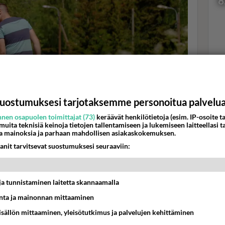
8
Val
hor
uostumuksesi tarjotaksemme personoitua palvelu
K
nen osapuolen toimittajat (73)
keräävät henkilötietoja (esim. IP-osoite ta
 muita teknisiä keinoja tietojen tallentamiseen ja lukemiseen laitteellasi t
a mainoksia ja parhaan mahdollisen asiakaskokemuksen.
sille morsian -kuvauksissa. Kuva: MTV3
anit tarvitsevat suostumuksesi seuraaviin:
2.2025. Niina on jakanut Instagram-tilillään kuvia ja
hyvää sydänlasten viikkoja ja kirjoittaa mm näin:
t ja tunnistaminen laitetta skannaamalla
tiede on kehittynyt huimasti sydänvikojen hoidon
ta ja mainonnan mittaaminen
öllisten rytmihäiriösairauksien tietoisuus on kasvanut.
sisällön mittaaminen, yleisötutkimus ja palvelujen kehittäminen
 piiriin ajoissa ja pystyy elämään onnellista,