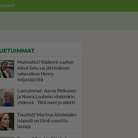
ÄÄNNÖT
UETUIMMAT
Muistatko? Kädestä suuhun
elävä Satu sai jättimäisen
rahasalkun Henry-
miljonääriltä
Luetuimmat: Aarne Pelkonen
ja Noora Louhimo vihdoinkin
yhdessä - Tätä moni jo odotti
Tiesitkö? Martina Aitolehden
isäpuoli on tämä suosittu
laulaja