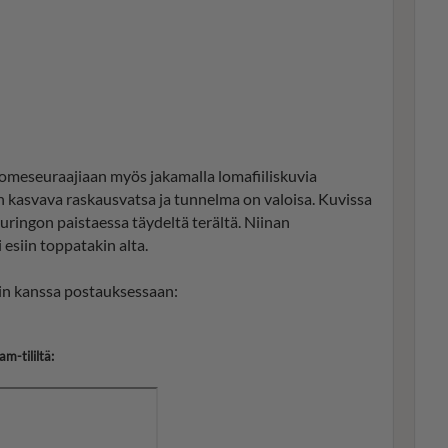
 someseuraajiaan myös jakamalla lomafiiliskuvia
 kasvava raskausvatsa ja tunnelma on valoisa. Kuvissa
 auringon paistaessa täydeltä terältä. Niinan
esiin toppatakin alta.
jin kanssa postauksessaan:
m-tililtä: