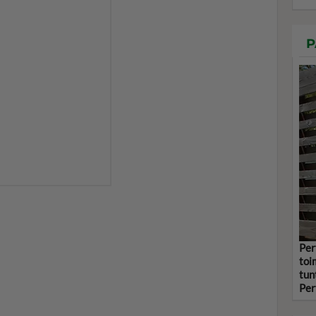
P
Per
toi
tun
Per