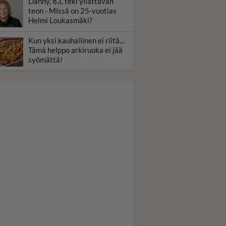
Danny, 83, teki yllättävän
teon - Missä on 25-vuotias
Helmi Loukasmäki?
Kun yksi kauhallinen ei riitä...
Tämä helppo arkiruoka ei jää
syömättä!