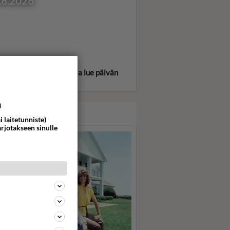
.8.2026
itse oma tähtimerkkisi ja lue päivän
oskooppi!
a
ASARI
i laitetunniste)
arjotakseen sinulle