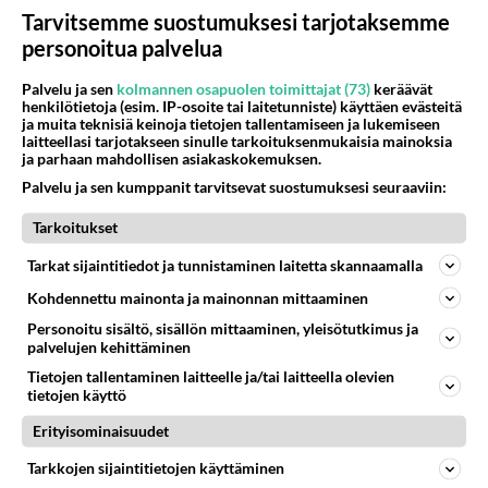
Tarvitsemme suostumuksesi tarjotaksemme
personoitua palvelua
Palvelu ja sen
kolmannen osapuolen toimittajat (73)
keräävät
LUETUIMMAT
henkilötietoja (esim. IP-osoite tai laitetunniste) käyttäen evästeitä
ja muita teknisiä keinoja tietojen tallentamiseen ja lukemiseen
laitteellasi tarjotakseen sinulle tarkoituksenmukaisia mainoksia
Muistatko? Kädestä suuhun
ja parhaan mahdollisen asiakaskokemuksen.
elävä Satu sai jättimäisen
Palvelu ja sen kumppanit tarvitsevat suostumuksesi seuraaviin:
rahasalkun Henry-
miljonääriltä
Tarkoitukset
Tiesitkö? Martina Aitolehden
Tarkat sijaintitiedot ja tunnistaminen laitetta skannaamalla
isäpuoli on tämä suosittu
laulaja
Kohdennettu mainonta ja mainonnan mittaaminen
Personoitu sisältö, sisällön mittaaminen, yleisötutkimus ja
Luetuimmat: Aarne Pelkonen
palvelujen kehittäminen
ja Noora Louhimo vihdoinkin
yhdessä - Tätä moni jo odotti
Tietojen tallentaminen laitteelle ja/tai laitteella olevien
tietojen käyttö
Danny, 83, teki yllättävän
Erityisominaisuudet
teon - Missä on 25-vuotias
Helmi Loukasmäki?
Tarkkojen sijaintitietojen käyttäminen