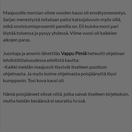
Maajussille morsian viime vuoden kausi oli ennätysmenestys.
Sarjan menestystä mitataan paitsi katsojaluvuin myös sillä,
mikä onnistumisprosentti pareilla on. Eli kuinka moni pari
löytää toisensa ja pysyy yhdessä. Viime vuosi oli kaikkien
aikojen paras.
Juontaja ja amorin lähettiläs
Vappu Pimiä
hehkutti ohjelman
lehdistötilaisuudessa edellistä kautta:
-Kaikki meidän maajussit löysivät itselleen puolison
ohjelmasta. Ja myös kolme ohjelmasta poisjäänyttä löysi
kumppanin. Tosi kova kausi oli.
Nämä poisjääneet olivat niitä, jotka saivat itselleen kirjeboksin,
mutta heidän kesäänsä ei seurattu tv:ssä.