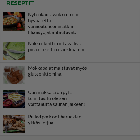
RESEPTIT
Nyhtökaurawokki on niin
hyvää, että
vannoutuneemmatkin
lihansyöjät antautuvat.
Nokkoskeitto on tavallista
pinaattikeittoa viekkaampi.
Mokkapalat maistuvat myös
gluteenittomina.
Uunimakkara on pyhä
toimitus. Ei ole sen
voittanutta saunan jälkeen!
Pulled pork on liharuokien
ykkösketjua.