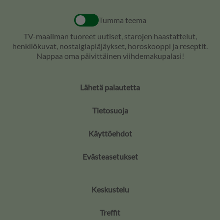
Tumma teema
TV-maailman tuoreet uutiset, starojen haastattelut,
henkilökuvat, nostalgiapläjäykset, horoskooppi ja reseptit.
Nappaa oma päivittäinen viihdemakupalasi!
Lähetä palautetta
Tietosuoja
Käyttöehdot
Evästeasetukset
Keskustelu
Treffit