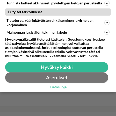
Tunnista laitteet aktiivisesti pyydettyjen tietojen perusteella
TTK-voittaja Johannes
Holopainen paljasti iloisen
Erityiset tarkoitukset
uutisen - Tätä moni ehti jo
odottaa
Tietoturva, väärinkäytösten ehkäiseminen ja virheiden
korjaaminen
Mainonnan ja sisällön tekninen jakelu
Hyväksymällä sallit tietojesi käsittelyn. Suostumuksesi koskee
tätä palvelua, hyväksymättä jättäminen voi vaikuttaa
asiakaskokemukseesi. Jotkut teknologiat saattavat perustella
tietojen käsittelyä oikeutetulla edulla, voit vastustaa tätä tai
muuttaa muita asetuksia klikkaamalla "Asetukset" linkkiä.
Hyväksy kaikki
Asetukset
Tietosuoja