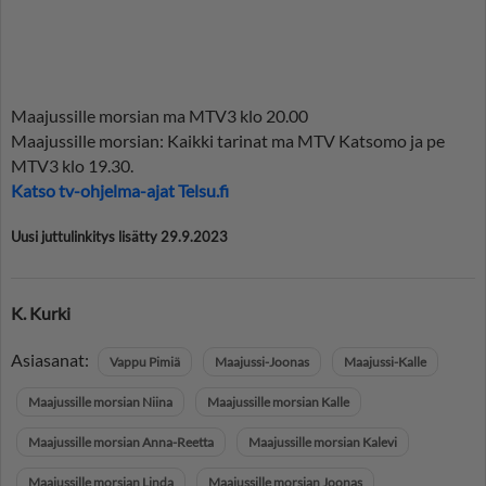
Maajussille morsian ma MTV3 klo 20.00
Maajussille morsian: Kaikki tarinat ma MTV Katsomo ja pe
MTV3 klo 19.30.
Katso tv-ohjelma-ajat Telsu.fi
Uusi juttulinkitys lisätty 29.9.2023
K. Kurki
Asiasanat:
Vappu Pimiä
Maajussi-Joonas
Maajussi-Kalle
Maajussille morsian Niina
Maajussille morsian Kalle
Maajussille morsian Anna-Reetta
Maajussille morsian Kalevi
Maajussille morsian Linda
Maajussille morsian Joonas