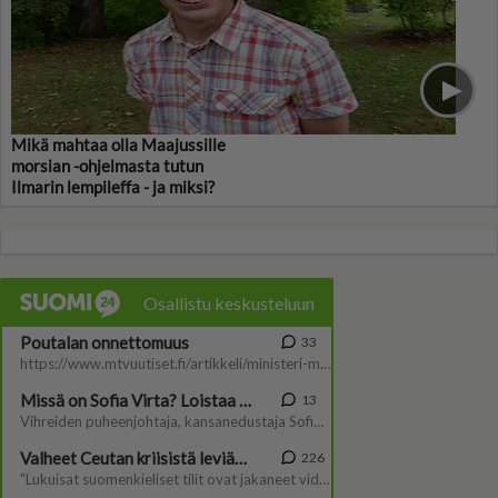
Mikä mahtaa olla Maajussille
morsian -ohjelmasta tutun
Ilmarin lempileffa - ja miksi?