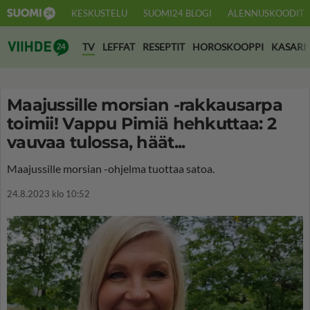
KESKUSTELU
SUOMI24 BLOGI
ALENNUSKOODIT
Suomi24 Viihde
TV
LEFFAT
RESEPTIT
HOROSKOOPPI
KASARI
Maajussille morsian -rakkausarpa
toimii! Vappu Pimiä hehkuttaa: 2
vauvaa tulossa, häät...
Maajussille morsian -ohjelma tuottaa satoa.
24.8.2023 klo 10:52