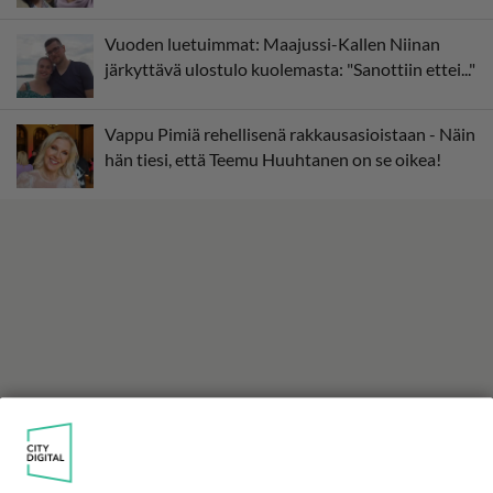
Vuoden luetuimmat: Maajussi-Kallen Niinan
järkyttävä ulostulo kuolemasta: "Sanottiin ettei..."
Vappu Pimiä rehellisenä rakkausasioistaan - Näin
hän tiesi, että Teemu Huuhtanen on se oikea!