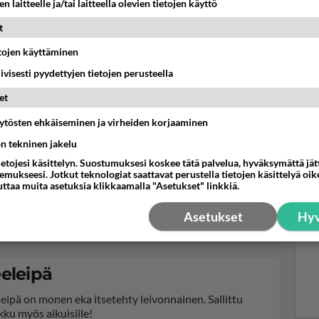
n laitteelle ja/tai laitteella olevien tietojen käyttö
t
Mui
Mak
etojen käyttäminen
kun
iivisesti pyydettyjen tietojen perusteella
ylä
et
äytösten ehkäiseminen ja virheiden korjaaminen
ön tekninen jakelu
ietojesi käsittelyn. Suostumuksesi koskee tätä palvelua, hyväksymättä jä
uokaleipä
mukseesi. Jotkut teknologiat saattavat perustella tietojen käsittelyä oike
uttaa muita asetuksia klikkaamalla "Asetukset" linkkiä.
ppo vuokaleipä valmistuu kotoa löytyvistä tarpeista.
tä ohra-, ruis- tai sämpyläjauhoja sekä hiutaleita tai
Asetukset
Hyv
itä.
eleipä
leipä on monen eka itsetehty leivonnainen. Sallittu
kku myös aikuisille!