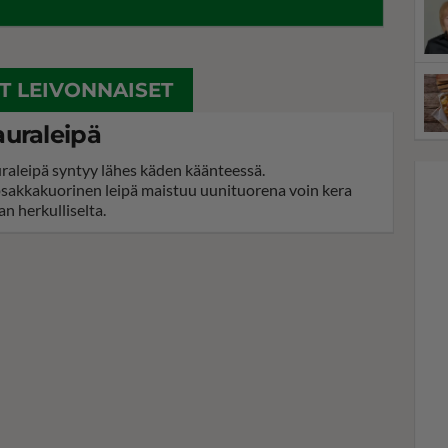
ET LEIVONNAISET
uraleipä
raleipä syntyy lähes käden käänteessä.
sakkakuorinen leipä maistuu uunituorena voin kera
an herkulliselta.