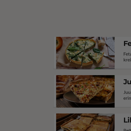
Fe
Fet
kre
Ju
Juu
eri
Li
Pel