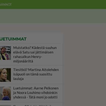
ÄÄNNÖT
UETUIMMAT
Muistatko? Kädestä suuhun
elävä Satu sai jättimäisen
rahasalkun Henry-
miljonääriltä
Tiesitkö? Martina Aitolehden
isäpuoli on tämä suosittu
laulaja
Luetuimmat: Aarne Pelkonen
ja Noora Louhimo vihdoinkin
yhdessä - Tätä moni jo odotti