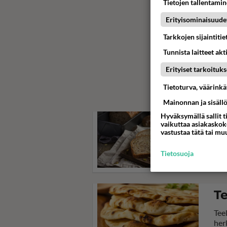
Tietojen tallentamine
Erityisominaisuude
Tarkkojen sijaintiti
Tunnista laitteet akt
Erityiset tarkoituks
Tietoturva, väärink
Mainonnan ja sisäll
Hyväksymällä sallit t
V
vaikuttaa asiakaskoke
vastustaa tätä tai mu
Hel
Käy
Tietosuoja
lese
Te
Tee
her