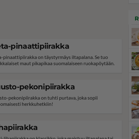
R
ta-pinaattipiirakka
a-pinaattipiirakka on täystyrmäys iltapalana. Se tuo
ikkalaiset maut pikapikaa suomalaiseen ruokapöytään.
usto-pekonipiirakka
sto-pekonipiirakka on tuhti purtava, joka sopii
nomaisesti herkkuhetkiin!
hapiirakka
ti-lihapiirakka on klassikko, joka maistuu iltapalana tai