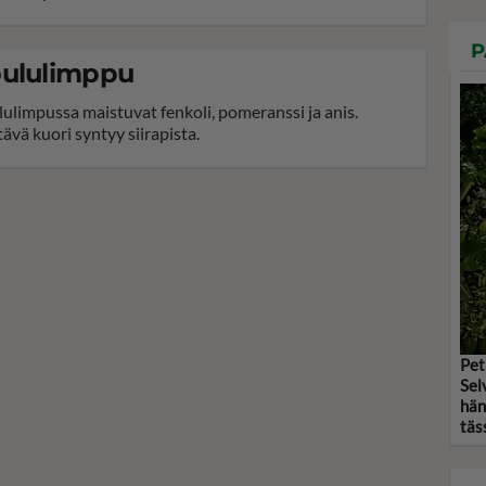
P
oululimppu
lulimpussa maistuvat fenkoli, pomeranssi ja anis.
tävä kuori syntyy siirapista.
Pet
Sel
hän
täs