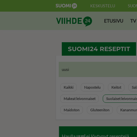
KESKUSTELU
SUO
Suomi24 Viihde
ETUSIVU
TV
SUOMI24 RESEPTIT
Kaikki
Napostelu
Keitot
Sal
Makeat leivonnaiset
Suolaiset leivonnai
Maidoton
Gluteeniton
Kananmun
Haulla
uusi
ei löytynyt reseptejä.