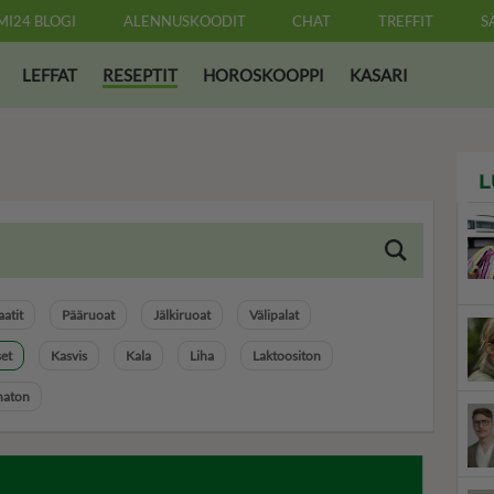
MI24 BLOGI
ALENNUSKOODIT
CHAT
TREFFIT
S
LEFFAT
RESEPTIT
HOROSKOOPPI
KASARI
L
aatit
Pääruoat
Jälkiruoat
Välipalat
set
Kasvis
Kala
Liha
Laktoositon
aton