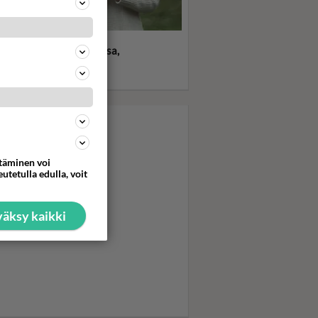
statko? Dempsey ja
epeace - Sähköä ilmassa,
 letkeä jenkki tapasi
luokkaisen britin
ttäminen voi
utetulla edulla, voit
äksy kaikki