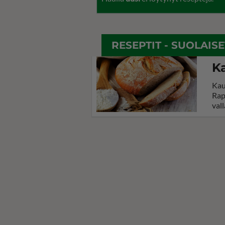
RESEPTIT - SUOLAIS
Ka
Kau
Rap
vall