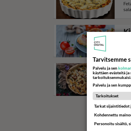
Fet
sal
Ki
Kink
myös
Tarvitsemme s
Palvelu ja sen
kolman
Si
käyttäen evästeitä ja
tarkoituksenmukaisi
Sie
Palvelu ja sen kumpp
eiv
Tarkoitukset
Tarkat sijaintitiedo
Kohdennettu mainon
Personoitu sisältö, 