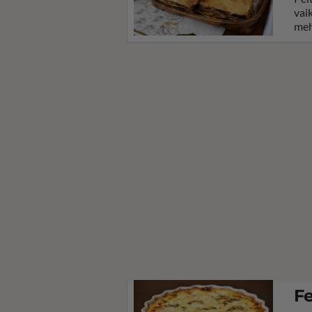
vai
meh
Fe