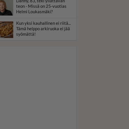
Danny, 83, teki yllättävän
teon - Missä on 25-vuotias
Helmi Loukasmäki?
Kun yksi kauhallinen ei riitä...
Tämä helppo arkiruoka ei jää
syömättä!