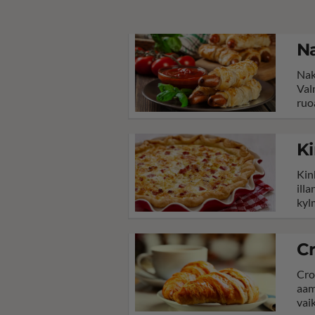
Na
Nak
Val
ruo
Ki
Kin
ill
kyl
Cr
Cro
aam
vai