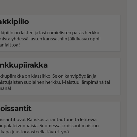
kkipiilo
kipiilo on lasten ja lastenmielisten paras herkku.
mista yhdessä lasten kanssa, niin jälkikasvu oppii
anlaittoa!
nkkupiirakka
kkupiirakka on klassikko. Se on kahvipöydän ja
anistujaisten suolainen herkku. Maistuu lämpimänä tai
mänä!
oissantit
issantit ovat Ranskasta rantautuneita lehteviä
upalaleivonnaisia. Suomessa croissant maistuu
kkapa juustoraasteella täytettynä.