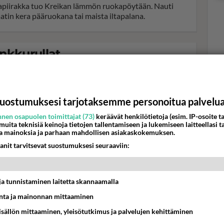
apiirakka tuo Kreikan lämmön ruokapöytään. Nauti
aatin kera pääruokana tai maista iltapalana.
nkkurullat
Val
kurullat vievät juhlavierailta jalat alta, maistuvat
hor
 pienille juhlijoille.
uostumuksesi tarjotaksemme personoitua palvelu
K
nen osapuolen toimittajat (73)
keräävät henkilötietoja (esim. IP-osoite ta
enipiirakka
 muita teknisiä keinoja tietojen tallentamiseen ja lukemiseen laitteellasi t
a mainoksia ja parhaan mahdollisen asiakaskokemuksen.
nipiirakka kokoaa syksyn sienisadon. Jos metsäsienet
anit tarvitsevat suostumuksesi seuraaviin:
ät ole käsillä, piirakka onnistuu hyvin herkkusienistä.
t ja tunnistaminen laitetta skannaamalla
ta ja mainonnan mittaaminen
sisällön mittaaminen, yleisötutkimus ja palvelujen kehittäminen