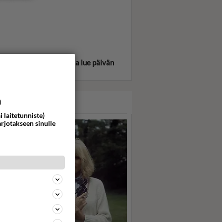
itse oma tähtimerkkisi ja lue päivän
oskooppi!
a
ASARI
i laitetunniste)
arjotakseen sinulle