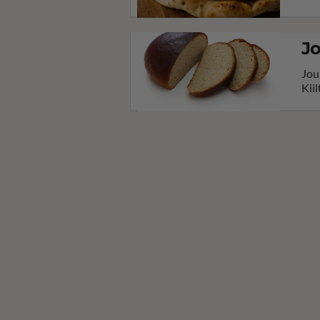
J
Jou
Kiil