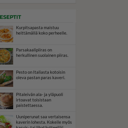
ESEPTIT
Kurpitsapasta maistuu
heittämällä koko perheelle.
Parsakaalipiiras on
herkullinen suolainen piiras.
Pesto on Italiasta kotoisin
oleva pastan paras kaveri.
Pitaleivän ala- ja yläpuoli
irtoavat toisistaan
paistettaessa.
Uuniperunat saa vertaisensa
kaverin lohesta. Kokeile myös
kasvis- tai lihatäytteellä!