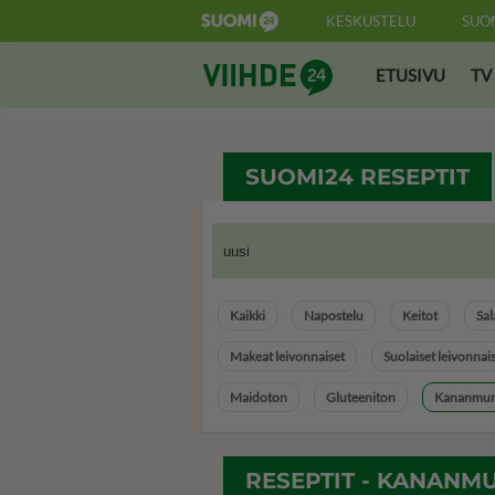
KESKUSTELU
SUO
Suomi24 Viihde
ETUSIVU
TV
SUOMI24 RESEPTIT
Kaikki
Napostelu
Keitot
Sal
Makeat leivonnaiset
Suolaiset leivonnai
Maidoton
Gluteeniton
Kananmun
RESEPTIT - KANANM