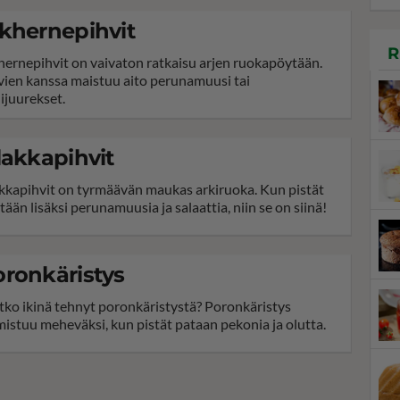
khernepihvit
R
hernepihvit on vaivaton ratkaisu arjen ruokapöytään.
vien kanssa maistuu aito perunamuusi tai
ijuurekset.
lakkapihvit
akkapihvit on tyrmäävän maukas arkiruoka. Kun pistät
tään lisäksi perunamuusia ja salaattia, niin se on siinä!
ronkäristys
tko ikinä tehnyt poronkäristystä? Poronkäristys
mistuu meheväksi, kun pistät pataan pekonia ja olutta.