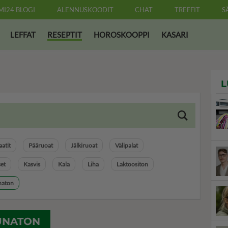
MI24 BLOGI
ALENNUSKOODIT
CHAT
TREFFIT
S
LEFFAT
RESEPTIT
HOROSKOOPPI
KASARI
L
aatit
Pääruoat
Jälkiruoat
Välipalat
set
Kasvis
Kala
Liha
Laktoositon
aton
UNATON