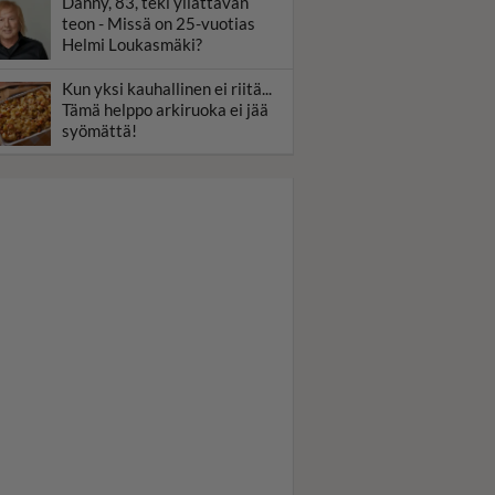
Danny, 83, teki yllättävän
teon - Missä on 25-vuotias
Helmi Loukasmäki?
Kun yksi kauhallinen ei riitä...
Tämä helppo arkiruoka ei jää
syömättä!