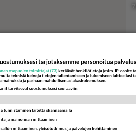
7
Val
hor
uostumuksesi tarjotaksemme personoitua palvelu
nen osapuolen toimittajat (73)
keräävät henkilötietoja (esim. IP-osoite ta
K
 muita teknisiä keinoja tietojen tallentamiseen ja lukemiseen laitteellasi t
a mainoksia ja parhaan mahdollisen asiakaskokemuksen.
anit tarvitsevat suostumuksesi seuraaviin:
t ja tunnistaminen laitetta skannaamalla
ta ja mainonnan mittaaminen
sisällön mittaaminen, yleisötutkimus ja palvelujen kehittäminen