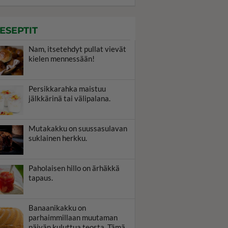
ESEPTIT
Nam, itsetehdyt pullat vievät
kielen mennessään!
Persikkarahka maistuu
jälkkärinä tai välipalana.
Mutakakku on suussasulavan
suklainen herkku.
Paholaisen hillo on ärhäkkä
tapaus.
Banaanikakku on
parhaimmillaan muutaman
päivän kuluttua teosta. Tämä