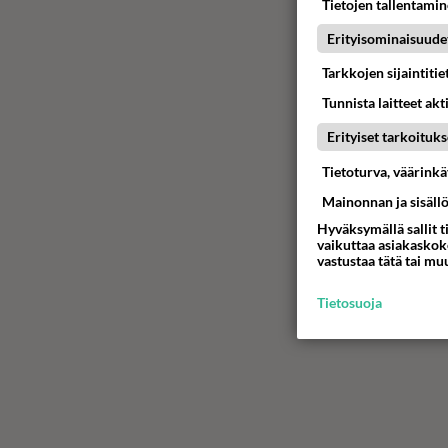
Tietojen tallentamine
Erityisominaisuude
Tarkkojen sijaintiti
Tunnista laitteet akt
Erityiset tarkoituks
Tietoturva, väärink
Mainonnan ja sisäll
Hyväksymällä sallit t
vaikuttaa asiakaskoke
vastustaa tätä tai mu
Tietosuoja