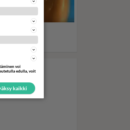
s, boys, boys... Sabrina
psahteli
kubikineissään - Uima-
askohtaus kiihdytti ja
hdytti
ttäminen voi
utetulla edulla, voit
äksy kaikki