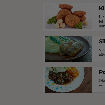
Ki
Kik
Pih
uun
Si
Sil
pöy
Po
Ole
val