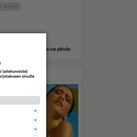
.8.2026
itse oma tähtimerkkisi ja lue päivän
oskooppi!
a
i laitetunniste)
ASARI
arjotakseen sinulle