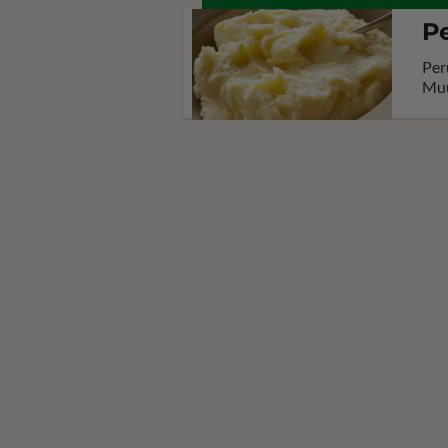
P
Per
Muu