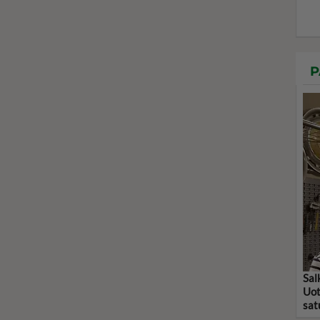
P
Sal
Uot
sat