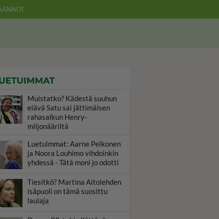
ÄÄNNÖT
UETUIMMAT
Muistatko? Kädestä suuhun
elävä Satu sai jättimäisen
rahasalkun Henry-
miljonääriltä
Luetuimmat: Aarne Pelkonen
ja Noora Louhimo vihdoinkin
yhdessä - Tätä moni jo odotti
Tiesitkö? Martina Aitolehden
isäpuoli on tämä suosittu
laulaja