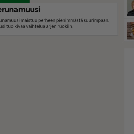
erunamuusi
unamuusi maistuu perheen pienimmästä suurimpaan.
si tuo kivaa vaihtelua arjen ruokiin!