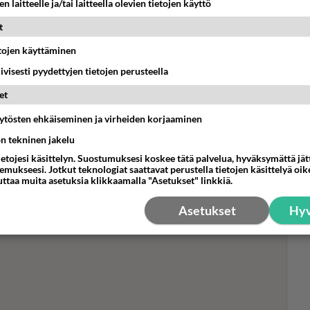
n laitteelle ja/tai laitteella olevien tietojen käyttö
t
etojen käyttäminen
Boy
iivisesti pyydettyjen tietojen perusteella
pom
pik
et
all
vii
äytösten ehkäiseminen ja virheiden korjaaminen
ön tekninen jakelu
ietojesi käsittelyn. Suostumuksesi koskee tätä palvelua, hyväksymättä jä
mukseesi. Jotkut teknologiat saattavat perustella tietojen käsittelyä oike
uttaa muita asetuksia klikkaamalla "Asetukset" linkkiä.
Asetukset
Hyv