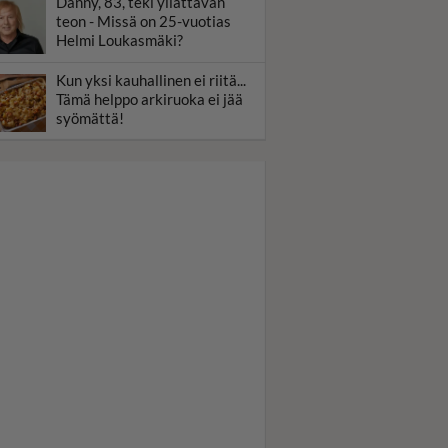
Danny, 83, teki yllättävän
teon - Missä on 25-vuotias
Helmi Loukasmäki?
Kun yksi kauhallinen ei riitä...
Tämä helppo arkiruoka ei jää
syömättä!