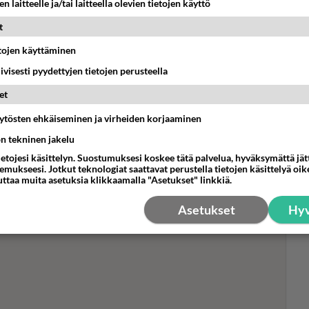
n laitteelle ja/tai laitteella olevien tietojen käyttö
t
Mui
etojen käyttäminen
Mak
iivisesti pyydettyjen tietojen perusteella
kun
ylä
et
äytösten ehkäiseminen ja virheiden korjaaminen
ön tekninen jakelu
ietojesi käsittelyn. Suostumuksesi koskee tätä palvelua, hyväksymättä jä
mukseesi. Jotkut teknologiat saattavat perustella tietojen käsittelyä oike
uttaa muita asetuksia klikkaamalla "Asetukset" linkkiä.
Asetukset
Hyv