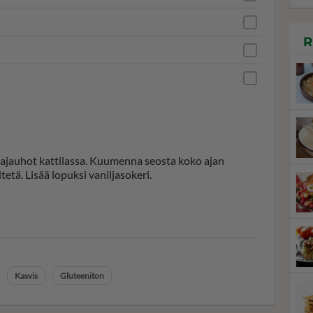
R
najauhot kattilassa. Kuumenna seosta koko ajan
tetä. Lisää lopuksi vaniljasokeri.
Kasvis
Gluteeniton