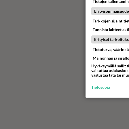
Tietojen tallentamine
Erityisominaisuude
Tarkkojen sijaintiti
Tunnista laitteet akt
Erityiset tarkoituks
Tietoturva, väärink
Mainonnan ja sisäll
Hyväksymällä sallit t
vaikuttaa asiakaskoke
vastustaa tätä tai mu
Tietosuoja