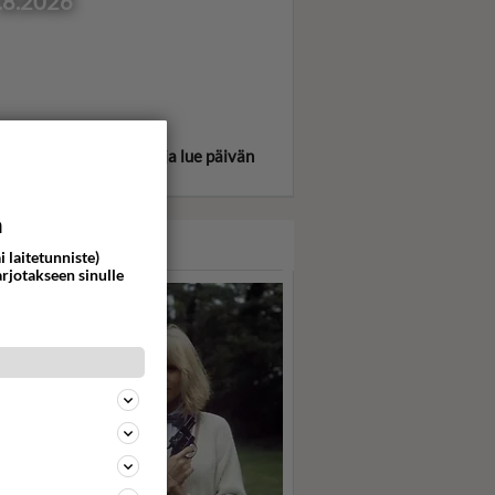
.8.2026
itse oma tähtimerkkisi ja lue päivän
oskooppi!
a
ASARI
i laitetunniste)
arjotakseen sinulle