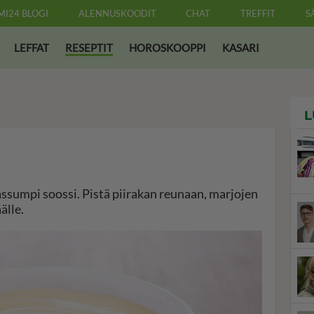
MI24 BLOGI
ALENNUSKOODIT
CHAT
TREFFIT
S
LEFFAT
RESEPTIT
HOROSKOOPPI
KASARI
L
hassumpi soossi. Pistä piirakan reunaan, marjojen
älle.