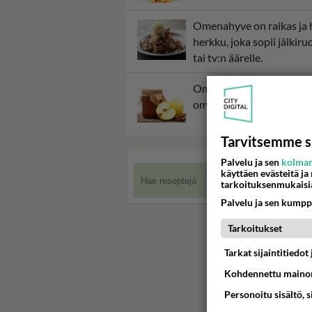
Omenahyve on raikas ja 
herkku, joka sopii jälkiru
tai tv:n äärelle.
Omenahillo kokoaa syks
omenasadon.
Tarvitsemme s
Palvelu ja sen
kolman
käyttäen evästeitä ja
tarkoituksenmukaisi
Palvelu ja sen kumpp
Tarkoitukset
Tarkat sijaintitiedo
Kohdennettu mainon
Personoitu sisältö, 