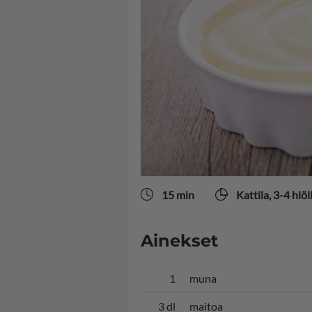
15 min
Kattila, 3-4 hlöl
Ainekset
1
muna
3 dl
maitoa