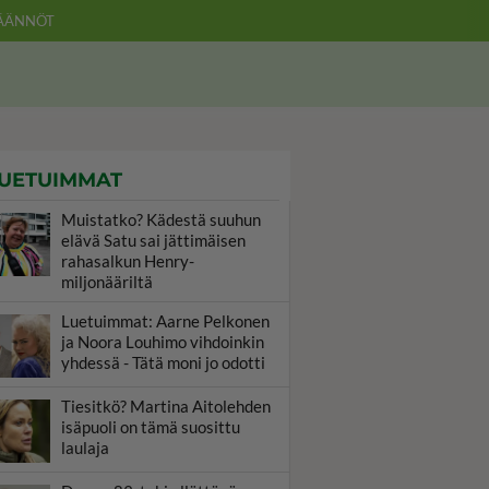
ÄÄNNÖT
UETUIMMAT
Muistatko? Kädestä suuhun
elävä Satu sai jättimäisen
rahasalkun Henry-
miljonääriltä
Luetuimmat: Aarne Pelkonen
ja Noora Louhimo vihdoinkin
yhdessä - Tätä moni jo odotti
Tiesitkö? Martina Aitolehden
isäpuoli on tämä suosittu
laulaja