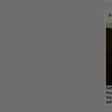
P
Sal
kis
Vou
leff