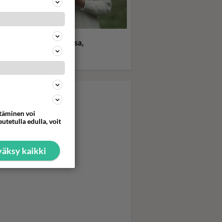
statko? Dempsey ja
epeace - Sähköä ilmassa,
 letkeä jenkki tapasi
luokkaisen britin
ttäminen voi
utetulla edulla, voit
äksy kaikki