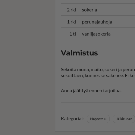
2 rkl
sokeria
1 rkl
perunajauhoja
1 tl
vaniljasokeria
Valmistus
Sekoita muna, maito, sokeri ja peru
sekoittaen, kunnes se sakenee. Ei kei
Anna jäähtyä ennen tarjoilua.
Kategoriat:
Napostelu
Jälkiruoat