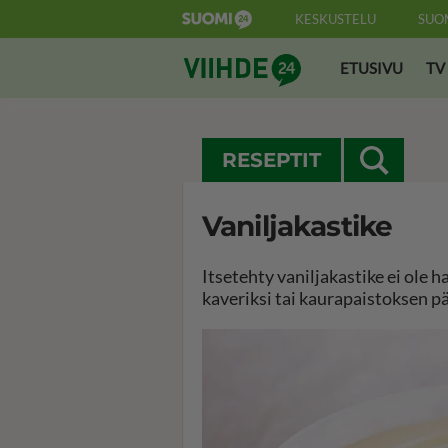
KESKUSTELU
SUO
Suomi24 Viihde
ETUSIVU
TV
RESEPTIT
Vaniljakastike
Itsetehty vaniljakastike ei ole 
kaveriksi tai kaurapaistoksen pä