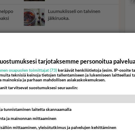
7
helppo
Luumukiisseli on talvinen
oaksi
jälkiruoka.
yn
Punaviinipohjainen sangria saa
Val
raikkautta hedelmistä ja
hor
marjoista.
uostumuksesi tarjotaksemme personoitua palvelu
K
nen osapuolen toimittajat (73)
keräävät henkilötietoja (esim. IP-osoite ta
 muita teknisiä keinoja tietojen tallentamiseen ja lukemiseen laitteellasi t
a mainoksia ja parhaan mahdollisen asiakaskokemuksen.
anit tarvitsevat suostumuksesi seuraaviin:
t ja tunnistaminen laitetta skannaamalla
ta ja mainonnan mittaaminen
sisällön mittaaminen, yleisötutkimus ja palvelujen kehittäminen