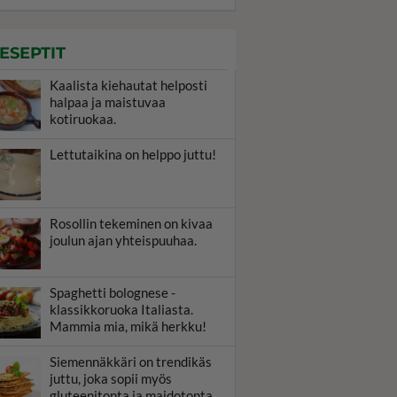
ESEPTIT
Kaalista kiehautat helposti
halpaa ja maistuvaa
kotiruokaa.
Lettutaikina on helppo juttu!
Rosollin tekeminen on kivaa
joulun ajan yhteispuuhaa.
Spaghetti bolognese -
klassikkoruoka Italiasta.
Mammia mia, mikä herkku!
Siemennäkkäri on trendikäs
juttu, joka sopii myös
gluteenitonta ja maidotonta