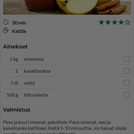
30 min
Kattila
Ainekset
1 kg
omenoita
2
kanelitankoa
1 dl
vettä
500 g
hillosokeria
Valmistus
Pese ja kuori omenat, paloittele. Pane omenat, vesi ja
kanelitanko kattilaan. Keitä 5-10 minuuttia. Jos haluat sileää
sosetta, soseuta sauvasekoittimella.