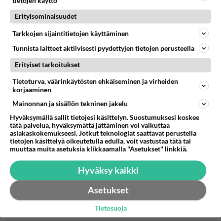
tietojen käyttö
Kantarellikastike on
Erityisominaisuudet
loppukesän upea
sesonkiherkku, jonka teet
Tarkkojen sijaintitietojen käyttäminen
myös pakastesienistä.
Tunnista laitteet aktiivisesti pyydettyjen tietojen perusteella
Moussaka tuo kreikkalaiset,
Erityiset tarkoitukset
vahvat maut suomalaiseen
ruokapöytään.
Tietoturva, väärinkäytösten ehkäiseminen ja virheiden
korjaaminen
Mainonnan ja sisällön tekninen jakelu
Hyväksymällä sallit tietojesi käsittelyn. Suostumuksesi koskee
HOROSKOOPPI
tätä palvelua, hyväksymättä jättäminen voi vaikuttaa
asiakaskokemukseesi. Jotkut teknologiat saattavat perustella
10.8.2026
tietojen käsittelyä oikeutetulla edulla, voit vastustaa tätä tai
muuttaa muita asetuksia klikkaamalla "Asetukset" linkkiä.
Hyväksy kaikki
Asetukset
Tietosuoja
Valitse oma tähtimerkkisi ja lue päivän horoskooppi!