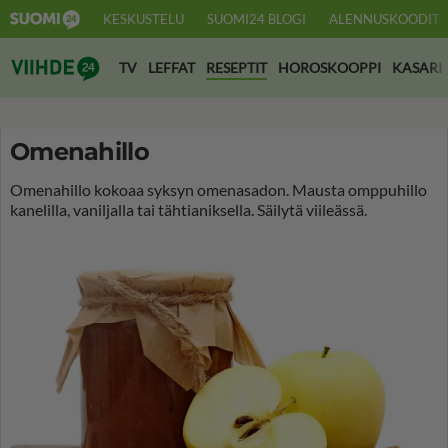
KESKUSTELU
SUOMI24 BLOGI
ALENNUSKOODIT
Suomi24 Viihde
TV
LEFFAT
RESEPTIT
HOROSKOOPPI
KASARI
Omenahillo
Omenahillo kokoaa syksyn omenasadon. Mausta omppuhillo
kanelilla, vaniljalla tai tähtianiksella. Säilytä viileässä.