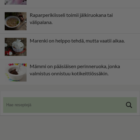
Raparperikiisseli toimii jälkiruokana tai
välipalana.
Marenki on helppo tehdä, mutta vaatii aikaa.
Mämmi on pääsiäisen perinneruoka, jonka
valmistus onnistuu kotikeittiössäkin.