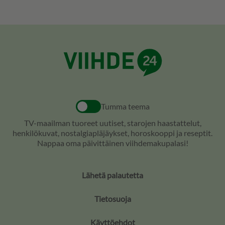
Tumma teema
TV-maailman tuoreet uutiset, starojen haastattelut,
henkilökuvat, nostalgiapläjäykset, horoskooppi ja reseptit.
Nappaa oma päivittäinen viihdemakupalasi!
Lähetä palautetta
Tietosuoja
Käyttöehdot