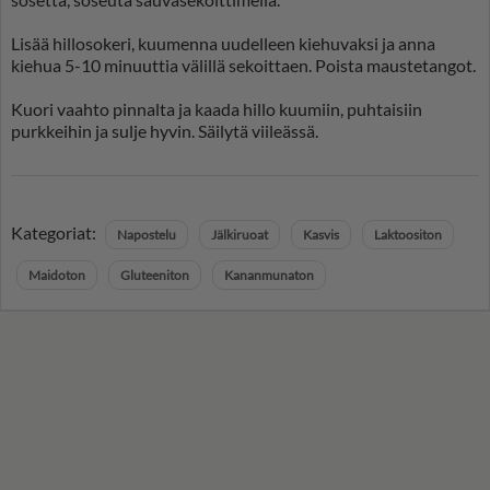
Lisää hillosokeri, kuumenna uudelleen kiehuvaksi ja anna
kiehua 5-10 minuuttia välillä sekoittaen. Poista maustetangot.
Kuori vaahto pinnalta ja kaada hillo kuumiin, puhtaisiin
purkkeihin ja sulje hyvin. Säilytä viileässä.
Kategoriat:
Napostelu
Jälkiruoat
Kasvis
Laktoositon
Maidoton
Gluteeniton
Kananmunaton