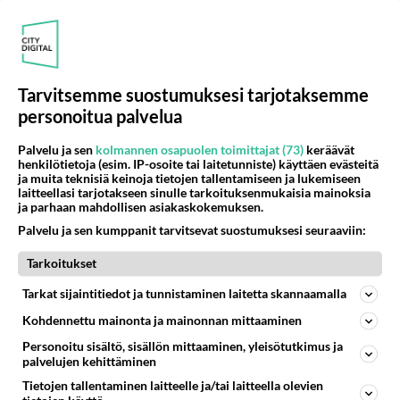
Tarvitsemme suostumuksesi tarjotaksemme
personoitua palvelua
Palvelu ja sen
kolmannen osapuolen toimittajat (73)
keräävät
henkilötietoja (esim. IP-osoite tai laitetunniste) käyttäen evästeitä
RESEPTIT
ja muita teknisiä keinoja tietojen tallentamiseen ja lukemiseen
laitteellasi tarjotakseen sinulle tarkoituksenmukaisia mainoksia
ja parhaan mahdollisen asiakaskokemuksen.
Porkkanasämpylät
ilahduttavat väli- ja
Palvelu ja sen kumppanit tarvitsevat suostumuksesi seuraaviin:
iltapalana.
Tarkoitukset
Nuudelisalaatti tuo itämaisen
Tarkat sijaintitiedot ja tunnistaminen laitetta skannaamalla
tuulahduksen keittiöön.
Kohdennettu mainonta ja mainonnan mittaaminen
Personoitu sisältö, sisällön mittaaminen, yleisötutkimus ja
Piimäkakku - muistoja
palvelujen kehittäminen
mummolasta!
Tietojen tallentaminen laitteelle ja/tai laitteella olevien