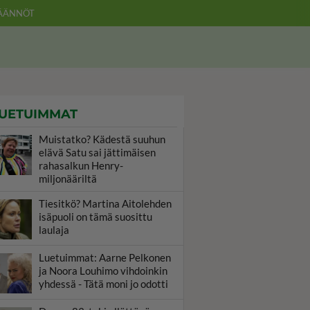
ÄÄNNÖT
UETUIMMAT
Muistatko? Kädestä suuhun
elävä Satu sai jättimäisen
rahasalkun Henry-
miljonääriltä
Tiesitkö? Martina Aitolehden
isäpuoli on tämä suosittu
laulaja
Luetuimmat: Aarne Pelkonen
ja Noora Louhimo vihdoinkin
yhdessä - Tätä moni jo odotti