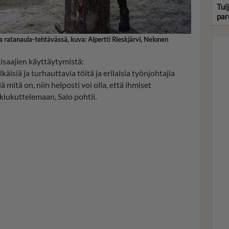
Tui
par
sa ratanaula-tehtävässä, kuva: Alpertti Rieskjärvi, Nelonen
isaajien käyttäytymistä:
äisiä ja turhauttavia töitä ja erilaisia työnjohtajia
 mitä on, niin helposti voi olla, että ihmiset
kiukuttelemaan, Salo pohtii.