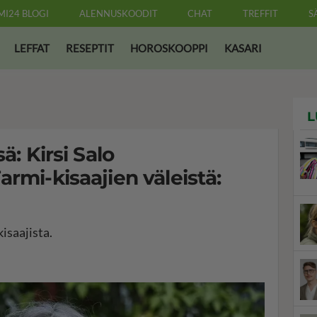
MI24 BLOGI
ALENNUSKOODIT
CHAT
TREFFIT
S
LEFFAT
RESEPTIT
HOROSKOOPPI
KASARI
L
ä: Kirsi Salo
rmi-kisaajien väleistä:
isaajista.