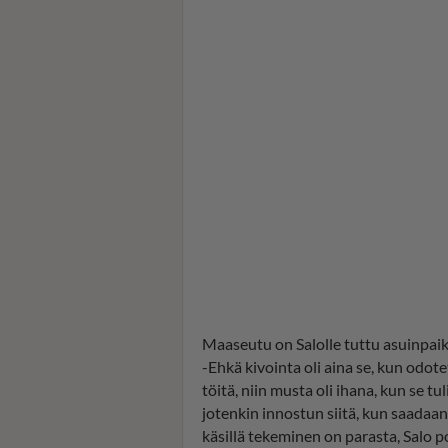
Maaseutu on Salolle tuttu asuinpaikk
-Ehkä kivointa oli aina se, kun odot
töitä, niin musta oli ihana, kun se tul
jotenkin innostun siitä, kun saadaan
käsillä tekeminen on parasta, Salo 