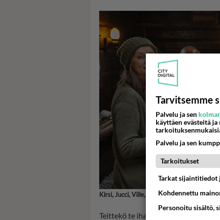
Tarvitsemme s
Palvelu ja sen
kolman
käyttäen evästeitä ja
tarkoituksenmukaisi
Palvelu ja sen kumpp
Tarkoitukset
Tarkat sijaintitiedo
Kohdennettu mainon
Kirsi, Jucci, Ville, Tidjân, Janica ja Noriko
Personoitu sisältö, 
Teittekö te ihan oikeasti ne työt, mi