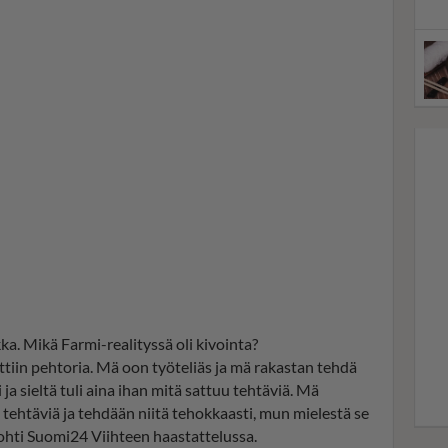
a. Mikä Farmi-realityssä oli kivointa?
ettiin pehtoria. Mä oon työteliäs ja mä rakastan tehdä
i ja sieltä tuli aina ihan mitä sattuu tehtäviä. Mä
 tehtäviä ja tehdään niitä tehokkaasti, mun mielestä se
pohti Suomi24 Viihteen haastattelussa.