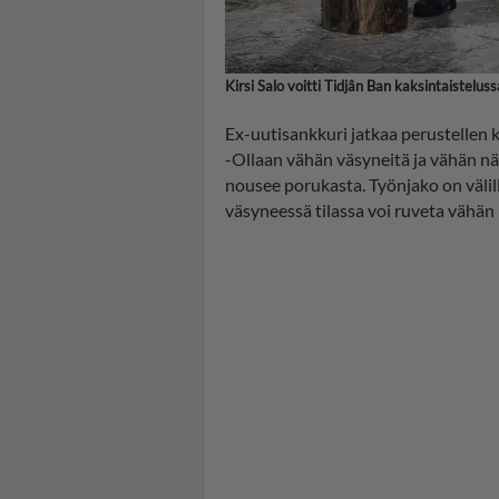
Kirsi Salo voitti Tidjân Ban kaksintaistelus
Ex-uutisankkuri jatkaa perustellen k
-Ollaan vähän väsyneitä ja vähän nälk
nousee porukasta. Työnjako on välillä
väsyneessä tilassa voi ruveta vähän 