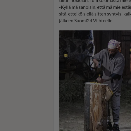
tikun nokkaan. Tulitko omasta miele
-Kyllä mä sanoisin, että mä mielestä
sitä, etteikö siellä sitten syntyisi 
jälkeen Suomi24 Viihteelle.