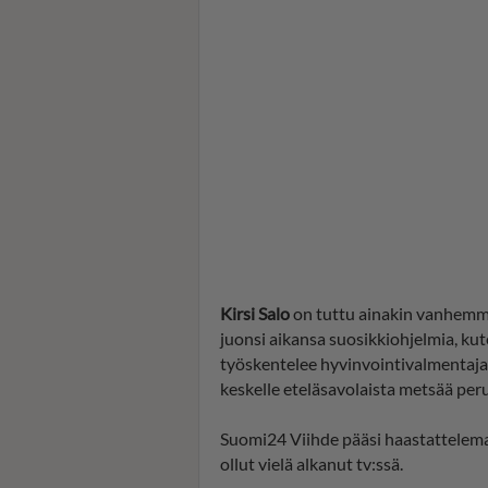
Kirsi Salo
on tuttu ainakin vanhemmal
juonsi aikansa suosikkiohjelmia, ku
työskentelee hyvinvointivalmentajan
keskelle eteläsavolaista metsää p
Suomi24 Viihde pääsi haastattelemaa
ollut vielä alkanut tv:ssä.