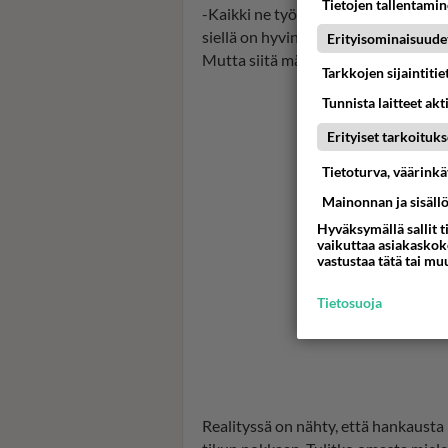
Tietojen tallentamine
-Kaikki ne työt, mitä meille annetaan,
siellä on hyvin vähällä ravinnolla ja t
Erityisominaisuude
Mutta siitä mä tykkään.
Tarkkojen sijaintiti
Tunnista laitteet akt
Erityiset tarkoituks
Tietoturva, väärink
Mainonnan ja sisäll
Hyväksymällä sallit t
vaikuttaa asiakaskoke
vastustaa tätä tai mu
Tietosuoja
Realityssä on nähty, että hankausta k