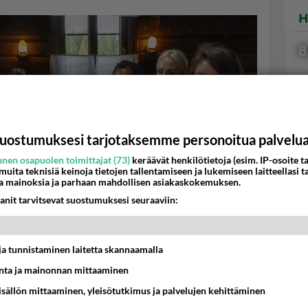
H
8
uostumuksesi tarjotaksemme personoitua palvelu
Val
hor
nen osapuolen toimittajat (73)
keräävät henkilötietoja (esim. IP-osoite ta
 muita teknisiä keinoja tietojen tallentamiseen ja lukemiseen laitteellasi t
a mainoksia ja parhaan mahdollisen asiakaskokemuksen.
anit tarvitsevat suostumuksesi seuraaviin:
K
t ja tunnistaminen laitetta skannaamalla
ta ja mainonnan mittaaminen
 Farmilla nukketeatterin teossa, kuva: Alpertti Rieskjärvi, Nelonen
sisällön mittaaminen, yleisötutkimus ja palvelujen kehittäminen
tä pehtoori määräsi?