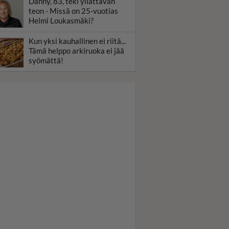
Danny, 83, teki yllättävän
teon - Missä on 25-vuotias
Helmi Loukasmäki?
Kun yksi kauhallinen ei riitä...
Tämä helppo arkiruoka ei jää
syömättä!