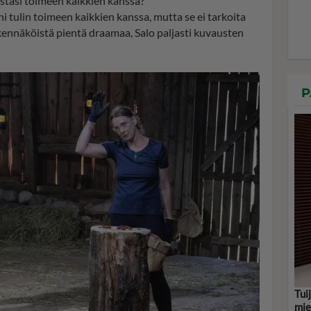
stäsi toimeen kaikkien kanssa?
ni tulin toimeen kaikkien kanssa, mutta se ei tarkoita
kaikennäköistä pientä draamaa, Salo paljasti kuvausten
P
Tui
mie