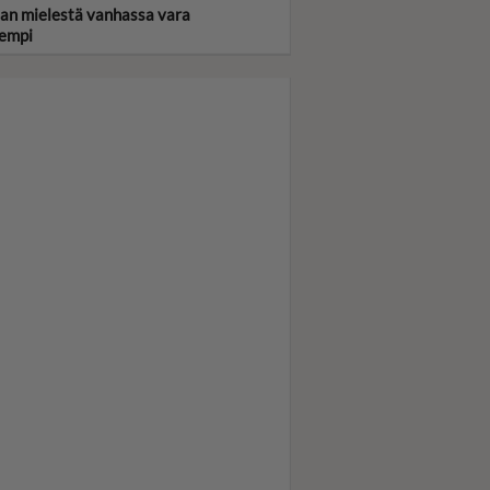
jan mielestä vanhassa vara
empi