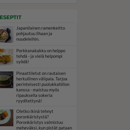
ESEPTIT
Japanilainen ramenkeitto
pohjautuu lihaan ja
nuudeleihin.
Porkkanakakku on helppo
tehdä - ja vielä helpompi
syödä!
Pinaattiletut on rautaisen
herkullinen välipala. Tarjoa
perinteisesti puolukkahillon
kanssa - maistuu myös
ripauksella sokeria
ryyditettynä!
Oletko ikinä tehnyt
poronkäristystä?
Poronkäristys valmistuu
meheväksi, kun pistät pataan