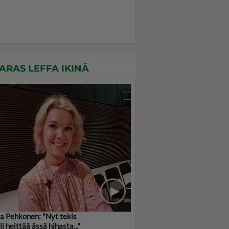
ARAS LEFFA IKINÄ
ja Pehkonen: "Nyt tekis
li heittää ässä hihasta..."