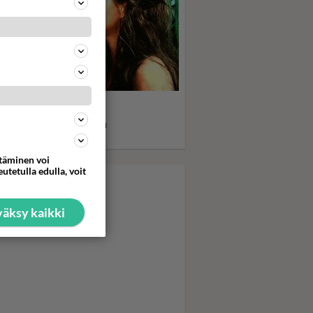
 Blue Lagoon sai nuoret
öt punastelemaan:
nitähti Brooke Shieldsin
eys erityissuojelussa
ttäminen voi
utetulla edulla, voit
äksy kaikki