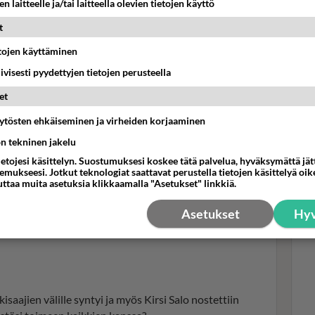
n laitteelle ja/tai laitteella olevien tietojen käyttö
 niin ne on ihan aitoja ja ne pitää tehdä. Ja kyllä kaikki
osi pitkillä työpäivillä tehdään vaikeitakin asioita.
t
etojen käyttäminen
iivisesti pyydettyjen tietojen perusteella
et
Oi!
tyt
äytösten ehkäiseminen ja virheiden korjaaminen
Tei
siv
ön tekninen jakelu
ietojesi käsittelyn. Suostumuksesi koskee tätä palvelua, hyväksymättä jä
mukseesi. Jotkut teknologiat saattavat perustella tietojen käsittelyä oike
uttaa muita asetuksia klikkaamalla "Asetukset" linkkiä.
Asetukset
Hyv
isaajien välille syntyi ja myös Kirsi Salo nostettiin