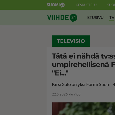
KESKUSTELU
SUO
Suomi24 Viihde
ETUSIVU
TV
TELEVISIO
Tätä ei nähdä tv:ss
umpirehellisenä Fa
"Ei..."
Kirsi Salo on yksi Farmi Suomi -k
22.5.2026 klo 7:00