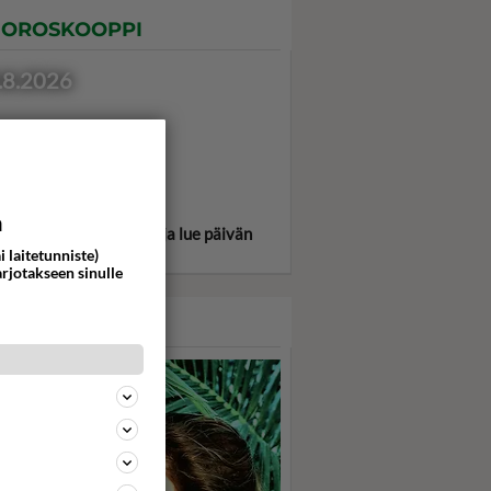
OROSKOOPPI
.8.2026
a
itse oma tähtimerkkisi ja lue päivän
oskooppi!
i laitetunniste)
arjotakseen sinulle
ASARI