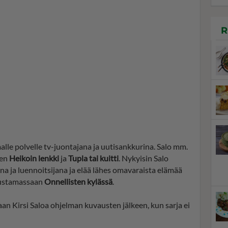
R
le polvelle tv-juontajana ja uutisankkurina. Salo mm.
ten
Heikoin lenkki
ja
Tupla tai kuitti
. Nykyisin Salo
a ja luennoitsijana ja elää lähes omavaraista elämää
erustamassaan
Onnellisten kylässä
.
n Kirsi Saloa ohjelman kuvausten jälkeen, kun sarja ei