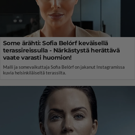
Some ärähti: Sofia Belórf keväisellä
terassireissulla - Närkästystä herättävä
vaate varasti huomion!
Malli ja somevaikuttaja Sofia Belórf on jakanut Instagramissa
kuvia helsinkiläiseltä terassilta.