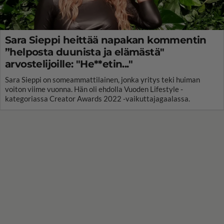
Sara Sieppi heittää napakan kommentin
”helposta duunista ja elämästä"
arvostelijoille: "He**etin..."
Sara Sieppi on someammattilainen, jonka yritys teki huiman
voiton viime vuonna. Hän oli ehdolla Vuoden Lifestyle -
kategoriassa Creator Awards 2022 -vaikuttajagaalassa.