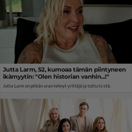
Jutta Larm, 52, kumoaa tämän piintyneen
ikämyytin: "Olen historian vanhin...!"
Jutta Larm on pitkän uran tehnyt yrittäjä ja tuttu tv:stä.