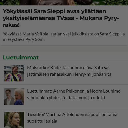
Yökylässä! Sara Sieppi avaa yllättäen
yksityiselämäänsä TV:ssä - Mukana Pyry-
rakas!
Yökylässä Maria Veitola -sarjan yksi julkkiksista on Sara Sieppi ja
miesystävä Pyry Soiri.
Luetuimmat
Muistatko? Kädestä suuhun elävä Satu sai
jättimäisen rahasalkun Henry-miljonääriltä
Luetuimmat: Aarne Pelkonen ja Noora Louhimo
vihdoinkin yhdessä - Tätä moni jo odotti
Tiesitkö? Martina Aitolehden isäpuoli on tämä
suosittu laulaja