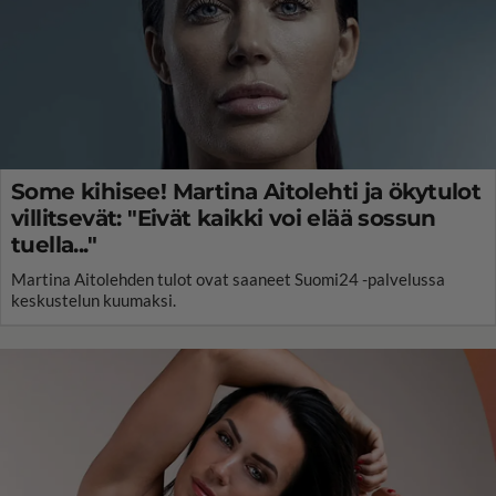
Some kihisee! Martina Aitolehti ja ökytulot
villitsevät: "Eivät kaikki voi elää sossun
tuella..."
Martina Aitolehden tulot ovat saaneet Suomi24 -palvelussa
keskustelun kuumaksi.