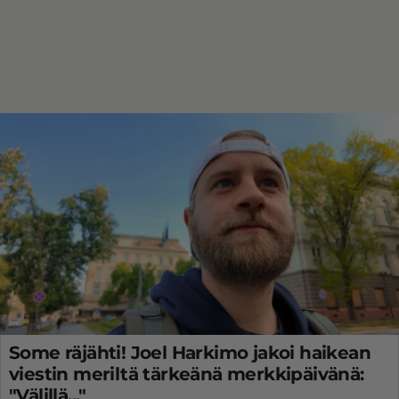
Some räjähti! Joel Harkimo jakoi haikean
viestin meriltä tärkeänä merkkipäivänä:
"Välillä..."