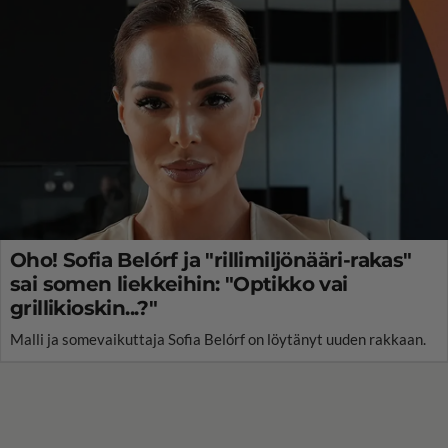
Oho! Sofia Belórf ja "rillimiljönääri-rakas"
sai somen liekkeihin: "Optikko vai
grillikioskin...?"
Malli ja somevaikuttaja Sofia Belórf on löytänyt uuden rakkaan.