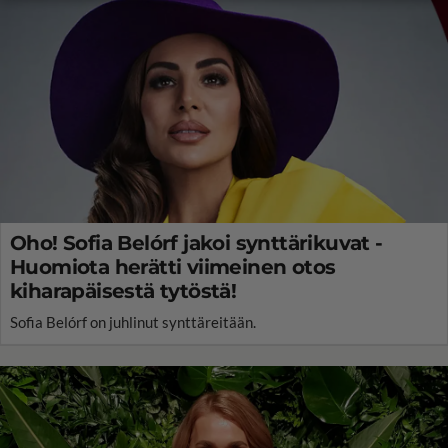
Oho! Sofia Belórf jakoi synttärikuvat -
Huomiota herätti viimeinen otos
kiharapäisestä tytöstä!
Sofia Belórf on juhlinut synttäreitään.