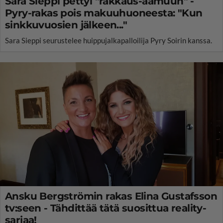
Sara Sieppi pettyi "rakkaus-aamuun" -
Pyry-rakas pois makuuhuoneesta: "Kun
sinkkuvuosien jälkeen..."
Sara Sieppi seurustelee huippujalkapalloilija Pyry Soirin kanssa.
Ansku Bergströmin rakas Elina Gustafsson
tv:seen - Tähdittää tätä suosittua reality-
sarjaa!