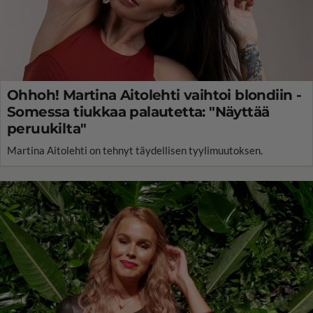
Ohhoh! Martina Aitolehti vaihtoi blondiin -
Somessa tiukkaa palautetta: "Näyttää
peruukilta"
Martina Aitolehti on tehnyt täydellisen tyylimuutoksen.