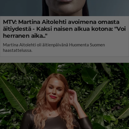
MTV: Martina Aitolehti avoimena omasta
äitiydestä - Kaksi naisen alkua kotona: "Voi
herranen aika.."
Martina Aitolehti oli äitienpäivänä Huomenta Suomen
haastattelussa.