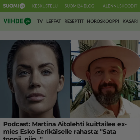
KESKUSTELU
SUOMI24 BLOGI
ALENNUSKOODIT
Suomi24 Viihde
TV
LEFFAT
RESEPTIT
HOROSKOOPPI
KASARI
Podcast: Martina Aitolehti kuittailee ex-
mies Esko Eerikäiselle rahasta: "Sata
tonnii, niin..."