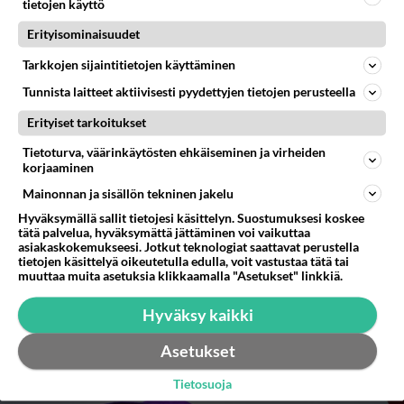
tietojen käyttö
Erityisominaisuudet
Tarkkojen sijaintitietojen käyttäminen
Tunnista laitteet aktiivisesti pyydettyjen tietojen perusteella
Erityiset tarkoitukset
Tietoturva, väärinkäytösten ehkäiseminen ja virheiden
korjaaminen
Mainonnan ja sisällön tekninen jakelu
Hyväksymällä sallit tietojesi käsittelyn. Suostumuksesi koskee
tätä palvelua, hyväksymättä jättäminen voi vaikuttaa
asiakaskokemukseesi. Jotkut teknologiat saattavat perustella
Some kihisee! Martina Aitolehti rajussa
tietojen käsittelyä oikeutetulla edulla, voit vastustaa tätä tai
ryöpytyksessä: "Olisin odottanut
muuttaa muita asetuksia klikkaamalla "Asetukset" linkkiä.
elänrakkaalta ihmiseltä..."
Hyväksy kaikki
Martina Aitolehti on jakanut Instagramissa videon tiikerin
kanssa.
Asetukset
Tietosuoja