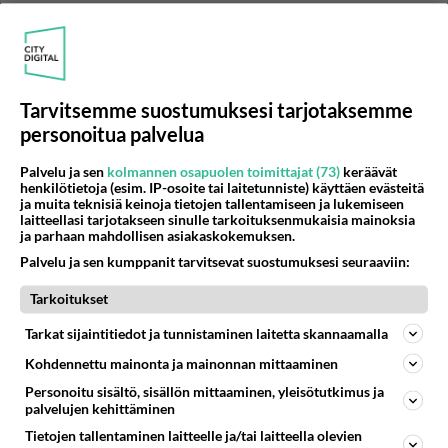
Martina Aitolehti poseeraa rakkaansa
kanssa - Somessa kuitti:"Oletko lainannut
Haaviston Antoniota?"
Martina Aitolehti on jakanut Instagramissa kuvia Espanjasta.
Tarvitsemme suostumuksesi tarjotaksemme
personoitua palvelua
Palvelu ja sen
kolmannen osapuolen toimittajat (73)
keräävät
henkilötietoja (esim. IP-osoite tai laitetunniste) käyttäen evästeitä
ja muita teknisiä keinoja tietojen tallentamiseen ja lukemiseen
laitteellasi tarjotakseen sinulle tarkoituksenmukaisia mainoksia
ja parhaan mahdollisen asiakaskokemuksen.
Palvelu ja sen kumppanit tarvitsevat suostumuksesi seuraaviin:
Tarkoitukset
Tarkat sijaintitiedot ja tunnistaminen laitetta skannaamalla
Kohdennettu mainonta ja mainonnan mittaaminen
Personoitu sisältö, sisällön mittaaminen, yleisötutkimus ja
palvelujen kehittäminen
Tietojen tallentaminen laitteelle ja/tai laitteella olevien