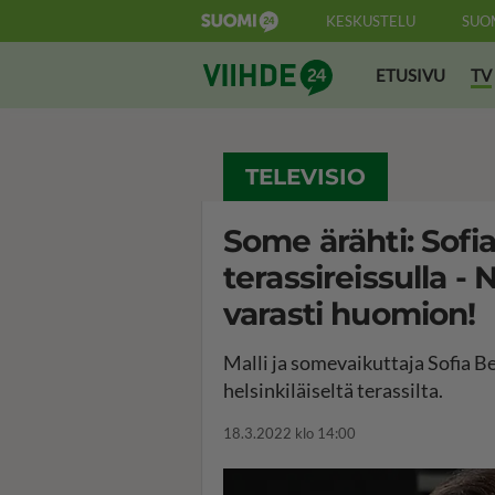
KESKUSTELU
SUO
Suomi24 Viihde
ETUSIVU
TV
TELEVISIO
Some ärähti: Sofia
terassireissulla -
varasti huomion!
Malli ja somevaikuttaja Sofia B
helsinkiläiseltä terassilta.
18.3.2022 klo 14:00