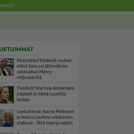
ÄÄNNÖT
UETUIMMAT
Muistatko? Kädestä suuhun
elävä Satu sai jättimäisen
rahasalkun Henry-
miljonääriltä
Tiesitkö? Martina Aitolehden
isäpuoli on tämä suosittu
laulaja
Luetuimmat: Aarne Pelkonen
ja Noora Louhimo vihdoinkin
yhdessä - Tätä moni jo odotti