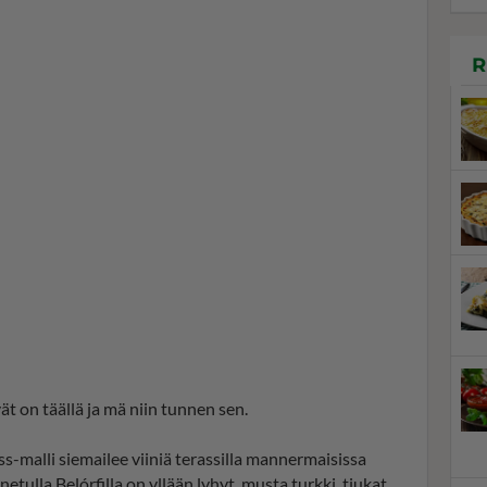
R
ät on täällä ja mä niin tunnen sen.
ss-malli siemailee viiniä terassilla mannermaisissa
etulla Belórfilla on yllään lyhyt, musta turkki, tiukat