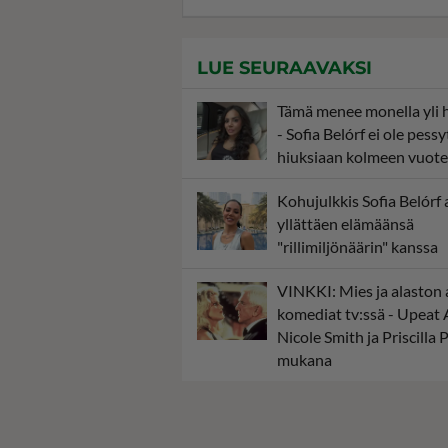
LUE SEURAAVAKSI
Tämä menee monella yli 
- Sofia Belórf ei ole pessy
hiuksiaan kolmeen vuot
Kohujulkkis Sofia Belórf
yllättäen elämäänsä
"rillimiljönäärin" kanssa
VINKKI: Mies ja alaston 
komediat tv:ssä - Upeat
Nicole Smith ja Priscilla 
mukana