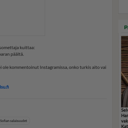
P
somettaja kuittaa:
paran päältä.
 ei ole kommentoinut Instagramissa, onko turkis aito vai
su.fi
Sel
Han
vak
Sofian salaisuudet
Kat