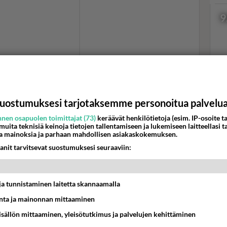
9
Val
hor
uostumuksesi tarjotaksemme personoitua palvelu
nen osapuolen toimittajat (73)
keräävät henkilötietoja (esim. IP-osoite ta
 kiinnostusta. Moni kysyy, mistä takki on ostettu ja
 muita teknisiä keinoja tietojen tallentamiseen ja lukemiseen laitteellasi t
K
u
Reloven
second hand -myymälästä käytettynä.
a mainoksia ja parhaan mahdollisen asiakaskokemuksen.
anit tarvitsevat suostumuksesi seuraaviin:
ärkästystä. Ihmettelyä herättää, miksi Belórf on
isin turkikset ostamatta eläinten oikeuksien takia.
tsästäny ja nylkeny elukan, muuten on ruma turhake.
t ja tunnistaminen laitetta skannaamalla
ta ja mainonnan mittaaminen
tä, toinen komppaa.
sisällön mittaaminen, yleisötutkimus ja palvelujen kehittäminen
elee epäuskoisena.