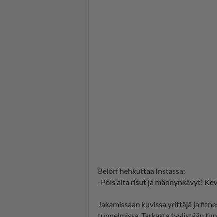
Belórf hehkuttaa Instassa:
-Pois alta risut ja männynkävyt! Kev
Jakamissaan kuvissa yrittäjä ja fitne
tunnelmissa. Tarkasta tyylistään tunn