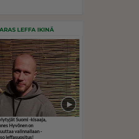
ARAS LEFFA IKINÄ
viytyjät Suomi -kisaaja,
nes Hyvönen on
uuttaa valinnallaan -
so leffasuositus!