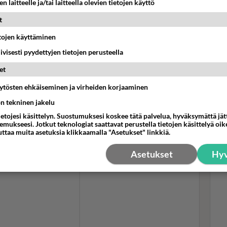
n laitteelle ja/tai laitteella olevien tietojen käyttö
evaikuttaja jakoi bikinikuvia Instagramissa. Katso kaikki kuvat
t
etojen käyttäminen
Cha
iivisesti pyydettyjen tietojen perusteella
kii
et
nais
iko
äytösten ehkäiseminen ja virheiden korjaaminen
ön tekninen jakelu
ietojesi käsittelyn. Suostumuksesi koskee tätä palvelua, hyväksymättä jä
mukseesi. Jotkut teknologiat saattavat perustella tietojen käsittelyä oike
uttaa muita asetuksia klikkaamalla "Asetukset" linkkiä.
Asetukset
Hyv