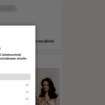
.8.2026
itse oma tähtimerkkisi ja lue päivän
oskooppi!
a
i laitetunniste)
arjotakseen sinulle
ASARI