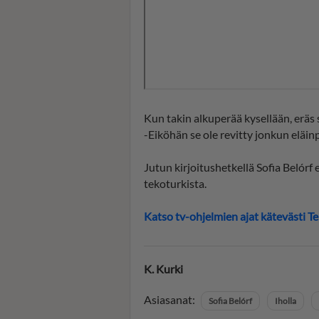
Kun takin alkuperää kysellään, eräs 
-Eiköhän se ole revitty jonkun eläin
Jutun kirjoitushetkellä Sofia Belórf
tekoturkista.
Katso tv-ohjelmien ajat kätevästi Tel
K. Kurki
Asiasanat:
Sofia Belórf
Iholla