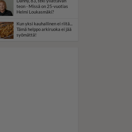
Danny, 83, teki yllättävän
teon - Missä on 25-vuotias
Helmi Loukasmäki?
Kun yksi kauhallinen ei riitä...
Tämä helppo arkiruoka ei jää
syömättä!