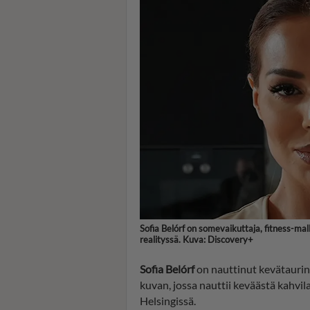
Sofia Belórf on somevaikuttaja, fitness-mall
realityssä. Kuva: Discovery+
Sofia Belórf
on nauttinut kevätauring
kuvan, jossa nauttii keväästä kahvil
Helsingissä.