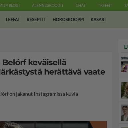
MI24 BLOGI
ALENNUSKOODIT
CHAT
TREFFIT
S
LEFFAT
RESEPTIT
HOROSKOOPPI
KASARI
L
 Belórf keväisellä
 Närkästystä herättävä vaate
elórf on jakanut Instagramissa kuvia