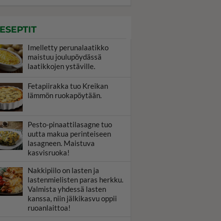
ESEPTIT
Imelletty perunalaatikko
maistuu joulupöydässä
laatikkojen ystäville.
Fetapiirakka tuo Kreikan
lämmön ruokapöytään.
Pesto-pinaattilasagne tuo
uutta makua perinteiseen
lasagneen. Maistuva
kasvisruoka!
Nakkipiilo on lasten ja
lastenmielisten paras herkku.
Valmista yhdessä lasten
kanssa, niin jälkikasvu oppii
ruoanlaittoa!