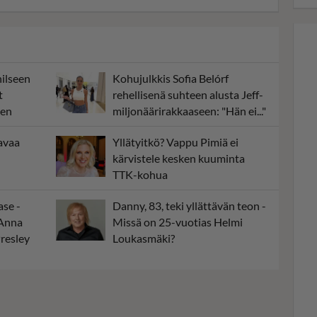
hilseen
Kohujulkkis Sofia Belórf
t
rehellisenä suhteen alusta Jeff-
een
miljonäärirakkaaseen: "Hän ei..."
 avaa
Yllätyitkö? Vappu Pimiä ei
kärvistele kesken kuuminta
TTK-kohua
ase -
Danny, 83, teki yllättävän teon -
 Anna
Missä on 25-vuotias Helmi
Presley
Loukasmäki?