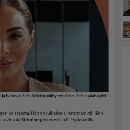
i ja tv-kasvo. Sofia Belórf on nähty tv:ssä mm. Sofian salaisuudet -
on paisteesta. Hän on julkaissut Instagram-tilillään
a-ravintola
Strindbergin
terassilla P-Esplanadilla