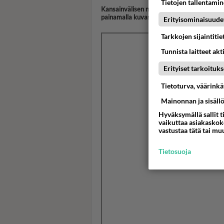
Tietojen tallentamine
Kansainvälisen naistenpäivän kunniaksi som
painamalla kuvassa oikealla olevaa nuolta:
Erityisominaisuude
Tarkkojen sijaintiti
Tunnista laitteet akt
Erityiset tarkoituks
Tietoturva, väärink
Mainonnan ja sisäll
Hyväksymällä sallit t
vaikuttaa asiakaskoke
vastustaa tätä tai mu
Tietosuoja