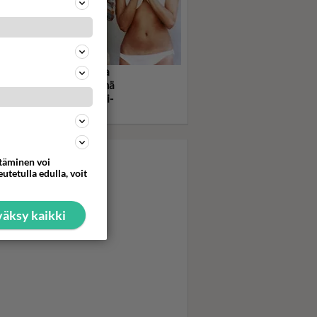
rlien enkelit viihdytti ja
hdytti kotisohvilla - Nämä
et olivat todellisia tyyli-
neja!
ttäminen voi
utetulla edulla, voit
äksy kaikki