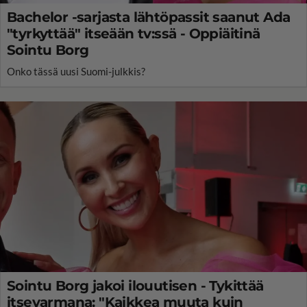
Bachelor -sarjasta lähtöpassit saanut Ada
"tyrkyttää" itseään tv:ssä - Oppiäitinä
Sointu Borg
Onko tässä uusi Suomi-julkkis?
Sointu Borg jakoi ilouutisen - Tykittää
itsevarmana: "Kaikkea muuta kuin