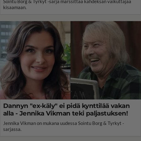
Sointu Borg & Tyrkyt -sarja marssittaa kahdeksan vaikuttajaa
kisaamaan.
Dannyn "ex-käly" ei pidä kynttilää vakan
alla - Jennika Vikman teki paljastuksen!
Jennika Vikman on mukana uudessa Sointu Borg & Tyrkyt -
sarjassa.