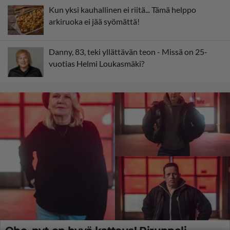
Kun yksi kauhallinen ei riitä... Tämä helppo
arkiruoka ei jää syömättä!
Danny, 83, teki yllättävän teon - Missä on 25-
vuotias Helmi Loukasmäki?