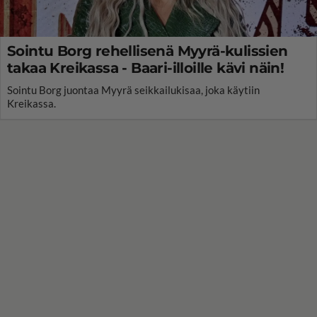
Sointu Borg rehellisenä Myyrä-kulissien
takaa Kreikassa - Baari-illoille kävi näin!
Sointu Borg juontaa Myyrä seikkailukisaa, joka käytiin
Kreikassa.