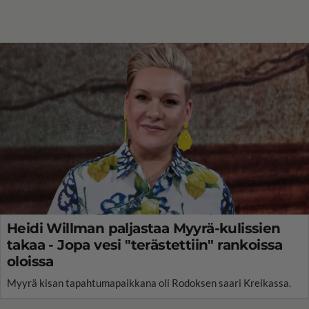
Heidi Willman paljastaa Myyrä-kulissien
takaa - Jopa vesi "terästettiin" rankoissa
oloissa
Myyrä kisan tapahtumapaikkana oli Rodoksen saari Kreikassa.