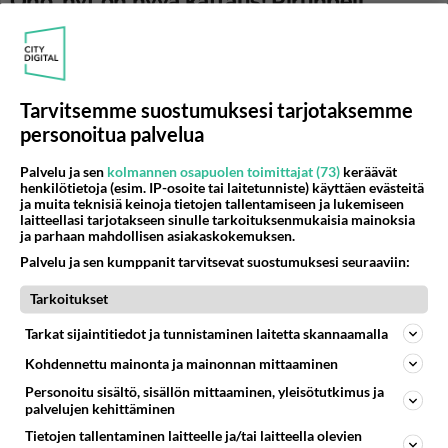
Oho, nyt on hyvä kattaus! Pirunpeli
realityssä mm. Miitta Sorvali, Niko
Saarinen, Timo Lavikainen...
Pirunpeli reality starttaa syyskuussa. Katso tästä kaikki
pelaajat!
Tarvitsemme suostumuksesi tarjotaksemme
personoitua palvelua
Palvelu ja sen
kolmannen osapuolen toimittajat (73)
keräävät
henkilötietoja (esim. IP-osoite tai laitetunniste) käyttäen evästeitä
ja muita teknisiä keinoja tietojen tallentamiseen ja lukemiseen
laitteellasi tarjotakseen sinulle tarkoituksenmukaisia mainoksia
ja parhaan mahdollisen asiakaskokemuksen.
Palvelu ja sen kumppanit tarvitsevat suostumuksesi seuraaviin:
Tarkoitukset
Tarkat sijaintitiedot ja tunnistaminen laitetta skannaamalla
Kohdennettu mainonta ja mainonnan mittaaminen
Personoitu sisältö, sisällön mittaaminen, yleisötutkimus ja
palvelujen kehittäminen
Tietojen tallentaminen laitteelle ja/tai laitteella olevien