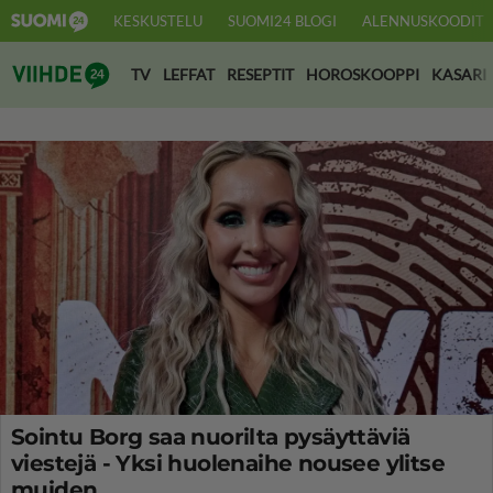
KESKUSTELU
SUOMI24 BLOGI
ALENNUSKOODIT
Suomi24 Viihde
TV
LEFFAT
RESEPTIT
HOROSKOOPPI
KASARI
Sointu Borg saa nuorilta pysäyttäviä
viestejä - Yksi huolenaihe nousee ylitse
muiden