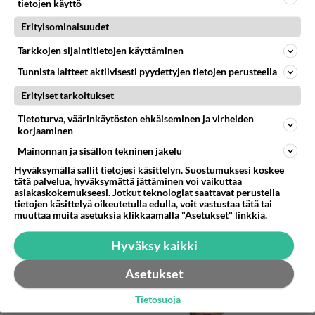
tietojen käyttö
Erityisominaisuudet
Tarkkojen sijaintitietojen käyttäminen
Tunnista laitteet aktiivisesti pyydettyjen tietojen perusteella
Erityiset tarkoitukset
Tietoturva, väärinkäytösten ehkäiseminen ja virheiden
korjaaminen
Mainonnan ja sisällön tekninen jakelu
Hyväksymällä sallit tietojesi käsittelyn. Suostumuksesi koskee
tätä palvelua, hyväksymättä jättäminen voi vaikuttaa
asiakaskokemukseesi. Jotkut teknologiat saattavat perustella
Sointu Borg paljasti ilouutisen Topi-
tietojen käsittelyä oikeutetulla edulla, voit vastustaa tätä tai
veljestään - Iso onnistuminen takana: "Oli
muuttaa muita asetuksia klikkaamalla "Asetukset" linkkiä.
toukokuun..."
Hyväksy kaikki
Sointu Borg on kertonut somessa veljensä Topi Borgin
kuulumisia.
Asetukset
Tietosuoja