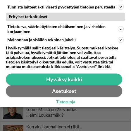
Tunnista laitteet aktiivisesti pyydettyjen tietojen perusteella
Erityiset tarkoitukset
LUETUIMMAT
Tietoturva, väärinkäytösten ehkäiseminen ja virheiden
Muistatko? Kädestä suuhun
korjaaminen
elävä Satu sai jättimäisen
Mainonnan ja sisällön tekninen jakelu
rahasalkun Henry-
miljonääriltä
Hyväksymällä sallit tietojesi käsittelyn. Suostumuksesi koskee
tätä palvelua, hyväksymättä jättäminen voi vaikuttaa
asiakaskokemukseesi. Jotkut teknologiat saattavat perustella
Tiesitkö? Martina Aitolehden
tietojen käsittelyä oikeutetulla edulla, voit vastustaa tätä tai
isäpuoli on tämä suosittu
muuttaa muita asetuksia klikkaamalla "Asetukset" linkkiä.
laulaja
Hyväksy kaikki
Luetuimmat: Aarne Pelkonen
ja Noora Louhimo vihdoinkin
Asetukset
yhdessä - Tätä moni jo odotti
Tietosuoja
Danny, 83, teki yllättävän
teon - Missä on 25-vuotias
Helmi Loukasmäki?
Kun yksi kauhallinen ei riitä...