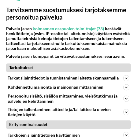
Topi Borg avaa nuoruudestaan - Vietti aikaa yksin
Tarvitsemme suostumuksesi tarjotaksemme
tämän asian äärellä, kun toiset joivat pussikaljaa
personoitua palvelua
Yhteishyvä: Topi Borg paljastaa isot uutiset -
Palvelu ja sen
kolmannen osapuolen toimittajat (73)
keräävät
henkilötietoja (esim. IP-osoite tai laitetunniste) käyttäen evästeitä
Kaksi pitkäaikaista unelmaa toteutui vihdoin!
ja muita teknisiä keinoja tietojen tallentamiseen ja lukemiseen
laitteellasi tarjotakseen sinulle tarkoituksenmukaisia mainoksia
ja parhaan mahdollisen asiakaskokemuksen.
Palvelu ja sen kumppanit tarvitsevat suostumuksesi seuraaviin:
Tarkoitukset
Tarkat sijaintitiedot ja tunnistaminen laitetta skannaamalla
Kohdennettu mainonta ja mainonnan mittaaminen
Personoitu sisältö, sisällön mittaaminen, yleisötutkimus ja
palvelujen kehittäminen
Tietojen tallentaminen laitteelle ja/tai laitteella olevien
tietojen käyttö
Erityisominaisuudet
Tarkkojen sijaintitietojen käyttäminen