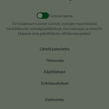
Tumma teema
TV-maailman tuoreet uutiset, starojen haastattelut,
henkilökuvat, nostalgiapläjäykset, horoskooppi ja reseptit.
Nappaa oma päivittäinen viihdemakupalasi!
Lähetä palautetta
Tietosuoja
Käyttöehdot
Evästeasetukset
Keskustelu