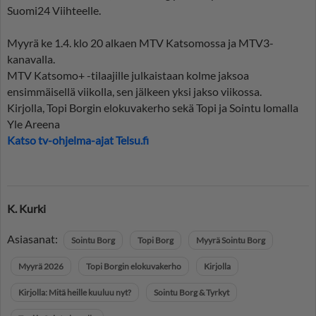
Suomi24 Viihteelle.
Myyrä ke 1.4. klo 20 alkaen MTV Katsomossa ja MTV3-
kanavalla.
MTV Katsomo+ -tilaajille julkaistaan kolme jaksoa
ensimmäisellä viikolla, sen jälkeen yksi jakso viikossa.
Kirjolla, Topi Borgin elokuvakerho sekä Topi ja Sointu lomalla
Yle Areena
Katso tv-ohjelma-ajat Telsu.fi
K. Kurki
Asiasanat:
Sointu Borg
Topi Borg
Myyrä Sointu Borg
Myyrä 2026
Topi Borgin elokuvakerho
Kirjolla
Kirjolla: Mitä heille kuuluu nyt?
Sointu Borg & Tyrkyt