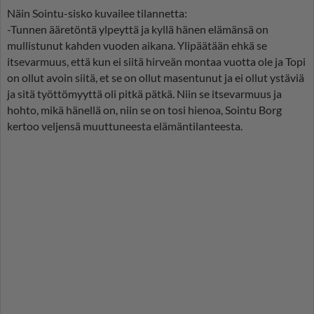
Näin Sointu-sisko kuvailee tilannetta:
-Tunnen ääretöntä ylpeyttä ja kyllä hänen elämänsä on
mullistunut kahden vuoden aikana. Ylipäätään ehkä se
itsevarmuus, että kun ei siitä hirveän montaa vuotta ole ja Topi
on ollut avoin siitä, et se on ollut masentunut ja ei ollut ystäviä
ja sitä työttömyyttä oli pitkä pätkä. Niin se itsevarmuus ja
hohto, mikä hänellä on, niin se on tosi hienoa, Sointu Borg
kertoo veljensä muuttuneesta elämäntilanteesta.