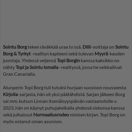
Sointu Borg
tekee räväkkää uraa tv:ssä.
Diili
-voittaja on
Sointu
Borg & Tyrkyt
-realityn kapteeni sekä tulevan
Myyrä
-kauden
juontaja. Yhdessä veljensä
Topi Borgin
kanssa kaksikko on
nähty
Topi ja Sointu lomalla
-realityssä, jossa he seikkailivat
Gran Canarialla.
Alunperin Topi Borg tuli tutuksi hurjaan suosioon nousseesta
Kirjolla
-sarjasta, hän oli yksi päätähdistä. Sarjan jälkeen Borg
sai mm. kutsun Linnan itsenäisyyspäivän vastaanotolle v.
2023, hän on käynyt puhujakeikalla yhdessä siskonsa kanssa
sekä julkaissut
Normaaliusrodeo
nimisen kirjan. Topi Borg on
myös ostanut oman asunnon.