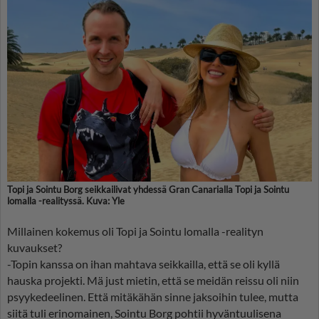
Topi ja Sointu Borg seikkailivat yhdessä Gran Canarialla Topi ja Sointu
lomalla -realityssä. Kuva: Yle
Millainen kokemus oli Topi ja Sointu lomalla -realityn
kuvaukset?
-Topin kanssa on ihan mahtava seikkailla, että se oli kyllä
hauska projekti. Mä just mietin, että se meidän reissu oli niin
psyykedeelinen. Että mitäkähän sinne jaksoihin tulee, mutta
siitä tuli erinomainen, Sointu Borg pohtii hyväntuulisena