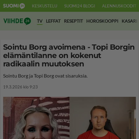
KESKUSTELU
SUOMI24 BLOGI
ALENNUSKOODIT
Suomi24 Viihde
TV
LEFFAT
RESEPTIT
HOROSKOOPPI
KASARI
Sointu Borg avoimena - Topi Borgin
elämäntilanne on kokenut
radikaalin muutoksen
Sointu Borg ja Topi Borg ovat sisaruksia.
19.3.2026 klo 9:23