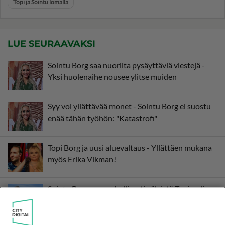
Topi ja Sointu lomalla
LUE SEURAAVAKSI
Sointu Borg saa nuorilta pysäyttäviä viestejä -
Yksi huolenaihe nousee ylitse muiden
Syy voi yllättävää monet - Sointu Borg ei suostu
enää tähän työhön: "Katastrofi"
Topi Borg ja uusi aluevaltaus - Yllättäen mukana
myös Erika Vikman!
Sointu Borg avaa rehellisesti väleistä Topi-veljeen
Lomalla-sarjan kuvauksissa