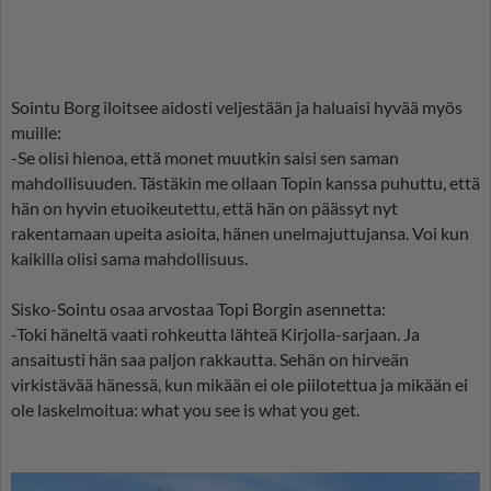
Sointu Borg iloitsee aidosti veljestään ja haluaisi hyvää myös
muille:
-Se olisi hienoa, että monet muutkin saisi sen saman
mahdollisuuden. Tästäkin me ollaan Topin kanssa puhuttu, että
hän on hyvin etuoikeutettu, että hän on päässyt nyt
rakentamaan upeita asioita, hänen unelmajuttujansa. Voi kun
kaikilla olisi sama mahdollisuus.
Sisko-Sointu osaa arvostaa Topi Borgin asennetta:
-Toki häneltä vaati rohkeutta lähteä Kirjolla-sarjaan. Ja
ansaitusti hän saa paljon rakkautta. Sehän on hirveän
virkistävää hänessä, kun mikään ei ole piilotettua ja mikään ei
ole laskelmoitua: what you see is what you get.