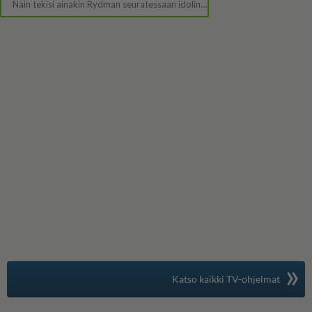
»
Suomen suosituin
Katso kaikki TV-ohjelmat
TV-opas