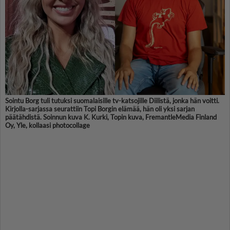
Sointu Borg tuli tutuksi suomalaisille tv-katsojille Diilistä, jonka hän voitti.
Kirjolla-sarjassa seurattiin Topi Borgin elämää, hän oli yksi sarjan
päätähdistä. Soinnun kuva K. Kurki, Topin kuva, FremantleMedia Finland
Oy, Yle, kollaasi photocollage