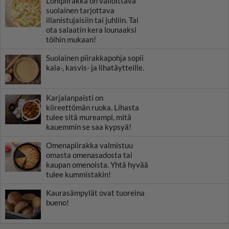
Lohipiirakka on valloittava
suolainen tarjottava
illanistujaisiin tai juhliin. Tai
ota salaatin kera lounaaksi
töihin mukaan!
Suolainen piirakkapohja sopii
kala-, kasvis- ja lihatäytteille.
Karjalanpaisti on
kiireettömän ruoka. Lihasta
tulee sitä mureampi, mitä
kauemmin se saa kypsyä!
Omenapiirakka valmistuu
omasta omenasadosta tai
kaupan omenoista. Yhtä hyvää
tulee kummistakin!
Kaurasämpylät ovat tuoreina
bueno!