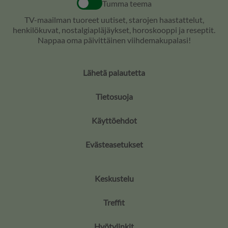
Tumma teema
TV-maailman tuoreet uutiset, starojen haastattelut,
henkilökuvat, nostalgiapläjäykset, horoskooppi ja reseptit.
Nappaa oma päivittäinen viihdemakupalasi!
Lähetä palautetta
Tietosuoja
Käyttöehdot
Evästeasetukset
Keskustelu
Treffit
Hyötylinkit