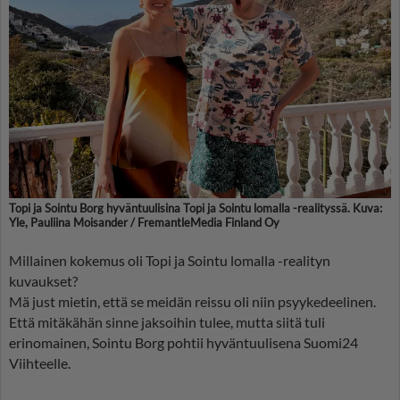
Topi ja Sointu Borg hyväntuulisina Topi ja Sointu lomalla -realityssä. Kuva:
Yle, Pauliina Moisander / FremantleMedia Finland Oy
Millainen kokemus oli Topi ja Sointu lomalla -realityn
kuvaukset?
Mä just mietin, että se meidän reissu oli niin psyykedeelinen.
Että mitäkähän sinne jaksoihin tulee, mutta siitä tuli
erinomainen, Sointu Borg pohtii hyväntuulisena Suomi24
Viihteelle.