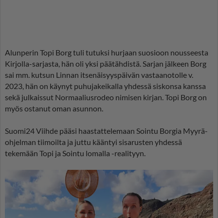
Alunperin Topi Borg tuli tutuksi hurjaan suosioon nousseesta
Kirjolla-sarjasta, hän oli yksi päätähdistä. Sarjan jälkeen Borg
sai mm. kutsun Linnan itsenäisyyspäivän vastaanotolle v.
2023, hän on käynyt puhujakeikalla yhdessä siskonsa kanssa
sekä julkaissut Normaaliusrodeo nimisen kirjan. Topi Borg on
myös ostanut oman asunnon.
Suomi24 Viihde pääsi haastattelemaan Sointu Borgia Myyrä-
ohjelman tiimoilta ja juttu kääntyi sisarusten yhdessä
tekemään Topi ja Sointu lomalla -realityyn.