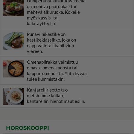
Uuniperunat kinkkutäytteellä
on muheva pääruoka - tai
mehevä alkuruoka. Kokeile
myös kasvis- tai
kalatäytteellä!
Punaviinikastike on
kastikeklassikko, joka on
nappivalinta lihapihvien
viereen.
Omenapiirakka valmistuu
omasta omenasadosta tai
kaupan omenoista. Yhtä hyvää
tulee kummistakin!
Kantarellirisotto tuo
metsiemme kullan,
kantarellin, hienot maut esiin.
HOROSKOOPPI