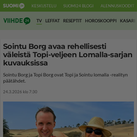
KESKUSTELU
SUOMI24 BLOGI
ALENNUSKOODIT
Suomi24 Viihde
TV
LEFFAT
RESEPTIT
HOROSKOOPPI
KASARI
Sointu Borg avaa rehellisesti
väleistä Topi-veljeen Lomalla-sarjan
kuvauksissa
Sointu Borg ja Topi Borg ovat Topi ja Sointu lomalla -realityn
päätähdet.
24.3.2026 klo 7:30