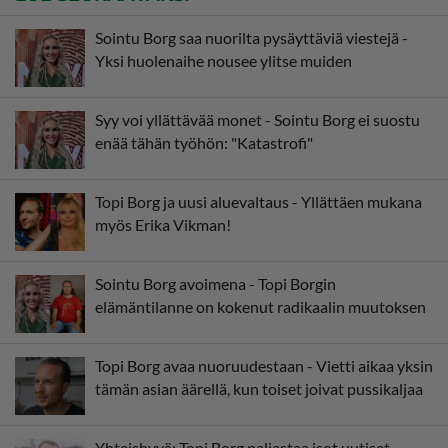
Sointu Borg saa nuorilta pysäyttäviä viestejä -
Yksi huolenaihe nousee ylitse muiden
Syy voi yllättävää monet - Sointu Borg ei suostu
enää tähän työhön: "Katastrofi"
Topi Borg ja uusi aluevaltaus - Yllättäen mukana
myös Erika Vikman!
Sointu Borg avoimena - Topi Borgin
elämäntilanne on kokenut radikaalin muutoksen
Topi Borg avaa nuoruudestaan - Vietti aikaa yksin
tämän asian äärellä, kun toiset joivat pussikaljaa
Yhteishyvä: Topi Borg paljastaa isot uutiset -