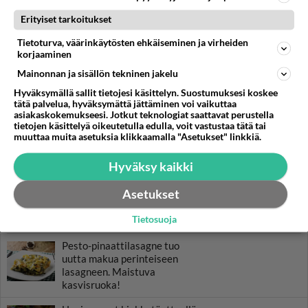
Erityiset tarkoitukset
Tietoturva, väärinkäytösten ehkäiseminen ja virheiden
korjaaminen
Mainonnan ja sisällön tekninen jakelu
Hyväksymällä sallit tietojesi käsittelyn. Suostumuksesi koskee
tätä palvelua, hyväksymättä jättäminen voi vaikuttaa
asiakaskokemukseesi. Jotkut teknologiat saattavat perustella
tietojen käsittelyä oikeutetulla edulla, voit vastustaa tätä tai
muuttaa muita asetuksia klikkaamalla "Asetukset" linkkiä.
Hyväksy kaikki
Asetukset
Tietosuoja
RESEPTIT
Pesto-pinaattilasagne tuo
uutta makua perinteiseen
lasagneen. Maistuva
kasvisruoka!