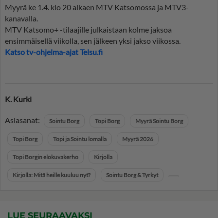
Myyrä ke 1.4. klo 20 alkaen MTV Katsomossa ja MTV3-
kanavalla.
MTV Katsomo+ -tilaajille julkaistaan kolme jaksoa
ensimmäisellä viikolla, sen jälkeen yksi jakso viikossa.
Katso tv-ohjelma-ajat Telsu.fi
K. Kurki
Asiasanat:
Sointu Borg
Topi Borg
Myyrä Sointu Borg
Topi Borg
Topi ja Sointu lomalla
Myyrä 2026
Topi Borgin elokuvakerho
Kirjolla
Kirjolla: Mitä heille kuuluu nyt?
Sointu Borg & Tyrkyt
LUE SEURAAVAKSI