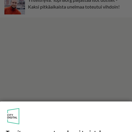
Kaksi pitkäaikaista unelmaa toteutui vihdoin!
LUETUIMMAT