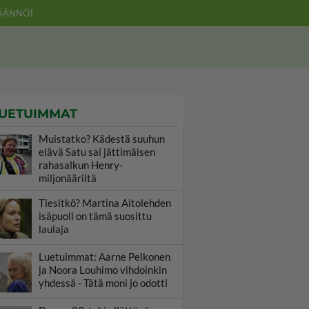
ÄÄNNÖT
UETUIMMAT
Muistatko? Kädestä suuhun
elävä Satu sai jättimäisen
rahasalkun Henry-
miljonääriltä
Tiesitkö? Martina Aitolehden
isäpuoli on tämä suosittu
laulaja
Luetuimmat: Aarne Pelkonen
ja Noora Louhimo vihdoinkin
yhdessä - Tätä moni jo odotti