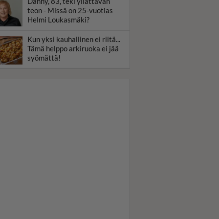
Danny, 83, teki yllättävän
teon - Missä on 25-vuotias
Helmi Loukasmäki?
Kun yksi kauhallinen ei riitä...
Tämä helppo arkiruoka ei jää
syömättä!