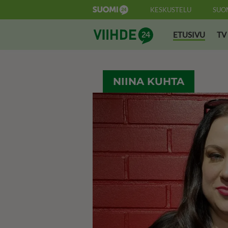
KESKUSTELU
SUO
Suomi24 Viihde
ETUSIVU
TV
NIINA KUHTA