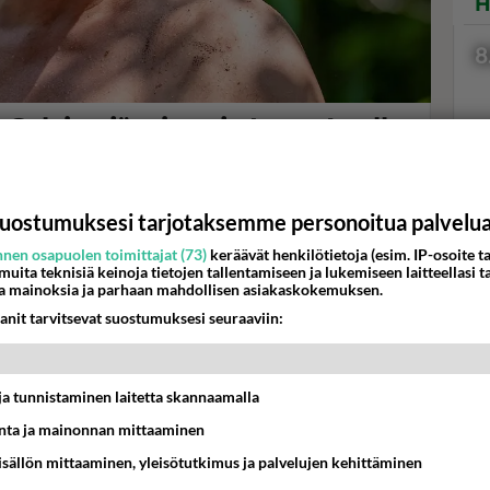
H
8
 Selviytyjät-tippuja Ismo Apell
Oon pillittänyt kuin..."
todellinen yllätystiputus.
Val
uostumuksesi tarjotaksemme personoitua palvelu
hor
nen osapuolen toimittajat (73)
keräävät henkilötietoja (esim. IP-osoite ta
 muita teknisiä keinoja tietojen tallentamiseen ja lukemiseen laitteellasi t
a mainoksia ja parhaan mahdollisen asiakaskokemuksen.
K
anit tarvitsevat suostumuksesi seuraaviin:
t ja tunnistaminen laitetta skannaamalla
ta ja mainonnan mittaaminen
sisällön mittaaminen, yleisötutkimus ja palvelujen kehittäminen