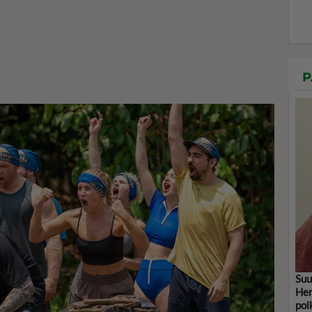
P
Suu
Her
pol