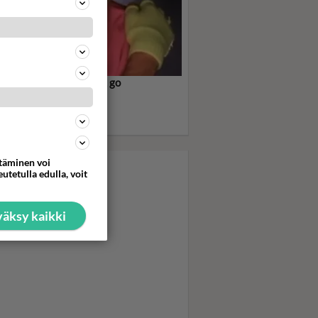
e me up before you go, go
ham! särki sydämiä -
rge Michael nousi
ilmantähdeksi
ttäminen voi
utetulla edulla, voit
äksy kaikki