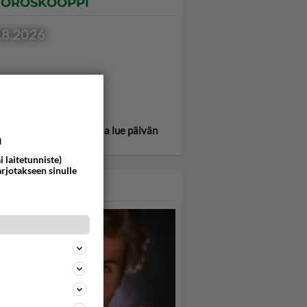
OROSKOOPPI
.8.2026
itse oma tähtimerkkisi ja lue päivän
a
oskooppi!
i laitetunniste)
arjotakseen sinulle
ASARI