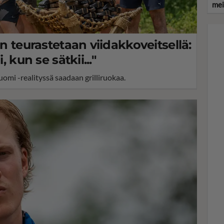
mei
in teurastetaan viidakkoveitsellä:
, kun se sätkii..."
Suomi -realityssä saadaan grilliruokaa.