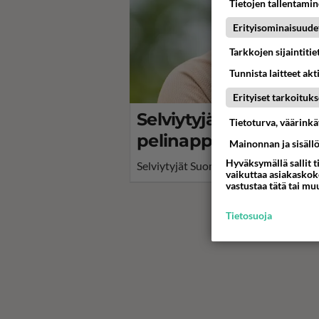
Tietojen tallentamine
Erityisominaisuude
Tarkkojen sijaintiti
Tunnista laitteet akt
Erityiset tarkoituks
Selviytyjät-tippuja Ll
Tietoturva, väärink
pelinappulaksi: "Tämä
Mainonnan ja sisäll
Hyväksymällä sallit t
Selviytyjät Suomi -realityssä heimot 
vaikuttaa asiakaskoke
vastustaa tätä tai mu
Tietosuoja