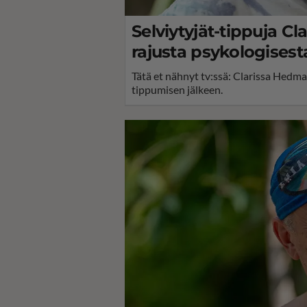
Selviytyjät-tippuja C
rajusta psykologisesta 
Tätä et nähnyt tv:ssä: Clarissa Hedm
tippumisen jälkeen.