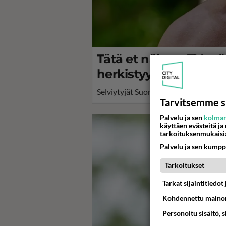
Tätä et nähnyt TV:ssä:
herkistyy vaimolleen:"
Selviytyjät Suomi -realityssä koettiin 
Tarvitsemme s
Palvelu ja sen
kolman
käyttäen evästeitä ja
tarkoituksenmukaisi
Palvelu ja sen kumpp
Tarkoitukset
Tarkat sijaintitiedo
Kohdennettu mainon
Personoitu sisältö, 