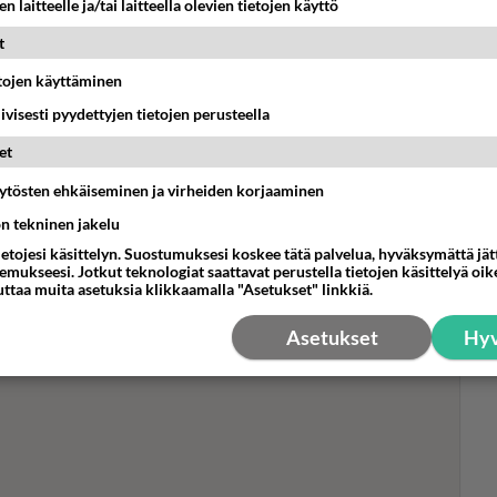
n laitteelle ja/tai laitteella olevien tietojen käyttö
t
etojen käyttäminen
iivisesti pyydettyjen tietojen perusteella
Wak
- W
et
Geo
oyd Libiso joutui naisten
äytösten ehkäiseminen ja virheiden korjaaminen
maa
 on ihan p**kaa..."
ön tekninen jakelu
ietojesi käsittelyn. Suostumuksesi koskee tätä palvelua, hyväksymättä jä
käyvät tiukkaa taistelua keskenään.
mukseesi. Jotkut teknologiat saattavat perustella tietojen käsittelyä oike
uttaa muita asetuksia klikkaamalla "Asetukset" linkkiä.
Asetukset
Hyv