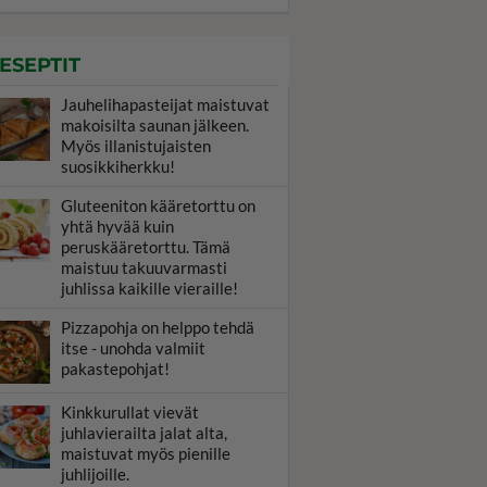
ESEPTIT
Jauhelihapasteijat maistuvat
makoisilta saunan jälkeen.
Myös illanistujaisten
suosikkiherkku!
Gluteeniton kääretorttu on
yhtä hyvää kuin
peruskääretorttu. Tämä
maistuu takuuvarmasti
juhlissa kaikille vieraille!
Pizzapohja on helppo tehdä
itse - unohda valmiit
pakastepohjat!
Kinkkurullat vievät
juhlavierailta jalat alta,
maistuvat myös pienille
juhlijoille.