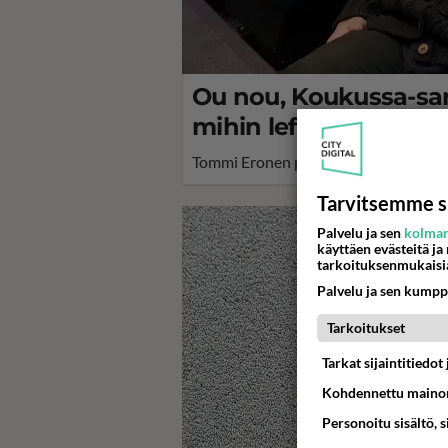
Ou nou, Koukussa-sarj
mihin leffaan Tommi
Tommi Eronen paljastaa lempileffansa
Tarvitsemme s
Palvelu ja sen
kolman
käyttäen evästeitä ja
tarkoituksenmukaisi
Palvelu ja sen kumpp
Tarkoitukset
Tarkat sijaintitiedo
Kohdennettu mainon
Personoitu sisältö, 