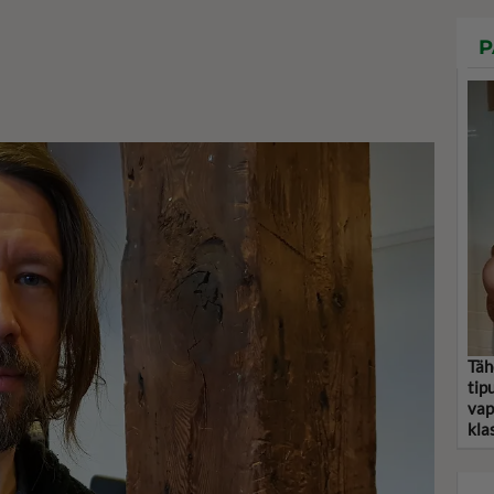
P
Täh
tip
vap
kla