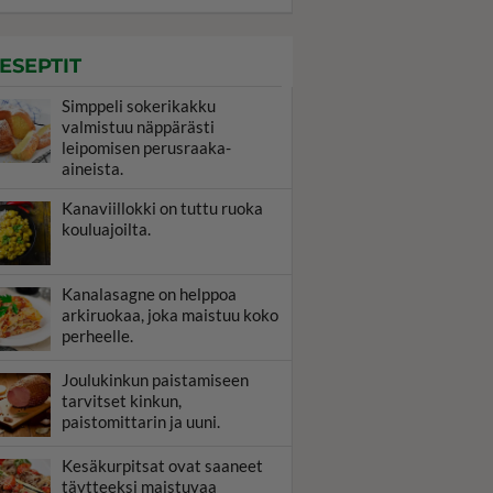
ESEPTIT
Simppeli sokerikakku
valmistuu näppärästi
leipomisen perusraaka-
aineista.
Kanaviillokki on tuttu ruoka
kouluajoilta.
Kanalasagne on helppoa
arkiruokaa, joka maistuu koko
perheelle.
Joulukinkun paistamiseen
tarvitset kinkun,
paistomittarin ja uuni.
Kesäkurpitsat ovat saaneet
täytteeksi maistuvaa