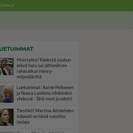
ÄÄNNÖT
UETUIMMAT
Muistatko? Kädestä suuhun
elävä Satu sai jättimäisen
rahasalkun Henry-
miljonääriltä
Luetuimmat: Aarne Pelkonen
ja Noora Louhimo vihdoinkin
yhdessä - Tätä moni jo odotti
Tiesitkö? Martina Aitolehden
isäpuoli on tämä suosittu
laulaja