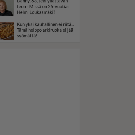
Danny, 83, teki yllättävän
teon - Missä on 25-vuotias
Helmi Loukasmäki?
Kun yksi kauhallinen ei riitä...
Tämä helppo arkiruoka ei jää
syömättä!