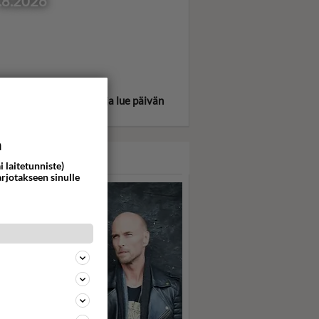
.8.2026
itse oma tähtimerkkisi ja lue päivän
oskooppi!
a
ASARI
i laitetunniste)
arjotakseen sinulle