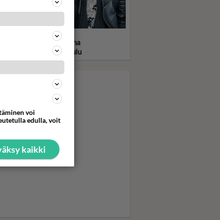
statko kuumat Bros-
soset 80-luvulta? Takana
v. välirikko ja mykkäkoulu
ttäminen voi
utetulla edulla, voit
äksy kaikki