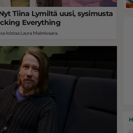
Nyt Tiina Lymiltä uusi, sysimusta
cking Everything
sa loistaa Laura Malmivaara.
H