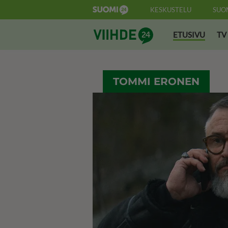
KESKUSTELU
SUO
Suomi24 Viihde
ETUSIVU
TV
TOMMI ERONEN