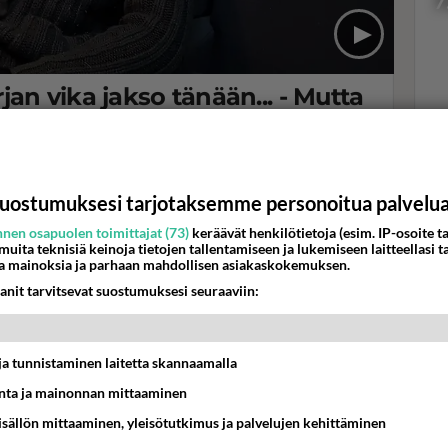
7
an vika jakso tänään... - Mutta
 Eronen on koukussa?
Val
hor
 Nauris.fin haastattelussa.
uostumuksesi tarjotaksemme personoitua palvelu
K
nen osapuolen toimittajat (73)
keräävät henkilötietoja (esim. IP-osoite ta
 muita teknisiä keinoja tietojen tallentamiseen ja lukemiseen laitteellasi t
a mainoksia ja parhaan mahdollisen asiakaskokemuksen.
anit tarvitsevat suostumuksesi seuraaviin:
t ja tunnistaminen laitetta skannaamalla
ta ja mainonnan mittaaminen
sisällön mittaaminen, yleisötutkimus ja palvelujen kehittäminen