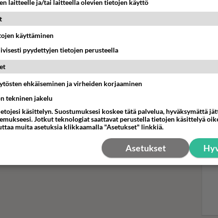
n laitteelle ja/tai laitteella olevien tietojen käyttö
t
Mui
etojen käyttäminen
kak
iivisesti pyydettyjen tietojen perusteella
28 
et
taa, miksi valitsi Kuusniemen ja
äytösten ehkäiseminen ja virheiden korjaaminen
osiin
ön tekninen jakelu
na Kuusniemi sopi Kristaksi ja Tommi Eronen Oskariksi.
ietojesi käsittelyn. Suostumuksesi koskee tätä palvelua, hyväksymättä jä
mukseesi. Jotkut teknologiat saattavat perustella tietojen käsittelyä oike
uttaa muita asetuksia klikkaamalla "Asetukset" linkkiä.
Asetukset
Hyv