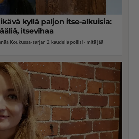
kävä kyllä paljon itse-alkuisia:
ääliä, itsevihaa
nää Koukussa-sarjan 2. kaudella poliisi - mitä jää