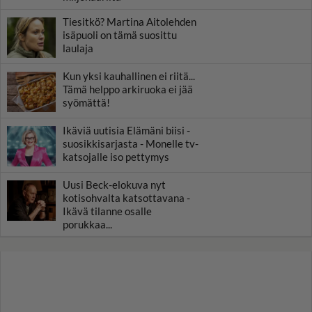
Tiesitkö? Martina Aitolehden
isäpuoli on tämä suosittu
laulaja
Kun yksi kauhallinen ei riitä...
Tämä helppo arkiruoka ei jää
syömättä!
Ikäviä uutisia Elämäni biisi -
suosikkisarjasta - Monelle tv-
katsojalle iso pettymys
Uusi Beck-elokuva nyt
kotisohvalta katsottavana -
Ikävä tilanne osalle
porukkaa...