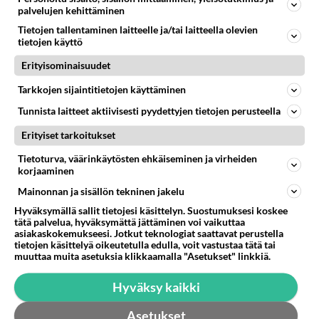
Ruskea kastike on lihapullien
palvelujen kehittäminen
perinteinen kaveri. Sopii myös
nakkikastikkeen pohjaksi!
Tietojen tallentaminen laitteelle ja/tai laitteella olevien
tietojen käyttö
Paholaisen hillo on ärhäkkä
Erityisominaisuudet
tapaus.
Tarkkojen sijaintitietojen käyttäminen
Tunnista laitteet aktiivisesti pyydettyjen tietojen perusteella
Aurajuustosalaatti maistuu
sellaisenaan tai pääruoan
Erityiset tarkoitukset
kyljessä. Tämä on salaatti
vaativaankin makuun!
Tietoturva, väärinkäytösten ehkäiseminen ja virheiden
korjaaminen
Mainonnan ja sisällön tekninen jakelu
Hyväksymällä sallit tietojesi käsittelyn. Suostumuksesi koskee
HOROSKOOPPI
tätä palvelua, hyväksymättä jättäminen voi vaikuttaa
asiakaskokemukseesi. Jotkut teknologiat saattavat perustella
tietojen käsittelyä oikeutetulla edulla, voit vastustaa tätä tai
6.8.2026
muuttaa muita asetuksia klikkaamalla "Asetukset" linkkiä.
Hyväksy kaikki
Asetukset