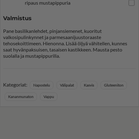
ripaus mustapippuria
Valmistus
Pane basilikanlehdet, pinjansiemenet, kuoritut
valkosipulinkynnet ja parmesaanijuustoraaste
tehosekoittimeen. Hienonna. Lisää öljyä vähitellen, kunnes
saat hyvänpaksuisen, tasaisen kastikkeen. Mausta pesto
suolalla ja mustapippurilla.
Kategoriat:
Napostelu
Välipalat
Kasvis
Gluteeniton
Kananmunaton
Vappu