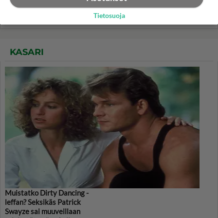
Tietosuoja
Valitse oma tähtimerkkisi ja lue päivän horoskooppi!
KASARI
Muistatko Dirty Dancing -
leffan? Seksikäs Patrick
Swayze sai muuveillaan