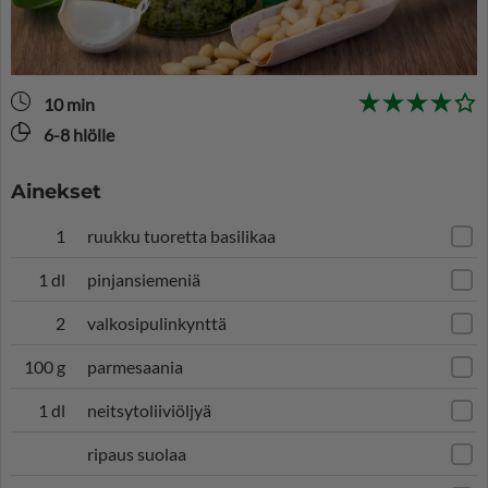
10 min
6-8 hlölle
Ainekset
1
ruukku tuoretta basilikaa
1 dl
pinjansiemeniä
2
valkosipulinkynttä
100 g
parmesaania
1 dl
neitsytoliiviöljyä
ripaus suolaa