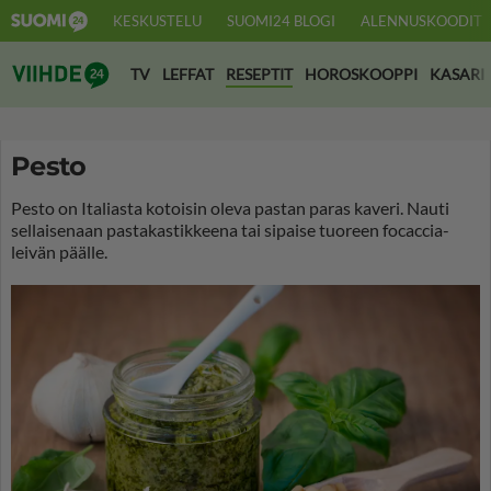
KESKUSTELU
SUOMI24 BLOGI
ALENNUSKOODIT
Suomi24 Viihde
TV
LEFFAT
RESEPTIT
HOROSKOOPPI
KASARI
Pesto
Pesto on Italiasta kotoisin oleva pastan paras kaveri. Nauti
sellaisenaan pastakastikkeena tai sipaise tuoreen focaccia-
leivän päälle.