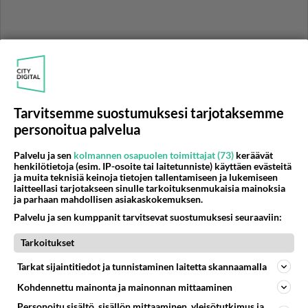
Tarvitsemme suostumuksesi tarjotaksemme
personoitua palvelua
Palvelu ja sen
kolmannen osapuolen toimittajat (73)
keräävät
henkilötietoja (esim. IP-osoite tai laitetunniste) käyttäen evästeitä
RESEPTIT
ja muita teknisiä keinoja tietojen tallentamiseen ja lukemiseen
laitteellasi tarjotakseen sinulle tarkoituksenmukaisia mainoksia
ja parhaan mahdollisen asiakaskokemuksen.
Kimchi on kiinankaalista
hapatettu korealainen ruoka.
Palvelu ja sen kumppanit tarvitsevat suostumuksesi seuraaviin:
Tarkoitukset
Kanavartaat valmistat
Tarkat sijaintitiedot ja tunnistaminen laitetta skannaamalla
nopeasti joko uunissa tai
grillissä.
Kohdennettu mainonta ja mainonnan mittaaminen
Personoitu sisältö, sisällön mittaaminen, yleisötutkimus ja