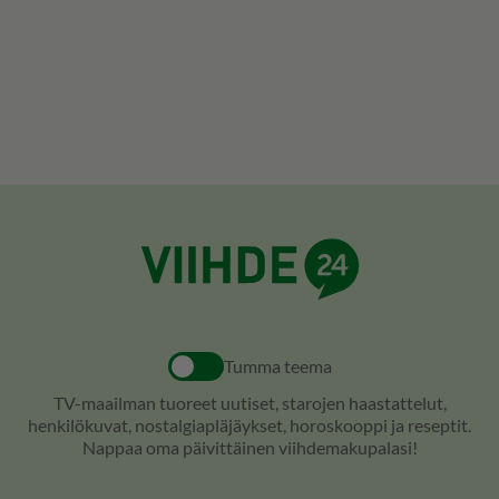
Tumma teema
TV-maailman tuoreet uutiset, starojen haastattelut,
henkilökuvat, nostalgiapläjäykset, horoskooppi ja reseptit.
Nappaa oma päivittäinen viihdemakupalasi!