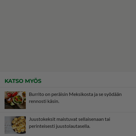
KATSO MYÖS
Burrito on peräisin Meksikosta ja se syödään
rennosti käsin.
Juustokeksit maistuvat sellaisenaan tai
perinteisesti juustolautasella.