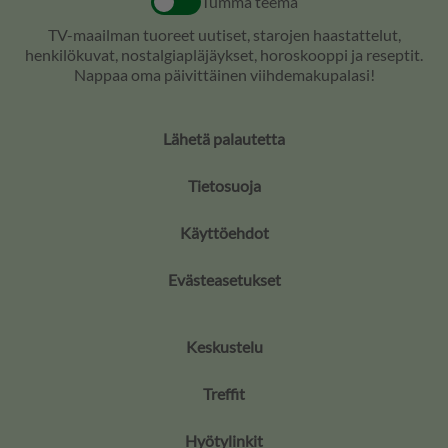
Tumma teema
TV-maailman tuoreet uutiset, starojen haastattelut,
henkilökuvat, nostalgiapläjäykset, horoskooppi ja reseptit.
Nappaa oma päivittäinen viihdemakupalasi!
Lähetä palautetta
Tietosuoja
Käyttöehdot
Evästeasetukset
Keskustelu
Treffit
Hyötylinkit