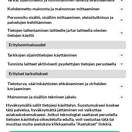
Tarkat sijaintitiedot ja tunnistaminen laitetta skannaamalla
lasagneen. Maistuva
kasvisruoka!
Kohdennettu mainonta ja mainonnan mittaaminen
Personoitu sisältö, sisällön mittaaminen, yleisötutkimus ja
Kebabin pystyy tekemään
palvelujen kehittäminen
myös kotona, kun käytät
Tietojen tallentaminen laitteelle ja/tai laitteella olevien
valmista kebab-lihaa.
tietojen käyttö
Kotitekoinen sinappi on nopea
Erityisominaisuudet
valmistaa. Anna lahjaksi
kauniissa purkissa!
Tarkkojen sijaintitietojen käyttäminen
Tunnista laitteet aktiivisesti pyydettyjen tietojen perusteella
Mustikkapiirakka on helppo
tehdä pyöreään vuokaan
Erityiset tarkoitukset
kannellisena. Tarjoa
sellaisenaan tai
Tietoturva, väärinkäytösten ehkäiseminen ja virheiden
vaniljajäätelön kanssa. Nam!
korjaaminen
Mainonnan ja sisällön tekninen jakelu
Munakasrulla on kuin
suolainen versio
Hyväksymällä sallit tietojesi käsittelyn. Suostumuksesi koskee
kääretortusta!
tätä palvelua, hyväksymättä jättäminen voi vaikuttaa
asiakaskokemukseesi. Jotkut teknologiat saattavat perustella
tietojen käsittelyä oikeutetulla edulla, voit vastustaa tätä tai
muuttaa muita asetuksia klikkaamalla "Asetukset" linkkiä.