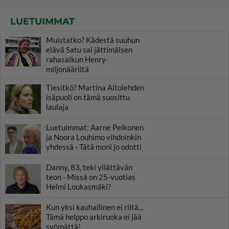
LUETUIMMAT
Muistatko? Kädestä suuhun
elävä Satu sai jättimäisen
rahasalkun Henry-
miljonääriltä
Tiesitkö? Martina Aitolehden
isäpuoli on tämä suosittu
laulaja
Luetuimmat: Aarne Pelkonen
ja Noora Louhimo vihdoinkin
yhdessä - Tätä moni jo odotti
Danny, 83, teki yllättävän
teon - Missä on 25-vuotias
Helmi Loukasmäki?
Kun yksi kauhallinen ei riitä...
Tämä helppo arkiruoka ei jää
syömättä!