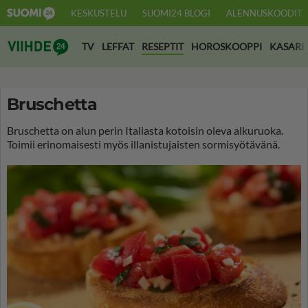
KESKUSTELU
SUOMI24 BLOGI
ALENNUSKOODIT
Suomi24 Viihde
TV
LEFFAT
RESEPTIT
HOROSKOOPPI
KASARI
Bruschetta
Bruschetta on alun perin Italiasta kotoisin oleva alkuruoka.
Toimii erinomaisesti myös illanistujaisten sormisyötävänä.