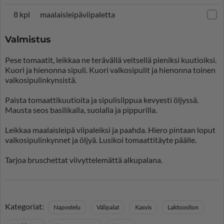
8 kpl
maalaisleipäviipaletta
Valmistus
Pese tomaatit, leikkaa ne terävällä veitsellä pieniksi kuutioiksi.
Kuori ja hienonna sipuli. Kuori valkosipulit ja hienonna toinen
valkosipulinkynsistä.
Paista tomaattikuutioita ja sipulisilppua kevyesti öljyssä.
Mausta seos basilikalla, suolalla ja pippurilla.
Leikkaa maalaisleipä viipaleiksi ja paahda. Hiero pintaan loput
valkosipulinkynnet ja öljyä. Lusikoi tomaattitäyte päälle.
Tarjoa bruschettat viivyttelemättä alkupalana.
Kategoriat:
Napostelu
Välipalat
Kasvis
Laktoositon