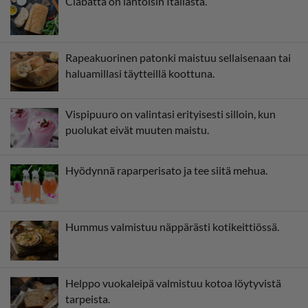
Ciabatta on lähtöisin Italiasta.
Rapeakuorinen patonki maistuu sellaisenaan tai
haluamillasi täytteillä koottuna.
Vispipuuro on valintasi erityisesti silloin, kun
puolukat eivät muuten maistu.
Hyödynnä raparperisato ja tee siitä mehua.
Hummus valmistuu näppärästi kotikeittiössä.
Helppo vuokaleipä valmistuu kotoa löytyvistä
tarpeista.