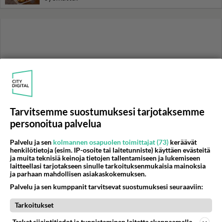
Tarvitsemme suostumuksesi tarjotaksemme
personoitua palvelua
Palvelu ja sen
kolmannen osapuolen toimittajat (73)
keräävät
henkilötietoja (esim. IP-osoite tai laitetunniste) käyttäen evästeitä
ja muita teknisiä keinoja tietojen tallentamiseen ja lukemiseen
laitteellasi tarjotakseen sinulle tarkoituksenmukaisia mainoksia
ja parhaan mahdollisen asiakaskokemuksen.
Palvelu ja sen kumppanit tarvitsevat suostumuksesi seuraaviin:
RESEPTIT
Tarkoitukset
Pesto-pinaattilasagne tuo
uutta makua perinteiseen