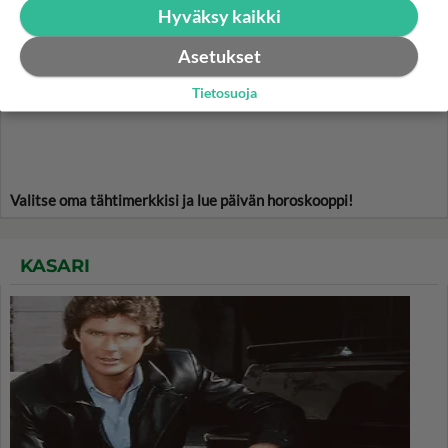
HOROSKOOPPI
Hyväksy kaikki
Asetukset
8.8.2026
Tietosuoja
Valitse oma tähtimerkkisi ja lue päivän horoskooppi!
KASARI