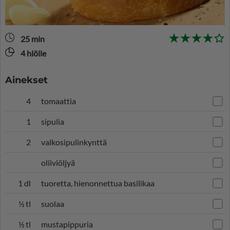
25 min
4 hlölle
Ainekset
4
tomaattia
1
sipulia
2
valkosipulinkynttä
oliiviöljyä
1 dl
tuoretta, hienonnettua basilikaa
½ tl
suolaa
½ tl
mustapippuria