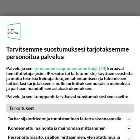
Tarvitsemme suostumuksesi tarjotaksemme
personoitua palvelua
Palvelu ja sen
kolmannen osapuolen toimittajat (73)
keräävät
henkilötietoja (esim. IP-osoite tai laitetunniste) käyttäen evästeitä
RESEPTIT
ja muita teknisiä keinoja tietojen tallentamiseen ja lukemiseen
laitteellasi tarjotakseen sinulle tarkoituksenmukaisia mainoksia
Kasvispiirakka saa mehevää
ja parhaan mahdollisen asiakaskokemuksen.
makua tomaatista, basilikasta
Palvelu ja sen kumppanit tarvitsevat suostumuksesi seuraaviin:
ja fetasta. Nauti
pikkuateriana salaatin
Tarkoitukset
kanssa!
Tarkat sijaintitiedot ja tunnistaminen laitetta skannaamalla
Pinaatti-raejuustopiirakka
Kohdennettu mainonta ja mainonnan mittaaminen
täyttää välipalana tai maistuu
illanistujaisissa.
Personoitu sisältö, sisällön mittaaminen, yleisötutkimus ja