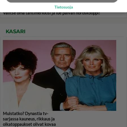
Tietosuoja
Valitse oma tähtimerkkisi ja lue päivän horoskooppi!
KASARI
Muistatko? Dynastia tv-
sarjassa kauneus, rikkaus ja
olkatoppaukset olivat kovaa