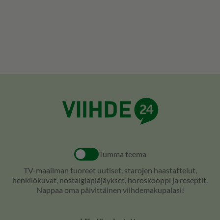
Tumma teema
TV-maailman tuoreet uutiset, starojen haastattelut,
henkilökuvat, nostalgiapläjäykset, horoskooppi ja reseptit.
Nappaa oma päivittäinen viihdemakupalasi!