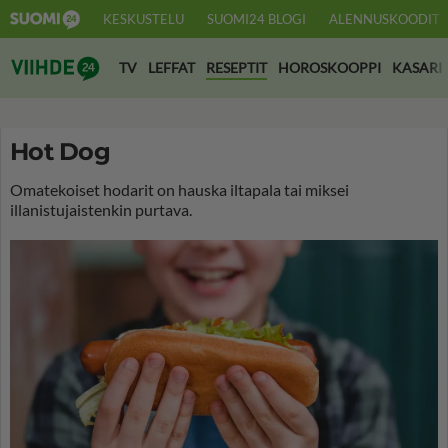
KESKUSTELU
SUOMI24 BLOGI
ALENNUSKOODIT
Suomi24 Viihde
TV
LEFFAT
RESEPTIT
HOROSKOOPPI
KASARI
Hot Dog
Omatekoiset hodarit on hauska iltapala tai miksei
illanistujaistenkin purtava.