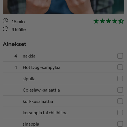
15 min
4 hlölle
Ainekset
4
nakkia
4
Hot Dog -sämpylää
sipulia
Coleslaw -salaattia
kurkkusalaattia
ketsuppia tai chilihilloa
sinappia