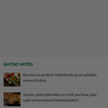
KATSO MYÖS
Burrito on peräisin Meksikosta ja se syödään
rennosti käsin.
Juusto-pekonipiirakka on tuhti purtava, joka
sopii erinomaisesti herkkuhetkiin!