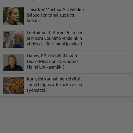
Tiesitkö? Martina Aitolehden
isäpuoli on tämä suosittu
laulaja
Luetuimmat: Aarne Pelkonen
ja Noora Louhimo vihdoinkin
yhdessä - Tätä moni jo odotti
Danny, 83, teki yllättävän
teon - Missä on 25-vuotias
Helmi Loukasmäki?
Kun yksi kauhallinen ei riitä...
Tämä helppo arkiruoka ei jää
syömättä!