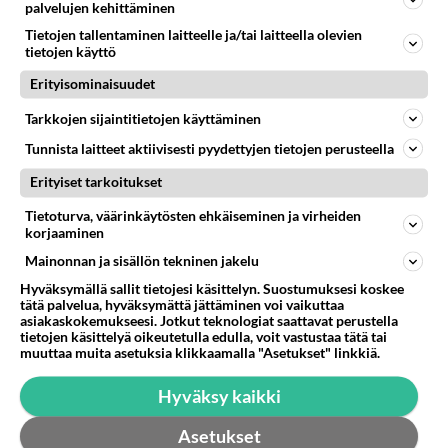
palvelujen kehittäminen
Bruschetta on alun perin
Tietojen tallentaminen laitteelle ja/tai laitteella olevien
Italiasta kotoisin oleva
tietojen käyttö
alkuruoka.
Erityisominaisuudet
Kotitekoinen sinappi on nopea
Tarkkojen sijaintitietojen käyttäminen
valmistaa. Anna lahjaksi
kauniissa purkissa!
Tunnista laitteet aktiivisesti pyydettyjen tietojen perusteella
Raparperipiirakka on vaan
Erityiset tarkoitukset
niin herkullista!
Tietoturva, väärinkäytösten ehkäiseminen ja virheiden
korjaaminen
Mainonnan ja sisällön tekninen jakelu
Hyväksymällä sallit tietojesi käsittelyn. Suostumuksesi koskee
HOROSKOOPPI
tätä palvelua, hyväksymättä jättäminen voi vaikuttaa
asiakaskokemukseesi. Jotkut teknologiat saattavat perustella
tietojen käsittelyä oikeutetulla edulla, voit vastustaa tätä tai
9.8.2026
muuttaa muita asetuksia klikkaamalla "Asetukset" linkkiä.
Hyväksy kaikki
Asetukset