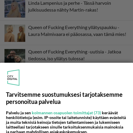
Linda Lampenius ja perhe - Tässä harvoin
julkisuudessa nähty Martin-rakas!
Queen of Fucking Everything yllätyspaukku -
Laura Malmivaara ei pääosassa, vaan tämä mies!
Queen of Fucking Everything -uutisia - Jatkoa
tiedossa, iso yllätys tulossa!
Kristo Salminen yllättää isosti - Queen of Fuckin
Everything -tähti ei pidä kynttilää vakan alla!
Tarvitsemme suostumuksesi tarjotaksemme
Tässä ovat Elämäni biisi -vieraat lauantai 25.10. -
personoitua palvelua
Erityisesti yksi vieras ilahduttaa!
Palvelu ja sen
kolmannen osapuolen toimittajat (73)
keräävät
henkilötietoja (esim. IP-osoite tai laitetunniste) käyttäen evästeitä
ja muita teknisiä keinoja tietojen tallentamiseen ja lukemiseen
laitteellasi tarjotakseen sinulle tarkoituksenmukaisia mainoksia
ja parhaan mahdollisen asiakaskokemuksen.