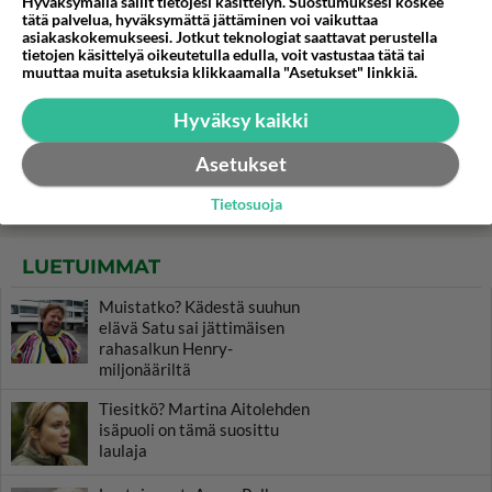
Hyväksymällä sallit tietojesi käsittelyn. Suostumuksesi koskee
tätä palvelua, hyväksymättä jättäminen voi vaikuttaa
asiakaskokemukseesi. Jotkut teknologiat saattavat perustella
tietojen käsittelyä oikeutetulla edulla, voit vastustaa tätä tai
muuttaa muita asetuksia klikkaamalla "Asetukset" linkkiä.
Hyväksy kaikki
Asetukset
Tietosuoja
LUETUIMMAT
Muistatko? Kädestä suuhun
elävä Satu sai jättimäisen
rahasalkun Henry-
miljonääriltä
Tiesitkö? Martina Aitolehden
isäpuoli on tämä suosittu
laulaja