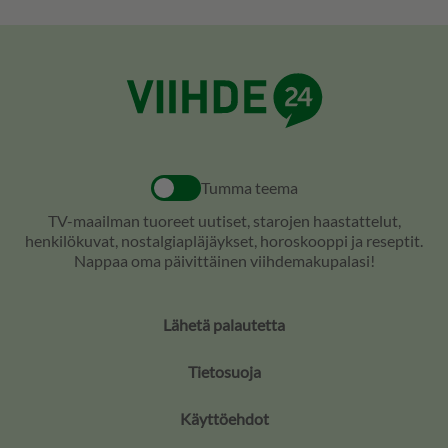
Tumma teema
TV-maailman tuoreet uutiset, starojen haastattelut,
henkilökuvat, nostalgiapläjäykset, horoskooppi ja reseptit.
Nappaa oma päivittäinen viihdemakupalasi!
Lähetä palautetta
Tietosuoja
Käyttöehdot