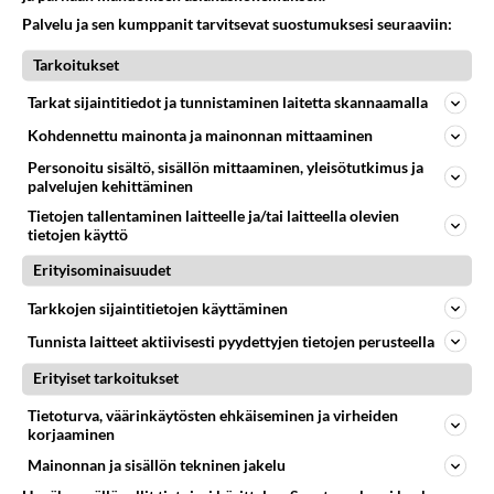
Palvelu ja sen kumppanit tarvitsevat suostumuksesi seuraaviin:
Tarkoitukset
Tarkat sijaintitiedot ja tunnistaminen laitetta skannaamalla
Kohdennettu mainonta ja mainonnan mittaaminen
Personoitu sisältö, sisällön mittaaminen, yleisötutkimus ja
palvelujen kehittäminen
Tietojen tallentaminen laitteelle ja/tai laitteella olevien
tietojen käyttö
Erityisominaisuudet
Tarkkojen sijaintitietojen käyttäminen
Tunnista laitteet aktiivisesti pyydettyjen tietojen perusteella
Erityiset tarkoitukset
Tietoturva, väärinkäytösten ehkäiseminen ja virheiden
korjaaminen
Mainonnan ja sisällön tekninen jakelu