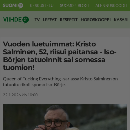
KESKUSTELU
SUOMI24 BLOGI
ALENNUSKOODIT
Suomi24 Viihde
TV
LEFFAT
RESEPTIT
HOROSKOOPPI
KASARI
Vuoden luetuimmat: Kristo
Salminen, 52, riisui paitansa - Iso-
Börjen tatuoinnit sai somessa
tuomion!
Queen of Fucking Everything -sarjassa Kristo Salminen on
tatuoitu rikollispomo Iso-Börje.
22.1.2026 klo 10:00