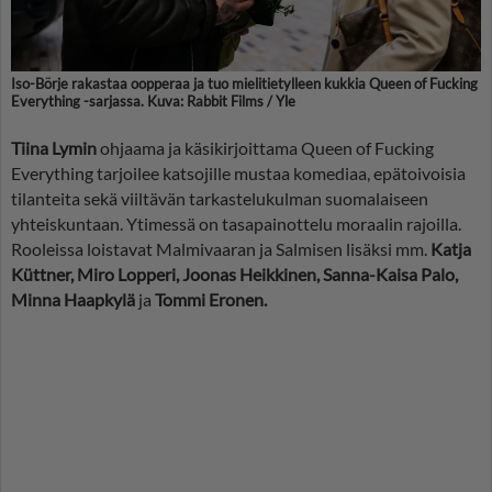
Iso-Börje rakastaa oopperaa ja tuo mielitietylleen kukkia Queen of Fucking
Everything -sarjassa. Kuva: Rabbit Films / Yle
Tiina Lymin
ohjaama ja käsikirjoittama Queen of Fucking
Everything tarjoilee katsojille mustaa komediaa, epätoivoisia
tilanteita sekä viiltävän tarkastelukulman suomalaiseen
yhteiskuntaan. Ytimessä on tasapainottelu moraalin rajoilla.
Rooleissa loistavat Malmivaaran ja Salmisen lisäksi mm.
Katja
Küttner, Miro Lopperi, Joonas Heikkinen, Sanna-Kaisa Palo,
Minna Haapkylä
ja
Tommi Eronen.