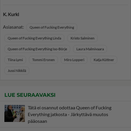
K. Kurki
Asiasanat:
Queen of Fucking Everything
Queen of Fucking Everything Linda
Kristo Salminen
Queen of Fucking Everything Iso-Börje
Laura Malmivaara
Tiina Lymi
Tommi Eronen
Miro Lopperi
Katja Küttner
Jussi Nikkilä
LUE SEURAAVAKSI
Tätä ei osannut odottaa Queen of Fucking
Everything jatkosta - Järkyttävä muutos
pääosaan