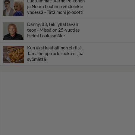
Luetuimmat: Aarne Pelkonen
ja Noora Louhimo vihdoinkin
yhdessä - Tätä moni jo odotti
Danny, 83, teki yllättävän
teon - Missä on 25-vuotias
Helmi Loukasmäki?
Kun yksi kauhallinen ei riitä...
Tämä helppo arkiruoka ei jää
syömättä!