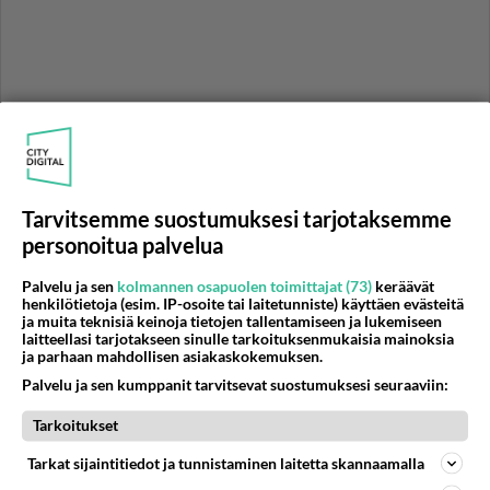
Tarvitsemme suostumuksesi tarjotaksemme
personoitua palvelua
Palvelu ja sen
kolmannen osapuolen toimittajat (73)
keräävät
henkilötietoja (esim. IP-osoite tai laitetunniste) käyttäen evästeitä
ja muita teknisiä keinoja tietojen tallentamiseen ja lukemiseen
laitteellasi tarjotakseen sinulle tarkoituksenmukaisia mainoksia
ja parhaan mahdollisen asiakaskokemuksen.
RESEPTIT
Palvelu ja sen kumppanit tarvitsevat suostumuksesi seuraaviin:
Klassiset Lindströmin pihvit
Tarkoitukset
saavat vahvan värinsä
punajuuresta. Voi mitä
Tarkat sijaintitiedot ja tunnistaminen laitetta skannaamalla
herkkua kertakaikkiaan!