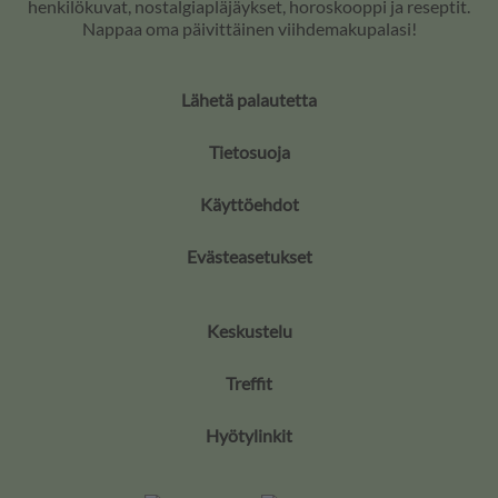
henkilökuvat, nostalgiapläjäykset, horoskooppi ja reseptit.
Nappaa oma päivittäinen viihdemakupalasi!
Lähetä palautetta
Tietosuoja
Käyttöehdot
Evästeasetukset
Keskustelu
Treffit
Hyötylinkit