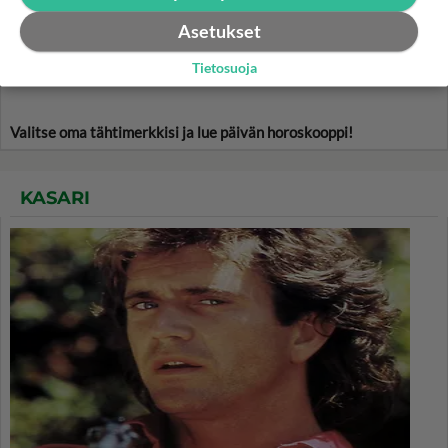
Asetukset
Tietosuoja
Valitse oma tähtimerkkisi ja lue päivän horoskooppi!
KASARI