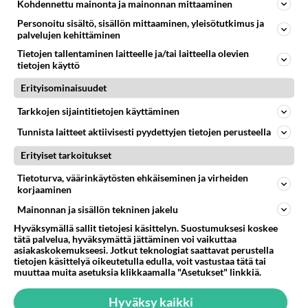
Kohdennettu mainonta ja mainonnan mittaaminen
Minestronekeitto on
Personoitu sisältö, sisällön mittaaminen, yleisötutkimus ja
saapasmaasta kotoisin oleva
palvelujen kehittäminen
tuhti keitto.
Tietojen tallentaminen laitteelle ja/tai laitteella olevien
Kesäkurpitsalasagne on
tietojen käyttö
tuunattu versio klassisesta
Erityisominaisuudet
italialaislasagnesta.
Tarkkojen sijaintitietojen käyttäminen
Lohkoperunat toimii mainiosti
sellaisenaan naposteluun tai
Tunnista laitteet aktiivisesti pyydettyjen tietojen perusteella
pääruoan lisukkeeksi.
Erityiset tarkoitukset
Juustokierteet ovat
Tietoturva, väärinkäytösten ehkäiseminen ja virheiden
naposteluherkku, mutta kyllä
korjaaminen
ne käyvät myös keiton kanssa
Mainonnan ja sisällön tekninen jakelu
nautittavaksi.
Hyväksymällä sallit tietojesi käsittelyn. Suostumuksesi koskee
tätä palvelua, hyväksymättä jättäminen voi vaikuttaa
asiakaskokemukseesi. Jotkut teknologiat saattavat perustella
tietojen käsittelyä oikeutetulla edulla, voit vastustaa tätä tai
HOROSKOOPPI
muuttaa muita asetuksia klikkaamalla "Asetukset" linkkiä.
8.8.2026
Hyväksy kaikki