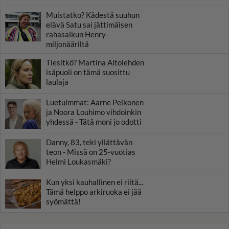
Muistatko? Kädestä suuhun
elävä Satu sai jättimäisen
rahasalkun Henry-
miljonääriltä
Tiesitkö? Martina Aitolehden
isäpuoli on tämä suosittu
laulaja
Luetuimmat: Aarne Pelkonen
ja Noora Louhimo vihdoinkin
yhdessä - Tätä moni jo odotti
Danny, 83, teki yllättävän
teon - Missä on 25-vuotias
Helmi Loukasmäki?
Kun yksi kauhallinen ei riitä...
Tämä helppo arkiruoka ei jää
syömättä!