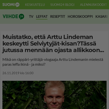
KESKUSTELU
SUOMI24 BLOGI
ALENNUSKOODIT
Suomi24 Viihde
TV
LEFFAT
RESEPTIT
HOROSKOOPPI
KASARI
Muistatko, että Arttu Lindeman
keskeytti Selviytyjät-kisan?Tässä
jutussa mennään ojasta allikkoon...
Mikä on räppäri-yrittäjä-vlogaaja Arttu Lindemanin mielestä
paras leffa ikinä - ja miksi?
26.11.2019 klo 16:00