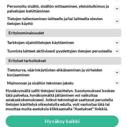
Personoitu sisältö, sisällön mittaaminen, yleisötutkimus ja
palvelujen kehittäminen
Tietojen tallentaminen laitteelle ja/tai laitteella olevien
tietojen käyttö
Erityisominaisuudet
Valitse oma tähtimerkkisi ja lue päivän horoskooppi!
Tarkkojen sijaintitietojen käyttäminen
Tunnista laitteet aktiivisesti pyydettyjen tietojen perusteella
KASARI
Erityiset tarkoitukset
Tietoturva, väärinkäytösten ehkäiseminen ja virheiden
korjaaminen
Mainonnan ja sisällön tekninen jakelu
Hyväksymällä sallit tietojesi käsittelyn. Suostumuksesi koskee
tätä palvelua, hyväksymättä jättäminen voi vaikuttaa
asiakaskokemukseesi. Jotkut teknologiat saattavat perustella
tietojen käsittelyä oikeutetulla edulla, voit vastustaa tätä tai
muuttaa muita asetuksia klikkaamalla "Asetukset" linkkiä.
Hyväksy kaikki