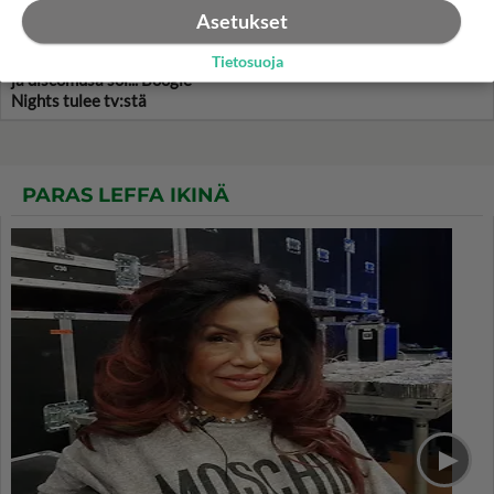
Asetukset
Avoin seksi ja kokaiini
kirittävät pornotähden uraa -
Tietosuoja
ja discomusa soi... Boogie
Nights tulee tv:stä
PARAS LEFFA IKINÄ