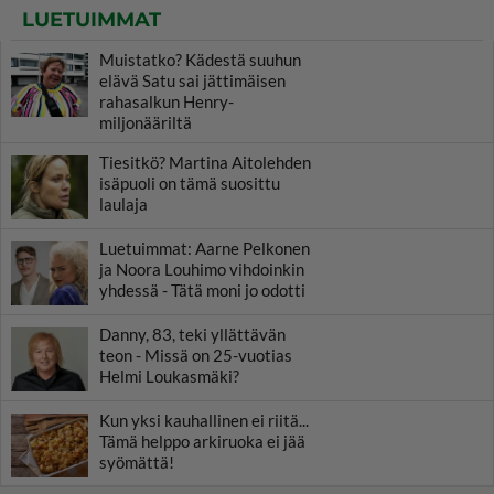
LUETUIMMAT
Muistatko? Kädestä suuhun
elävä Satu sai jättimäisen
rahasalkun Henry-
miljonääriltä
Tiesitkö? Martina Aitolehden
isäpuoli on tämä suosittu
laulaja
Luetuimmat: Aarne Pelkonen
ja Noora Louhimo vihdoinkin
yhdessä - Tätä moni jo odotti
Danny, 83, teki yllättävän
teon - Missä on 25-vuotias
Helmi Loukasmäki?
Kun yksi kauhallinen ei riitä...
Tämä helppo arkiruoka ei jää
syömättä!