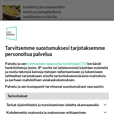
Imelletty perunalaatikko
maistuu joulupöydässä
laatikkojen ystäville.
Guacamole arriba!
Puolukkapiirakka maistuu
Tarvitsemme suostumuksesi tarjotaksemme
heillekin, jotka eivät niin kovin
personoitua palvelua
välitä puolukasta.
Palvelu ja sen
kolmannen osapuolen toimittajat (73)
keräävät
Spaghetti bolognese -
henkilötietoja (esim. IP-osoite tai laitetunniste) käyttäen evästeitä
klassikkoruoka Italiasta.
ja muita teknisiä keinoja tietojen tallentamiseen ja lukemiseen
laitteellasi tarjotakseen sinulle tarkoituksenmukaisia mainoksia
Mammia mia, mikä herkku!
ja parhaan mahdollisen asiakaskokemuksen.
Palvelu ja sen kumppanit tarvitsevat suostumuksesi seuraaviin:
Tarkoitukset
HOROSKOOPPI
Tarkat sijaintitiedot ja tunnistaminen laitetta skannaamalla
8.8.2026
Kohdennettu mainonta ja mainonnan mittaaminen