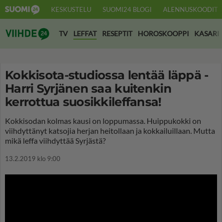
KESKUSTELU
SUOMI24 BLOGI
ALENNUSKOODIT
Suomi24 Viihde
TV
LEFFAT
RESEPTIT
HOROSKOOPPI
KASARI
Kokkisota-studiossa lentää läppä -
Harri Syrjänen saa kuitenkin
kerrottua suosikkileffansa!
Kokkisodan kolmas kausi on loppumassa. Huippukokki on
viihdyttänyt katsojia herjan heitollaan ja kokkailuillaan. Mutta
mikä leffa viihdyttää Syrjästä?
13.2.2019 klo 9:00