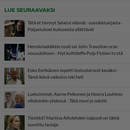
LUE SEURAAVAKSI
Tätä et tiennyt Salatut elämät -suosikkisarjasta -
Paljastukset kulisseista yllättävät
Heroiiniaddiktin rooli sai John Travoltan uran
nousukiitoon - Nyt kulttileffa Pulp Fiction tv:stä
Esko Eerikäinen lopetti testosteronit kesäksi -
Tämä ikävä vaikutus iski heti
Luetuimmat: Aarne Pelkonen ja Noora Louhimo
vihdoinkin yhdessä - Tätä moni jo odotti
Tiesitkö? Martina Aitolehden isäpuoli on tämä
suosittu laulaja