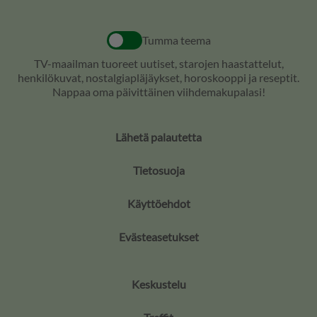
Tumma teema
TV-maailman tuoreet uutiset, starojen haastattelut,
henkilökuvat, nostalgiapläjäykset, horoskooppi ja reseptit.
Nappaa oma päivittäinen viihdemakupalasi!
Lähetä palautetta
Tietosuoja
Käyttöehdot
Evästeasetukset
Keskustelu