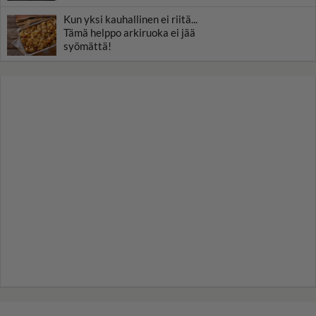
Kun yksi kauhallinen ei riitä...
Tämä helppo arkiruoka ei jää
syömättä!