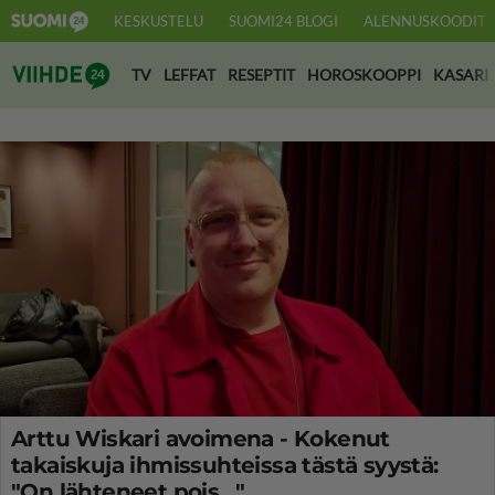
KESKUSTELU
SUOMI24 BLOGI
ALENNUSKOODIT
Suomi24 Viihde
TV
LEFFAT
RESEPTIT
HOROSKOOPPI
KASARI
Arttu Wiskari avoimena - Kokenut
takaiskuja ihmissuhteissa tästä syystä:
"On lähteneet pois…"