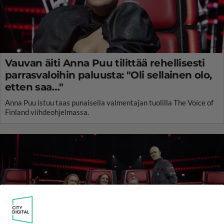
Vauvan äiti Anna Puu tilittää rehellisesti
parrasvaloihin paluusta: "Oli sellainen olo,
etten saa…"
Anna Puu istuu taas punaisella valmentajan tuolilla The Voice of
Finland viihdeohjelmassa.