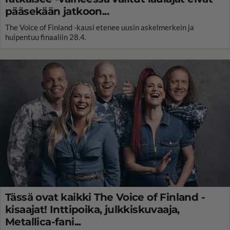
pääsekään jatkoon...
The Voice of Finland -kausi etenee uusin askelmerkein ja
huipentuu finaaliin 28.4.
Tässä ovat kaikki The Voice of Finland -
kisaajat! Inttipoika, julkkiskuvaaja,
Metallica-fani...