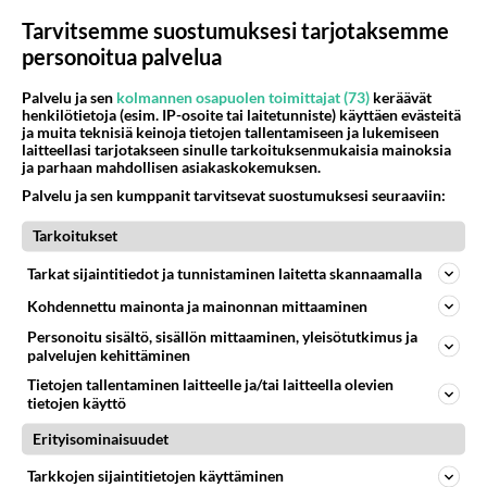
Tarvitsemme suostumuksesi tarjotaksemme
personoitua palvelua
Lähes 1500 haki: Katso tästä mukaan
Palvelu ja sen
kolmannen osapuolen toimittajat (73)
keräävät
henkilötietoja (esim. IP-osoite tai laitetunniste) käyttäen evästeitä
päässeet TVOF-laulajat - Löytyykö tuttuja
ja muita teknisiä keinoja tietojen tallentamiseen ja lukemiseen
omasta kylästä?
laitteellasi tarjotakseen sinulle tarkoituksenmukaisia mainoksia
ja parhaan mahdollisen asiakaskokemuksen.
The Voice of Finland -kisassa ovat mukana mm. baarimikko,
Palvelu ja sen kumppanit tarvitsevat suostumuksesi seuraaviin:
personal trainer, oopperalaulaja, postinjakaja, hiusmuotoilija
sekä aivoterveyden asiantuntija.
Tarkoitukset
Tarkat sijaintitiedot ja tunnistaminen laitetta skannaamalla
Kohdennettu mainonta ja mainonnan mittaaminen
Personoitu sisältö, sisällön mittaaminen, yleisötutkimus ja
palvelujen kehittäminen
Tietojen tallentaminen laitteelle ja/tai laitteella olevien
tietojen käyttö
Erityisominaisuudet
Tarkkojen sijaintitietojen käyttäminen