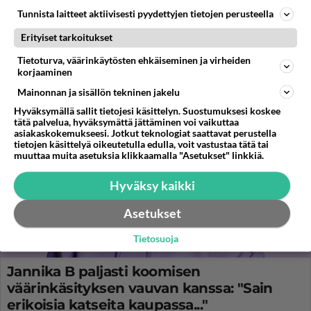
Tunnista laitteet aktiivisesti pyydettyjen tietojen perusteella
Erityiset tarkoitukset
Tietoturva, väärinkäytösten ehkäiseminen ja virheiden
korjaaminen
Mainonnan ja sisällön tekninen jakelu
Hyväksymällä sallit tietojesi käsittelyn. Suostumuksesi koskee
tätä palvelua, hyväksymättä jättäminen voi vaikuttaa
asiakaskokemukseesi. Jotkut teknologiat saattavat perustella
tietojen käsittelyä oikeutetulla edulla, voit vastustaa tätä tai
muuttaa muita asetuksia klikkaamalla "Asetukset" linkkiä.
Hyväksy kaikki
Asetukset
Tietosuoja
Jannika B paljasti koomisen
väärinkäsityksen vauvan kanssa: "Sain
erikoisia katseita kaupassa..."