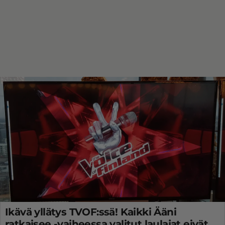
Ikävä yllätys TVOF:ssä! Kaikki Ääni
ratkaisee -vaiheessa valitut laulajat eivät