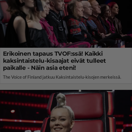
Erikoinen tapaus TVOF:ssä! Kaikki
kaksintaistelu-kisaajat eivät tulleet
paikalle - Näin asia eteni!
The Voice of Finland jatkuu Kaksintaistelu-kisojen merkeissä.