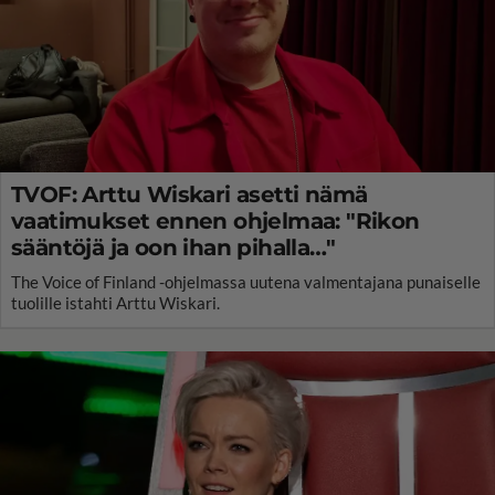
TVOF: Arttu Wiskari asetti nämä
vaatimukset ennen ohjelmaa: "Rikon
sääntöjä ja oon ihan pihalla…"
The Voice of Finland -ohjelmassa uutena valmentajana punaiselle
tuolille istahti Arttu Wiskari.