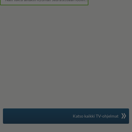
»
Suomen suosituin
Katso kaikki TV-ohjelmat
TV-opas