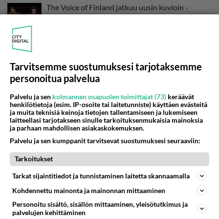
The Voice of Finland jatkuu uusin kuvioin -
Mukaan Mirella ja Ares!
Jenni Alexandrova ja Toni Lähde ratkeavat
liitoksistaan - Tällainen on uusperhe!
Tarvitsemme suostumuksesi tarjotaksemme
personoitua palvelua
Oho! Kohu-eroaja Toni Nieminen treffeillä -
Palvelu ja sen
kolmannen osapuolen toimittajat (73)
keräävät
Varsin erikoinen yksityiskohta pistää silmään...
henkilötietoja (esim. IP-osoite tai laitetunniste) käyttäen evästeitä
ja muita teknisiä keinoja tietojen tallentamiseen ja lukemiseen
laitteellasi tarjotakseen sinulle tarkoituksenmukaisia mainoksia
TV-ENSI-ILTA: Myrskyluodon Maija elokuva -
ja parhaan mahdollisen asiakaskokemuksen.
Voimakas kuvaus rakkaudesta ankarissa
Palvelu ja sen kumppanit tarvitsevat suostumuksesi seuraaviin:
olosuhteissa
Tarkoitukset
Maija Vilkkumaa OUT, Jenni Vartiainen IN - The
Tarkat sijaintitiedot ja tunnistaminen laitetta skannaamalla
Voice of Finland rajun muutoksen kourissa!
Kohdennettu mainonta ja mainonnan mittaaminen
Personoitu sisältö, sisällön mittaaminen, yleisötutkimus ja
palvelujen kehittäminen