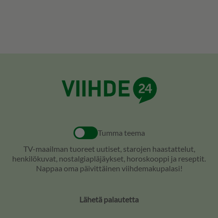
Tumma teema
TV-maailman tuoreet uutiset, starojen haastattelut,
henkilökuvat, nostalgiapläjäykset, horoskooppi ja reseptit.
Nappaa oma päivittäinen viihdemakupalasi!
Lähetä palautetta