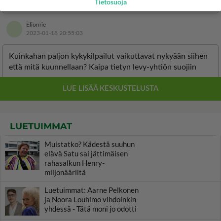
Tietosuoja
LUETUIMMAT
Muistatko? Kädestä suuhun
elävä Satu sai jättimäisen
rahasalkun Henry-
miljonääriltä
Luetuimmat: Aarne Pelkonen
ja Noora Louhimo vihdoinkin
yhdessä - Tätä moni jo odotti