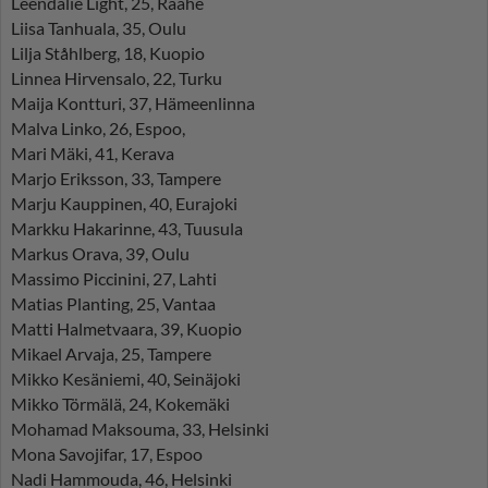
Leendalie Light, 25, Raahe
Liisa Tanhuala, 35, Oulu
Lilja Ståhlberg, 18, Kuopio
Linnea Hirvensalo, 22, Turku
Maija Kontturi, 37, Hämeenlinna
Malva Linko, 26, Espoo,
Mari Mäki, 41, Kerava
Marjo Eriksson, 33, Tampere
Marju Kauppinen, 40, Eurajoki
Markku Hakarinne, 43, Tuusula
Markus Orava, 39, Oulu
Massimo Piccinini, 27, Lahti
Matias Planting, 25, Vantaa
Matti Halmetvaara, 39, Kuopio
Mikael Arvaja, 25, Tampere
Mikko Kesäniemi, 40, Seinäjoki
Mikko Törmälä, 24, Kokemäki
Mohamad Maksouma, 33, Helsinki
Mona Savojifar, 17, Espoo
Nadi Hammouda, 46, Helsinki