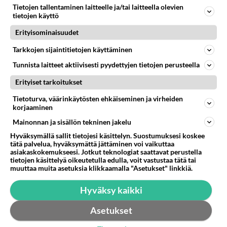
Tietojen tallentaminen laitteelle ja/tai laitteella olevien
tietojen käyttö
Erityisominaisuudet
Tarkkojen sijaintitietojen käyttäminen
Tunnista laitteet aktiivisesti pyydettyjen tietojen perusteella
Erityiset tarkoitukset
Tietoturva, väärinkäytösten ehkäiseminen ja virheiden
korjaaminen
Mainonnan ja sisällön tekninen jakelu
Hyväksymällä sallit tietojesi käsittelyn. Suostumuksesi koskee
tätä palvelua, hyväksymättä jättäminen voi vaikuttaa
asiakaskokemukseesi. Jotkut teknologiat saattavat perustella
tietojen käsittelyä oikeutetulla edulla, voit vastustaa tätä tai
muuttaa muita asetuksia klikkaamalla "Asetukset" linkkiä.
Hyväksy kaikki
Asetukset