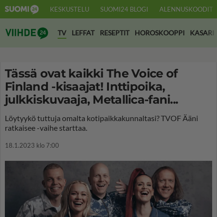
KESKUSTELU
SUOMI24 BLOGI
ALENNUSKOODIT
Suomi24 Viihde
TV
LEFFAT
RESEPTIT
HOROSKOOPPI
KASARI
Tässä ovat kaikki The Voice of
Finland -kisaajat! Inttipoika,
julkkiskuvaaja, Metallica-fani...
Löytyykö tuttuja omalta kotipaikkakunnaltasi? TVOF Ääni
ratkaisee -vaihe starttaa.
18.1.2023 klo 7:00