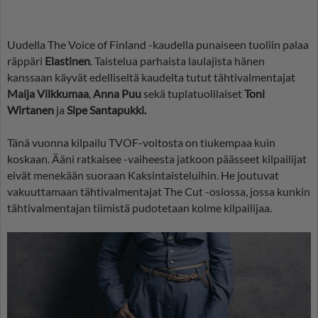
Uudella The Voice of Finland -kaudella punaiseen tuoliin palaa
räppäri
Elastinen
. Taistelua parhaista laulajista hänen
kanssaan käyvät edelliseltä kaudelta tutut tähtivalmentajat
Maija Vilkkumaa
,
Anna Puu
sekä tuplatuolilaiset
Toni
Wirtanen
ja
Sipe Santapukki.
Tänä vuonna kilpailu TVOF-voitosta on tiukempaa kuin
koskaan. Ääni ratkaisee -vaiheesta jatkoon päässeet kilpailijat
eivät menekään suoraan Kaksintaisteluihin. He joutuvat
vakuuttamaan tähtivalmentajat The Cut -osiossa, jossa kunkin
tähtivalmentajan tiimistä pudotetaan kolme kilpailijaa.