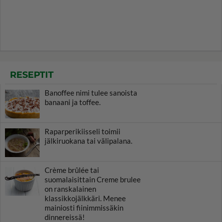
RESEPTIT
Banoffee nimi tulee sanoista
banaani ja toffee.
Raparperikiisseli toimii
jälkiruokana tai välipalana.
Crème brûlée tai
suomalaisittain Creme brulee
on ranskalainen
klassikkojälkkäri. Menee
mainiosti fiinimmissäkin
dinnereissä!