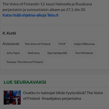
The Voice of Finlandin 12. kausi Nelosella ja Ruudussa
perjantaisin ja sunnuntaisin alkaen pe 27.1. klo 20.
Katso lisää ohjelma-aikoja Telsu.fi
K. Kurki
Asiasanat:
The Voice of Finland
TVOF
Maija Vilkkumaa
Juha Tapio
Redrama
Sipe Santapukki
Toni Wirtanen
Tulossa: The Voice of Finland
LUE SEURAAVAKSI
Ovatko tv-katsojat tähän tyytyväisiä? The Voice
of Finland -finaalijakso perjantaina