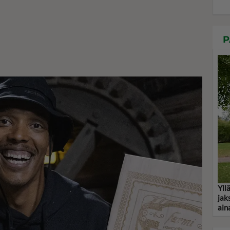
P
Yll
jak
ain