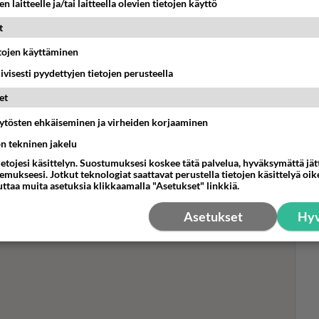
n laitteelle ja/tai laitteella olevien tietojen käyttö
t
etojen käyttäminen
Wak
- W
iivisesti pyydettyjen tietojen perusteella
Geo
et
maa
 - Itki ja kävi “mökötysmökissä”
äytösten ehkäiseminen ja virheiden korjaaminen
Farmilla: "Kun tuli…"
ön tekninen jakelu
jalle Selviytyjät Suomi -realitystä. Nyt hän oli mukana
ietojesi käsittelyn. Suostumuksesi koskee tätä palvelua, hyväksymättä jä
mukseesi. Jotkut teknologiat saattavat perustella tietojen käsittelyä oike
uttaa muita asetuksia klikkaamalla "Asetukset" linkkiä.
Asetukset
Hyv