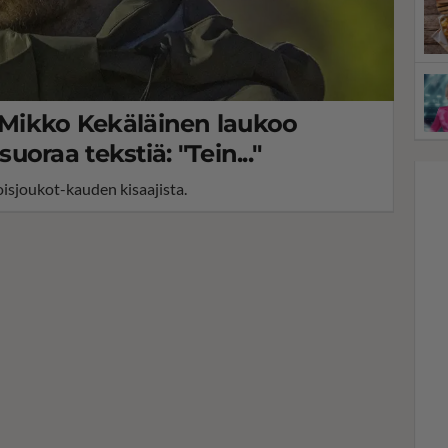
a Mikko Kekäläinen laukoo
oraa tekstiä: "Tein..."
oisjoukot-kauden kisaajista.