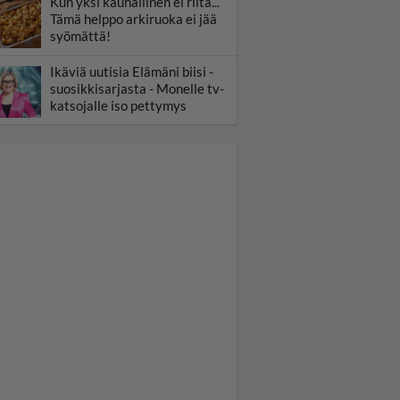
Kun yksi kauhallinen ei riitä...
Tämä helppo arkiruoka ei jää
syömättä!
Ikäviä uutisia Elämäni biisi -
suosikkisarjasta - Monelle tv-
katsojalle iso pettymys