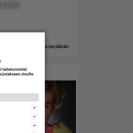
.8.2026
itse oma tähtimerkkisi ja lue päivän
oskooppi!
a
i laitetunniste)
ASARI
arjotakseen sinulle