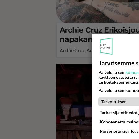
Archie Cruz Erikoisjo
napakan piikin: "Harmi 
Archie Cruz, Arttu Kuosmanen, on yks
Tarvitsemme s
Palvelu ja sen
kolman
käyttäen evästeitä ja
tarkoituksenmukaisi
Palvelu ja sen kumpp
Tarkoitukset
Tarkat sijaintitiedo
Kohdennettu mainon
Personoitu sisältö, 