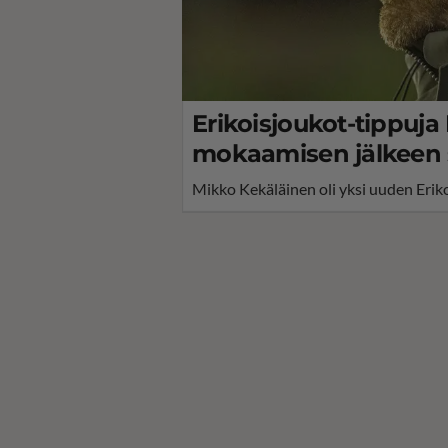
Erikoisjoukot-tippuj
mokaamisen jälkeen su
Mikko Kekäläinen oli yksi uuden Erik