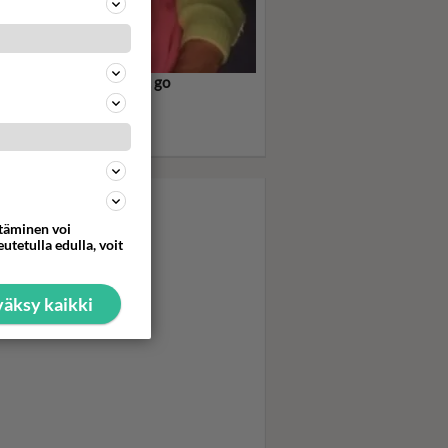
e me up before you go, go
ham! särki sydämiä -
rge Michael nousi
ilmantähdeksi
ttäminen voi
utetulla edulla, voit
äksy kaikki