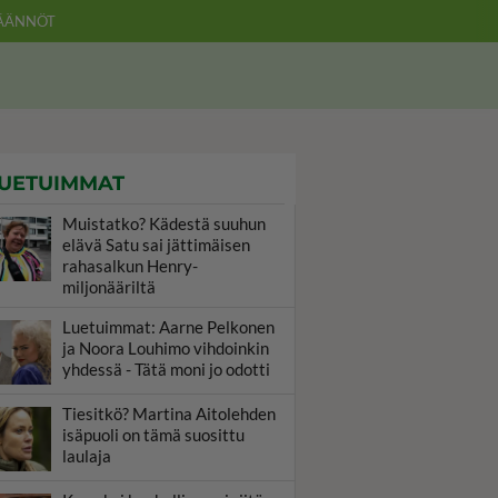
ÄÄNNÖT
UETUIMMAT
Muistatko? Kädestä suuhun
elävä Satu sai jättimäisen
rahasalkun Henry-
miljonääriltä
Luetuimmat: Aarne Pelkonen
ja Noora Louhimo vihdoinkin
yhdessä - Tätä moni jo odotti
Tiesitkö? Martina Aitolehden
isäpuoli on tämä suosittu
laulaja