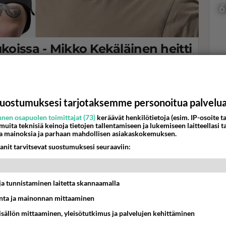
6
ukoissa - Mikko Kekäläinen heitti
vaan, ettei sulla..."
Val
i uuden Erikoisjoukot-kauden kisaajista.
hor
uostumuksesi tarjotaksemme personoitua palvelu
nen osapuolen toimittajat (73)
keräävät henkilötietoja (esim. IP-osoite ta
K
 muita teknisiä keinoja tietojen tallentamiseen ja lukemiseen laitteellasi t
a mainoksia ja parhaan mahdollisen asiakaskokemuksen.
anit tarvitsevat suostumuksesi seuraaviin:
t ja tunnistaminen laitetta skannaamalla
ta ja mainonnan mittaaminen
sisällön mittaaminen, yleisötutkimus ja palvelujen kehittäminen