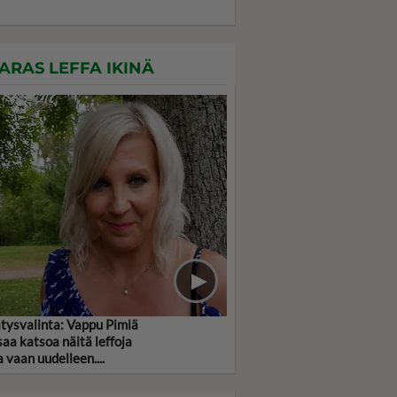
ARAS LEFFA IKINÄ
ätysvalinta: Vappu Pimiä
saa katsoa näitä leffoja
a vaan uudelleen....