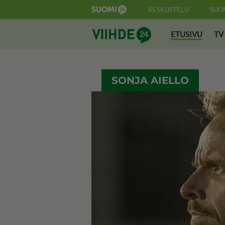
KESKUSTELU
SUO
Suomi24 Viihde
ETUSIVU
TV
SONJA AIELLO