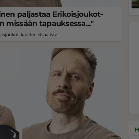
nen paljastaa Erikoisjoukot-
n missään tapauksessa..."
isjoukot-kauden kisaajista.
H