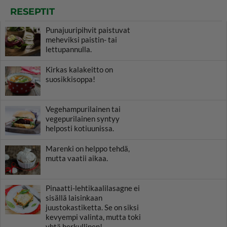
RESEPTIT
Punajuuripihvit paistuvat
meheviksi paistin- tai
lettupannulla.
Kirkas kalakeitto on
suosikkisoppa!
Vegehampurilainen tai
vegepurilainen syntyy
helposti kotiuunissa.
Marenki on helppo tehdä,
mutta vaatii aikaa.
Pinaatti-lehtikaalilasagne ei
sisällä laisinkaan
juustokastiketta. Se on siksi
kevyempi valinta, mutta toki
yhtä herkullinen!