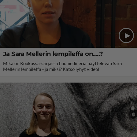
Ja Sara Mellerin lempileffa on.....?
Mikä on Koukussa-sarjassa huumediileriä näyttelevän Sara
Mellerin lempileffa - ja miksi? Katso lyhyt video!