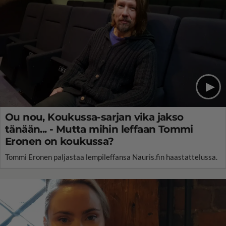
Ou nou, Koukussa-sarjan vika jakso
tänään... - Mutta mihin leffaan Tommi
Eronen on koukussa?
Tommi Eronen paljastaa lempileffansa Nauris.fin haastattelussa.