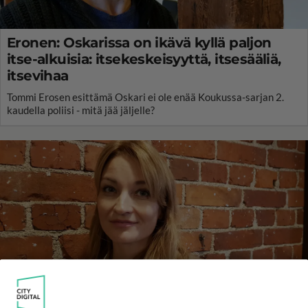
Eronen: Oskarissa on ikävä kyllä paljon
itse-alkuisia: itsekeskeisyyttä, itsesääliä,
itsevihaa
Tommi Erosen esittämä Oskari ei ole enää Koukussa-sarjan 2.
kaudella poliisi - mitä jää jäljelle?