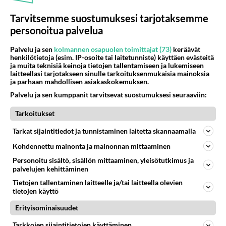
Matleena Kuusniemen yllättävä mielipide
Tarvitsemme suostumuksesi tarjotaksemme
roolihahmostaan Kristasta
personoitua palvelua
On kulunut kolme vuotta edellisen kauden tapahtumista. Onko
Palvelu ja sen
kolmannen osapuolen toimittajat (73)
keräävät
Krista päässyt jaloilleen?
henkilötietoja (esim. IP-osoite tai laitetunniste) käyttäen evästeitä
ja muita teknisiä keinoja tietojen tallentamiseen ja lukemiseen
laitteellasi tarjotakseen sinulle tarkoituksenmukaisia mainoksia
ja parhaan mahdollisen asiakaskokemuksen.
Palvelu ja sen kumppanit tarvitsevat suostumuksesi seuraaviin:
Tarkoitukset
Tarkat sijaintitiedot ja tunnistaminen laitetta skannaamalla
Kohdennettu mainonta ja mainonnan mittaaminen
Personoitu sisältö, sisällön mittaaminen, yleisötutkimus ja
palvelujen kehittäminen
Tietojen tallentaminen laitteelle ja/tai laitteella olevien
tietojen käyttö
Voittaako rakkaus, riippuvuuksista suurin?
Erityisominaisuudet
- Koukussa 2. tuotantokausi alkaa
Tarkkojen sijaintitietojen käyttäminen