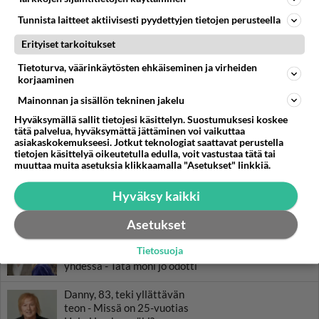
Edellinen kausi loppui dramaattisesti rikostutkija Oskari Aution
Tunnista laitteet aktiivisesti pyydettyjen tietojen perusteella
uran päättymiseen ja hänen suuren rakkautensa Kristan lähtöön
Suomesta. Miten tarina jatkuu?
Erityiset tarkoitukset
Tietoturva, väärinkäytösten ehkäiseminen ja virheiden
korjaaminen
LUETUIMMAT
Mainonnan ja sisällön tekninen jakelu
Muistatko? Kädestä suuhun
Hyväksymällä sallit tietojesi käsittelyn. Suostumuksesi koskee
elävä Satu sai jättimäisen
tätä palvelua, hyväksymättä jättäminen voi vaikuttaa
asiakaskokemukseesi. Jotkut teknologiat saattavat perustella
rahasalkun Henry-
tietojen käsittelyä oikeutetulla edulla, voit vastustaa tätä tai
miljonääriltä
muuttaa muita asetuksia klikkaamalla "Asetukset" linkkiä.
Tiesitkö? Martina Aitolehden
Hyväksy kaikki
isäpuoli on tämä suosittu
laulaja
Asetukset
Luetuimmat: Aarne Pelkonen
Tietosuoja
ja Noora Louhimo vihdoinkin
yhdessä - Tätä moni jo odotti
Danny, 83, teki yllättävän
teon - Missä on 25-vuotias