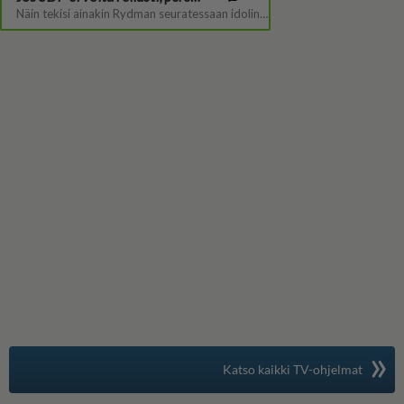
»
Suomen suosituin
Katso kaikki TV-ohjelmat
TV-opas