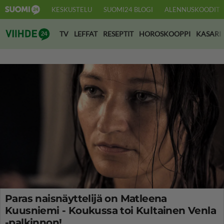
KESKUSTELU
SUOMI24 BLOGI
ALENNUSKOODIT
Suomi24 Viihde
TV
LEFFAT
RESEPTIT
HOROSKOOPPI
KASARI
Paras naisnäyttelijä on Matleena
Kuusniemi - Koukussa toi Kultainen Venla
-palkinnon!