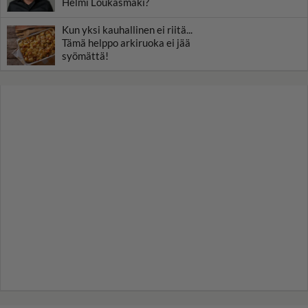
Helmi Loukasmäki?
Kun yksi kauhallinen ei riitä...
Tämä helppo arkiruoka ei jää
syömättä!