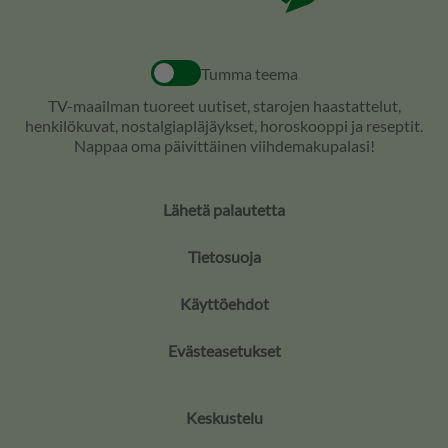
Tumma teema
TV-maailman tuoreet uutiset, starojen haastattelut,
henkilökuvat, nostalgiapläjäykset, horoskooppi ja reseptit.
Nappaa oma päivittäinen viihdemakupalasi!
Lähetä palautetta
Tietosuoja
Käyttöehdot
Evästeasetukset
Keskustelu