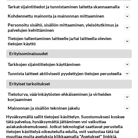
Tarkat sijaintitiedot ja tunnistaminen laitetta skannaamalla
Tunnetko jo granolan? Se on
Kohdennettu mainonta ja mainonnan mittaaminen
aamiaisruoka ja välipala, joka
koostuu esim.
Personoitu sisältö, sisällön mittaaminen, yleisötutkimus ja
palvelujen kehittäminen
Rapeakuorinen patonki
Tietojen tallentaminen laitteelle ja/tai laitteella olevien
maistuu sellaisenaan tai
tietojen käyttö
haluamillasi täytteillä
koottuna.
Erityisominaisuudet
Omenahyve on raikas ja
Tarkkojen sijaintitietojen käyttäminen
helppo herkku, joka sopii
Tunnista laitteet aktiivisesti pyydettyjen tietojen perusteella
jälkiruoaksi tai tv:n äärelle.
Pyöräytä päälle jätskipallo tai
Erityiset tarkoitukset
lorausta kinuskikastiketta!
Tietoturva, väärinkäytösten ehkäiseminen ja virheiden
Suklaamuffinssit ovat
korjaaminen
suussasulava herkku.
Mainonnan ja sisällön tekninen jakelu
Hyväksymällä sallit tietojesi käsittelyn. Suostumuksesi koskee
tätä palvelua, hyväksymättä jättäminen voi vaikuttaa
Valkosuklaakakku sopii
asiakaskokemukseesi. Jotkut teknologiat saattavat perustella
juhlaan kuin juhlaan.
tietojen käsittelyä oikeutetulla edulla, voit vastustaa tätä tai
muuttaa muita asetuksia klikkaamalla "Asetukset" linkkiä.