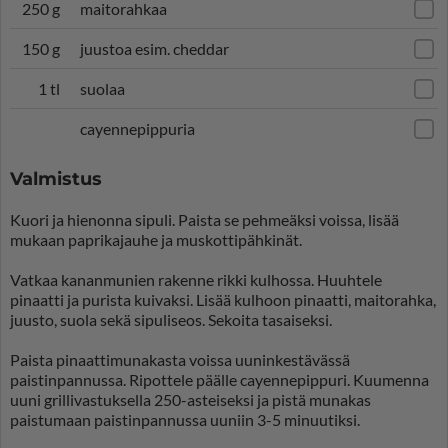
250 g
maitorahkaa
150 g
juustoa esim. cheddar
1 tl
suolaa
cayennepippuria
Valmistus
Kuori ja hienonna sipuli. Paista se pehmeäksi voissa, lisää
mukaan paprikajauhe ja muskottipähkinät.
Vatkaa kananmunien rakenne rikki kulhossa. Huuhtele
pinaatti ja purista kuivaksi. Lisää kulhoon pinaatti, maitorahka,
juusto, suola sekä sipuliseos. Sekoita tasaiseksi.
Paista pinaattimunakasta voissa uuninkestävässä
paistinpannussa. Ripottele päälle cayennepippuri. Kuumenna
uuni grillivastuksella 250-asteiseksi ja pistä munakas
paistumaan paistinpannussa uuniin 3-5 minuutiksi.