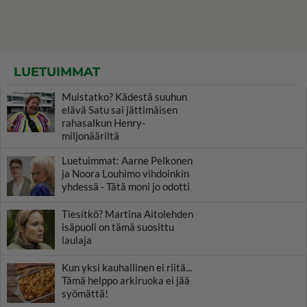
LUETUIMMAT
Muistatko? Kädestä suuhun
elävä Satu sai jättimäisen
rahasalkun Henry-
miljonääriltä
Luetuimmat: Aarne Pelkonen
ja Noora Louhimo vihdoinkin
yhdessä - Tätä moni jo odotti
Tiesitkö? Martina Aitolehden
isäpuoli on tämä suosittu
laulaja
Kun yksi kauhallinen ei riitä...
Tämä helppo arkiruoka ei jää
syömättä!