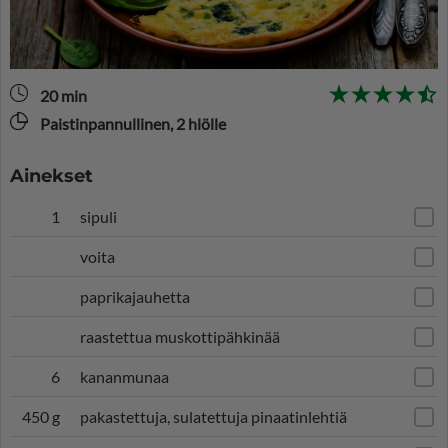
20 min
Paistinpannullinen, 2 hlölle
Ainekset
1
sipuli
voita
paprikajauhetta
raastettua muskottipähkinää
6
kananmunaa
450 g
pakastettuja, sulatettuja pinaatinlehtiä