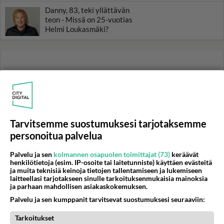
Danny, 83, teki yllättävän
teon - Missä on 25-vuotias
Helmi Loukasmäki?
Tarvitsemme suostumuksesi tarjotaksemme
personoitua palvelua
Palvelu ja sen
kolmannen osapuolen toimittajat (73)
keräävät
henkilötietoja (esim. IP-osoite tai laitetunniste) käyttäen evästeitä
ja muita teknisiä keinoja tietojen tallentamiseen ja lukemiseen
laitteellasi tarjotakseen sinulle tarkoituksenmukaisia mainoksia
ja parhaan mahdollisen asiakaskokemuksen.
Palvelu ja sen kumppanit tarvitsevat suostumuksesi seuraaviin:
Tarkoitukset
RESEPTIT