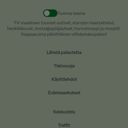
Tumma teema
TV-maailman tuoreet uutiset, starojen haastattelut,
henkilökuvat, nostalgiapläjäykset, horoskooppi ja reseptit.
Nappaa oma päivittäinen viihdemakupalasi!
Lähetä palautetta
Tietosuoja
Käyttöehdot
Evästeasetukset
Keskustelu
Treffit