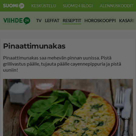
KESKUSTELU
SUOMI24 BLOGI
ALENNUSKOODIT
Suomi24 Viihde
TV
LEFFAT
RESEPTIT
HOROSKOOPPI
KASARI
Pinaattimunakas
Pinaattimunakas saa mehevän pinnan uunissa. Pistä
grillivastus päälle, tujauta päälle cayennepippuria ja pistä
uuniin!