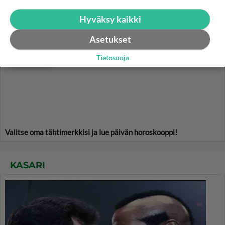
Hyväksy kaikki
HOROSKOOPPI
Asetukset
Tietosuoja
7.8.2026
Valitse oma tähtimerkkisi ja lue päivän horoskooppi!
KASARI