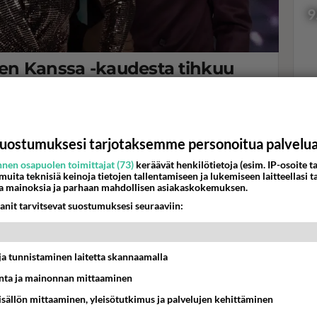
9
ien Kanssa -kaudesta tihkuu
lossa
Val
lä.
hor
uostumuksesi tarjotaksemme personoitua palvelu
nen osapuolen toimittajat (73)
keräävät henkilötietoja (esim. IP-osoite ta
K
 muita teknisiä keinoja tietojen tallentamiseen ja lukemiseen laitteellasi t
a mainoksia ja parhaan mahdollisen asiakaskokemuksen.
anit tarvitsevat suostumuksesi seuraaviin:
t ja tunnistaminen laitetta skannaamalla
ta ja mainonnan mittaaminen
sisällön mittaaminen, yleisötutkimus ja palvelujen kehittäminen