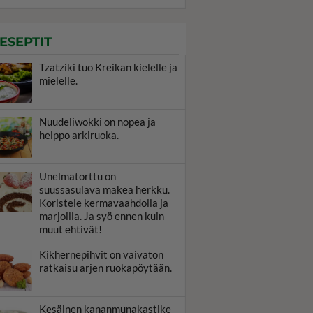
ESEPTIT
Tzatziki tuo Kreikan kielelle ja
mielelle.
Nuudeliwokki on nopea ja
helppo arkiruoka.
Unelmatorttu on
suussasulava makea herkku.
Koristele kermavaahdolla ja
marjoilla. Ja syö ennen kuin
muut ehtivät!
Kikhernepihvit on vaivaton
ratkaisu arjen ruokapöytään.
Kesäinen kananmunakastike