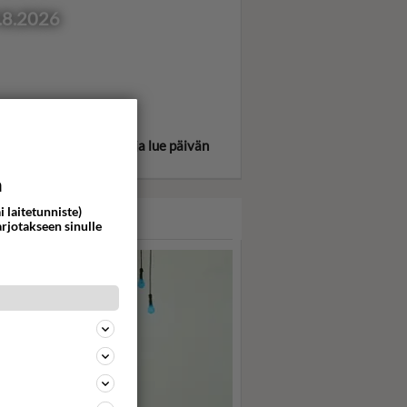
.8.2026
itse oma tähtimerkkisi ja lue päivän
oskooppi!
a
i laitetunniste)
ASARI
arjotakseen sinulle