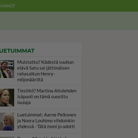
ÄÄNNÖT
UETUIMMAT
Muistatko? Kädestä suuhun
elävä Satu sai jättimäisen
rahasalkun Henry-
miljonääriltä
Tiesitkö? Martina Aitolehden
isäpuoli on tämä suosittu
laulaja
Luetuimmat: Aarne Pelkonen
ja Noora Louhimo vihdoinkin
yhdessä - Tätä moni jo odotti