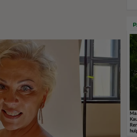
P
Maa
Kau
Ren
hui