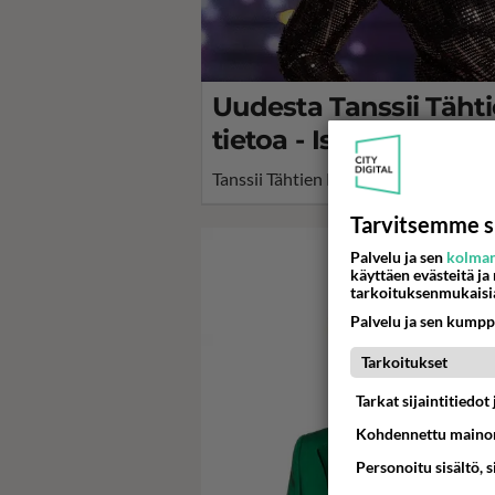
Uudesta Tanssii Täht
tietoa - Iso muutos tu
Tanssii Tähtien Kanssa starttaa syksyl
Tarvitsemme s
Palvelu ja sen
kolman
käyttäen evästeitä ja
tarkoituksenmukaisi
Palvelu ja sen kumpp
Tarkoitukset
Tarkat sijaintitiedo
Kohdennettu mainon
Personoitu sisältö, 