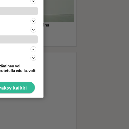
shdance oli tuhkomotarina
-sukupolvelle - Uusi
styyppi oli itsenäinen ja
sikäs
ttäminen voi
utetulla edulla, voit
äksy kaikki