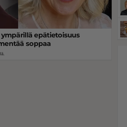
ympärillä epätietoisuus
mentää soppaa
lä.