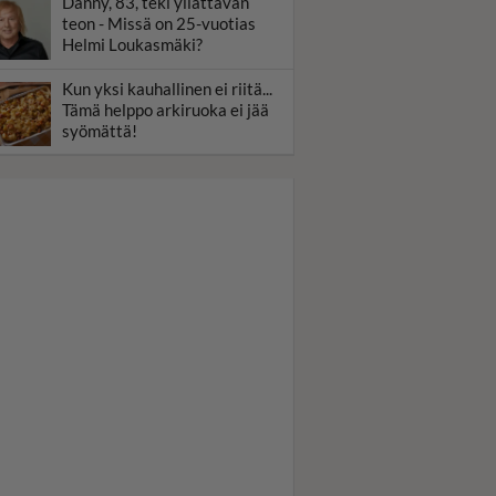
Danny, 83, teki yllättävän
teon - Missä on 25-vuotias
Helmi Loukasmäki?
Kun yksi kauhallinen ei riitä...
Tämä helppo arkiruoka ei jää
syömättä!