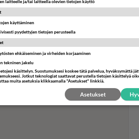
n laitteelle ja/tai laitteella olevien tietojen käyttö
t
etojen käyttäminen
Fla
iivisesti pyydettyjen tietojen perusteella
MTV
nai
et
htien Kanssa -ohjelmaan - Yksi
sek
äytösten ehkäiseminen ja virheiden korjaaminen
is
ön tekninen jakelu
ta TTK-kaudesta.
ietojesi käsittelyn. Suostumuksesi koskee tätä palvelua, hyväksymättä jä
mukseesi. Jotkut teknologiat saattavat perustella tietojen käsittelyä oike
uttaa muita asetuksia klikkaamalla "Asetukset" linkkiä.
Asetukset
Hyv