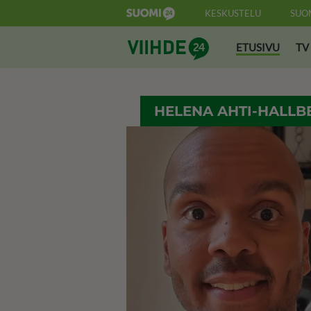
KESKUSTELU
SUO
Suomi24 Viihde
ETUSIVU
TV
HELENA AHTI-HALLB