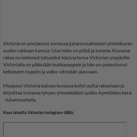
Victoria on postannut somessa juhannusaiheisen yhteiskuvan
uuden rakkaan kanssa. Uusi mies on pitkä ja tumma. Kuvassa
rakas on kietonut tatuoidut käsivartensa Victorian ympärille.
Victorialla on päässään kukkaseppele ja hän on pukeutunut
keltaiseen toppiin ja valko-vihreään alaosaan.
Maajussi-Victoria katsoo kuvassa kohti uutta rakastaan ja
kirjoittaa Instassa lyhyen ytimekkäästi sydän-hymiöiden kera:
-Juhannusheila.
Kuva lainattu Victorian Instagram-tililtä: