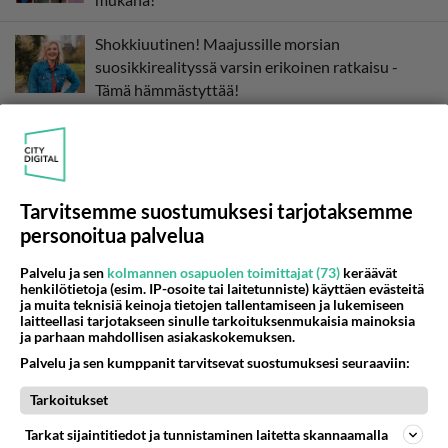
Shokkiuutinen! Maajussille morsian
suosikkirealityssä varsin erikoinen ratkaisu -
Tämä hämmästyttää!
Tarvitsemme suostumuksesi tarjotaksemme
personoitua palvelua
Palvelu ja sen
kolmannen osapuolen toimittajat (73)
keräävät
henkilötietoja (esim. IP-osoite tai laitetunniste) käyttäen evästeitä
ja muita teknisiä keinoja tietojen tallentamiseen ja lukemiseen
laitteellasi tarjotakseen sinulle tarkoituksenmukaisia mainoksia
ja parhaan mahdollisen asiakaskokemuksen.
Palvelu ja sen kumppanit tarvitsevat suostumuksesi seuraaviin:
Tarkoitukset
Tarkat sijaintitiedot ja tunnistaminen laitetta skannaamalla