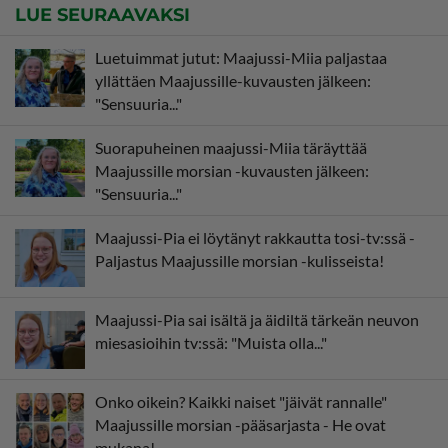
LUE SEURAAVAKSI
Luetuimmat jutut: Maajussi-Miia paljastaa
yllättäen Maajussille-kuvausten jälkeen:
"Sensuuria..."
Suorapuheinen maajussi-Miia täräyttää
Maajussille morsian -kuvausten jälkeen:
"Sensuuria..."
Maajussi-Pia ei löytänyt rakkautta tosi-tv:ssä -
Paljastus Maajussille morsian -kulisseista!
Maajussi-Pia sai isältä ja äidiltä tärkeän neuvon
miesasioihin tv:ssä: "Muista olla..."
Onko oikein? Kaikki naiset "jäivät rannalle"
Maajussille morsian -pääsarjasta - He ovat
mukana!