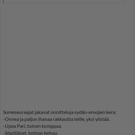
Someseuraajat jakavat onnitteluja sydän-emojien kera:
-Onnea ja paljon ihanaa rakkautta teille, yksi ylistää.
-Upea Pari, toinen komppaa.
-Söpöläiset, kolmas kehuu.