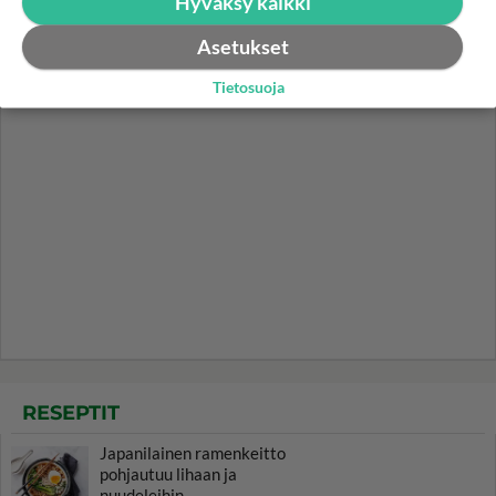
Hyväksy kaikki
Asetukset
Tietosuoja
RESEPTIT
Japanilainen ramenkeitto
pohjautuu lihaan ja
nuudeleihin.