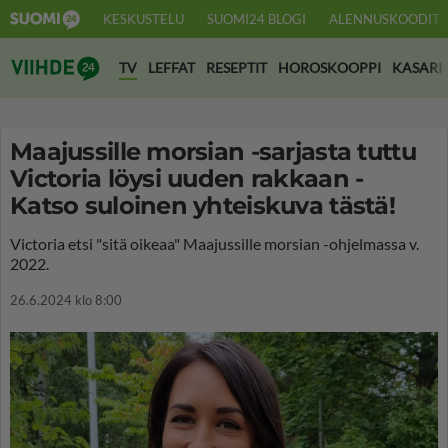
KESKUSTELU
SUOMI24 BLOGI
ALENNUSKOODIT
Suomi24 Viihde
TV
LEFFAT
RESEPTIT
HOROSKOOPPI
KASARI
Maajussille morsian -sarjasta tuttu
Victoria löysi uuden rakkaan -
Katso suloinen yhteiskuva tästä!
Victoria etsi "sitä oikeaa" Maajussille morsian -ohjelmassa v.
2022.
26.6.2024 klo 8:00