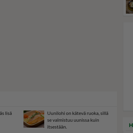
s lisä
Uunilohi on kätevä ruoka, sillä
se valmistuu uunissa kuin
H
itsestään.