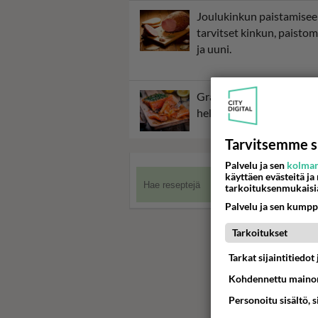
Joulukinkun paistamise
tarvitset kinkun, paistom
ja uuni.
Graavilohi vie aikaa, mut
helppo valmistaa.
Tarvitsemme s
Palvelu ja sen
kolman
käyttäen evästeitä ja
tarkoituksenmukaisi
Palvelu ja sen kumpp
Tarkoitukset
Tarkat sijaintitiedo
Kohdennettu mainon
Personoitu sisältö, 