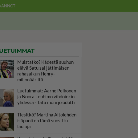
ÄÄNNÖT
UETUIMMAT
Muistatko? Kädestä suuhun
elävä Satu sai jättimäisen
rahasalkun Henry-
miljonääriltä
Luetuimmat: Aarne Pelkonen
ja Noora Louhimo vihdoinkin
yhdessä - Tätä moni jo odotti
Tiesitkö? Martina Aitolehden
isäpuoli on tämä suosittu
laulaja