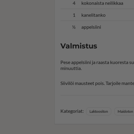
4
kokonaista neilikkaa
1
kanelitanko
½
appelsiini
Valmistus
Pese appelsiini ja raasta kuoresta sui
minuuttia.
Siivilöi mausteet pois. Tarjoile mant
Kategoriat:
Laktoositon
Maidoton