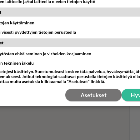
n laitteelle ja/tai laitteella olevien tietojen käyttö
t
etojen käyttäminen
Mui
iivisesti pyydettyjen tietojen perusteella
ihm
pul
et
äytösten ehkäiseminen ja virheiden korjaaminen
ön tekninen jakelu
ietojesi käsittelyn. Suostumuksesi koskee tätä palvelua, hyväksymättä jä
mukseesi. Jotkut teknologiat saattavat perustella tietojen käsittelyä oike
uttaa muita asetuksia klikkaamalla "Asetukset" linkkiä.
Asetukset
Hyv