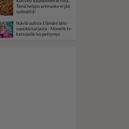
Kun yksi kauhallinen ei riitä...
Tämä helppo arkiruoka ei jää
syömättä!
Ikäviä uutisia Elämäni biisi -
suosikkisarjasta - Monelle tv-
katsojalle iso pettymys