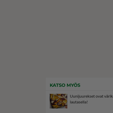
KATSO MYÖS
Uunijuurekset ovat värikä
lautasella!