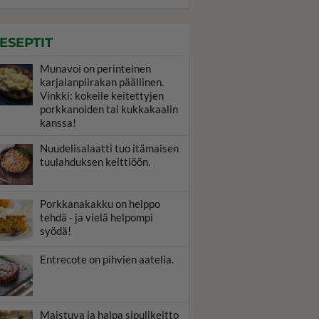
ESEPTIT
Munavoi on perinteinen
karjalanpiirakan päällinen.
Vinkki: kokeile keitettyjen
porkkanoiden tai kukkakaalin
kanssa!
Nuudelisalaatti tuo itämaisen
tuulahduksen keittiöön.
Porkkanakakku on helppo
tehdä - ja vielä helpompi
syödä!
Entrecote on pihvien aatelia.
Maistuva ja halpa sipulikeitto