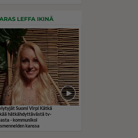
ARAS LEFFA IKINÄ
viytyjät Suomi Virpi Kätkä
kää hätkähdyttävästä tv-
jasta - kommunikoi
smenneiden kanssa