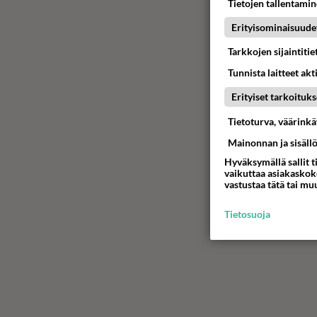
Tietojen tallentamine
Erityisominaisuude
Tarkkojen sijaintiti
Tunnista laitteet akt
Erityiset tarkoituks
Tietoturva, väärink
Mainonnan ja sisäll
Hyväksymällä sallit t
vaikuttaa asiakaskoke
vastustaa tätä tai mu
Tietosuoja