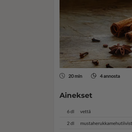
20 min
4 annosta
Ainekset
6 dl
vettä
2 dl
mustaherukkamehutiivist