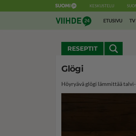
KESKUSTELU
SUO
Suomi24 Viihde
ETUSIVU
TV
RESEPTIT
Glögi
Höyryävä glögi lämmittää talvi-