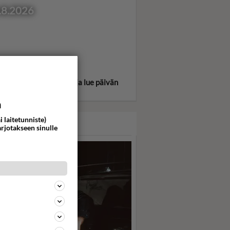
.8.2026
itse oma tähtimerkkisi ja lue päivän
oskooppi!
a
i laitetunniste)
ASARI
arjotakseen sinulle