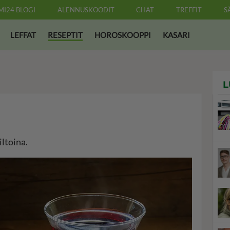
MI24 BLOGI
ALENNUSKOODIT
CHAT
TREFFIT
S
LEFFAT
RESEPTIT
HOROSKOOPPI
KASARI
L
iltoina.