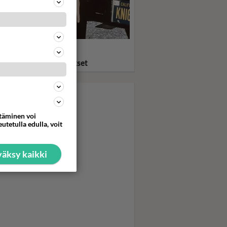
statko? Ritari Ässä ja
eauto KITT pelastivat
asta ja löylyttivät pahikset
ttäminen voi
utetulla edulla, voit
äksy kaikki