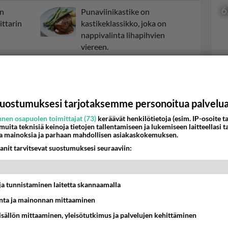
6
en
Punaviinikastike on
ittarin
kastikeklassikko, joka on
nappivalinta lihapihvien
viereen.
ta on
Luumukiisseli on talvinen
jälkiruoka.
Val
hor
uostumuksesi tarjotaksemme personoitua palvelu
nen osapuolen toimittajat (73)
keräävät henkilötietoja (esim. IP-osoite ta
K
 muita teknisiä keinoja tietojen tallentamiseen ja lukemiseen laitteellasi t
a mainoksia ja parhaan mahdollisen asiakaskokemuksen.
anit tarvitsevat suostumuksesi seuraaviin:
t ja tunnistaminen laitetta skannaamalla
ta ja mainonnan mittaaminen
sisällön mittaaminen, yleisötutkimus ja palvelujen kehittäminen