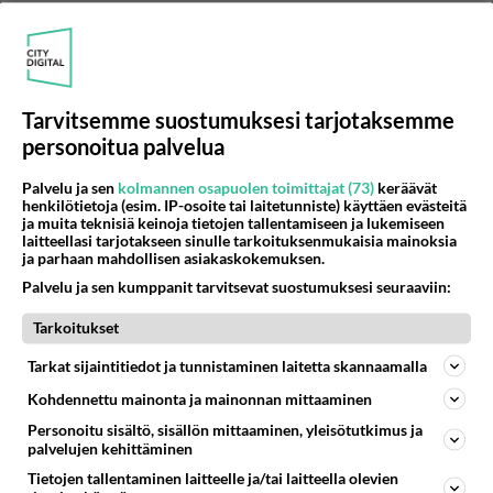
Tarvitsemme suostumuksesi tarjotaksemme
personoitua palvelua
RESEPTIT
Palvelu ja sen
kolmannen osapuolen toimittajat (73)
keräävät
henkilötietoja (esim. IP-osoite tai laitetunniste) käyttäen evästeitä
ja muita teknisiä keinoja tietojen tallentamiseen ja lukemiseen
Tonnikalapasta valmistuu
laitteellasi tarjotakseen sinulle tarkoituksenmukaisia mainoksia
pöytään vartissa. Ripaus
ja parhaan mahdollisen asiakaskokemuksen.
parmesan-juustoa annoksen
Palvelu ja sen kumppanit tarvitsevat suostumuksesi seuraaviin:
päälle kruunaa komeuden!
Tarkoitukset
Valkokastike on perussoossi,
jota voi varioida mausteilla.
Tarkat sijaintitiedot ja tunnistaminen laitetta skannaamalla
Kohdennettu mainonta ja mainonnan mittaaminen
Pitaleivän ala- ja yläpuoli
Personoitu sisältö, sisällön mittaaminen, yleisötutkimus ja
irtoavat toisistaan
palvelujen kehittäminen
paistettaessa.
Tietojen tallentaminen laitteelle ja/tai laitteella olevien