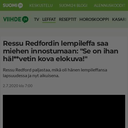
KESKUSTELU
SUOMI24 BLOGI
ALENNUSKOODIT
Suomi24 Viihde
TV
LEFFAT
RESEPTIT
HOROSKOOPPI
KASARI
Ressu Redfordin lempileffa saa
miehen innostumaan: "Se on ihan
häl**vetin kova elokuva!"
Ressu Redford paljastaa, mikä oli hänen lempileffansa
lapsuudessa ja nyt aikuisena.
2.7.2020 klo 7:00