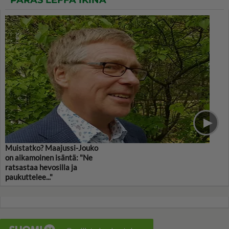
PARAS LEFFA IKINÄ
Muistatko? Maajussi-Jouko
on aikamoinen isäntä: "Ne
ratsastaa hevosilla ja
paukuttelee..."