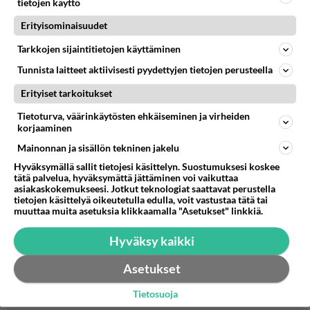
tietojen käyttö
Maissikeitto valmistuu
arkena suhteellisen helposti.
Erityisominaisuudet
Tarkkojen sijaintitietojen käyttäminen
Aurajuustosalaatti maistuu
Tunnista laitteet aktiivisesti pyydettyjen tietojen perusteella
sellaisenaan tai pääruoan
kyljessä. Tämä on salaatti
Erityiset tarkoitukset
vaativaankin makuun!
Tietoturva, väärinkäytösten ehkäiseminen ja virheiden
korjaaminen
Mainonnan ja sisällön tekninen jakelu
HOROSKOOPPI
Hyväksymällä sallit tietojesi käsittelyn. Suostumuksesi koskee
tätä palvelua, hyväksymättä jättäminen voi vaikuttaa
asiakaskokemukseesi. Jotkut teknologiat saattavat perustella
6.8.2026
tietojen käsittelyä oikeutetulla edulla, voit vastustaa tätä tai
muuttaa muita asetuksia klikkaamalla "Asetukset" linkkiä.
Hyväksy kaikki
Asetukset
Valitse oma tähtimerkkisi ja lue päivän horoskooppi!
Tietosuoja