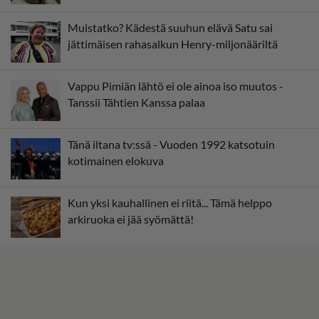
Muistatko? Kädestä suuhun elävä Satu sai
jättimäisen rahasalkun Henry-miljonääriltä
Vappu Pimiän lähtö ei ole ainoa iso muutos -
Tanssii Tähtien Kanssa palaa
Tänä iltana tv:ssä - Vuoden 1992 katsotuin
kotimainen elokuva
Kun yksi kauhallinen ei riitä... Tämä helppo
arkiruoka ei jää syömättä!