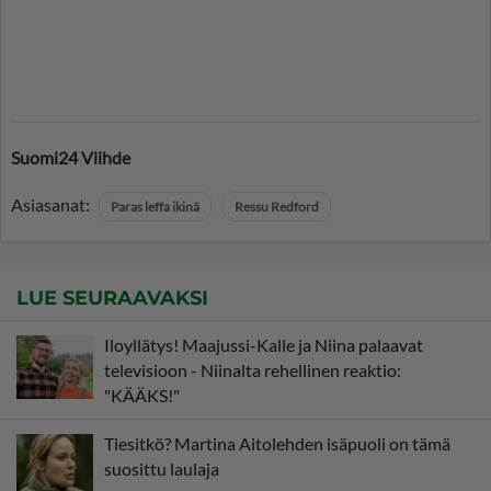
Suomi24 Viihde
Asiasanat:
Paras leffa ikinä
Ressu Redford
LUE SEURAAVAKSI
Iloyllätys! Maajussi-Kalle ja Niina palaavat
televisioon - Niinalta rehellinen reaktio:
"KÄÄKS!"
Tiesitkö? Martina Aitolehden isäpuoli on tämä
suosittu laulaja