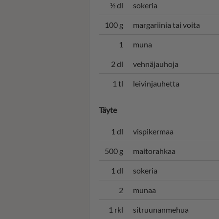
½ dl
sokeria
100 g
margariinia tai voita
1
muna
2 dl
vehnäjauhoja
1 tl
leivinjauhetta
Täyte
1 dl
vispikermaa
500 g
maitorahkaa
1 dl
sokeria
2
munaa
1 rkl
sitruunanmehua