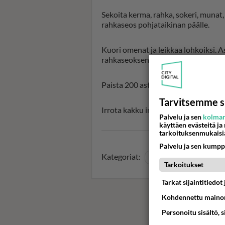
Sekoita kerma, rahka, sokeri, munat,
rahkaseos pohjataikinan päälle.
Kuori omenat ja leikkaa lohkoiksi. 
rahkaseoksen päälle. Ripottele päälle
Paista 200 asteessa uunin alatasoll
Tarvitsemme s
Irrota kakku irtovuoasta täysin jää
Palvelu ja sen
kolman
käyttäen evästeitä ja
tarkoituksenmukaisi
Palvelu ja sen kumpp
Kategoriat:
Makeat leivonnaiset
Ka
Tarkoitukset
Tarkat sijaintitiedo
Kohdennettu mainon
Personoitu sisältö, 