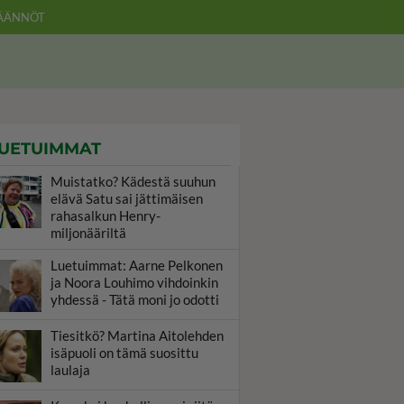
ÄÄNNÖT
UETUIMMAT
Muistatko? Kädestä suuhun
elävä Satu sai jättimäisen
rahasalkun Henry-
miljonääriltä
Luetuimmat: Aarne Pelkonen
ja Noora Louhimo vihdoinkin
yhdessä - Tätä moni jo odotti
Tiesitkö? Martina Aitolehden
isäpuoli on tämä suosittu
laulaja