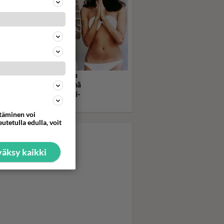
rlien enkelit viihdytti ja
hdytti kotisohvilla - Nämä
et olivat todellisia tyyli-
neja!
ttäminen voi
utetulla edulla, voit
äksy kaikki