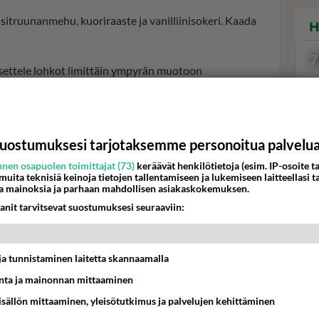
 sitruunanmehu, kuoriraaste ja vanilliinisokeri. Kaada
H
7
Asettele lohkot limittäin ympyrän muotoon
 fariinisokeria ja kanelia.
a noin 55 minuuttia.
uostumuksesi tarjotaksemme personoitua palvelu
htyneenä.
Val
nen osapuolen toimittajat (73)
keräävät henkilötietoja (esim. IP-osoite ta
hor
 muita teknisiä keinoja tietojen tallentamiseen ja lukemiseen laitteellasi t
a mainoksia ja parhaan mahdollisen asiakaskokemuksen.
anit tarvitsevat suostumuksesi seuraaviin:
K
svis
t ja tunnistaminen laitetta skannaamalla
ta ja mainonnan mittaaminen
sisällön mittaaminen, yleisötutkimus ja palvelujen kehittäminen