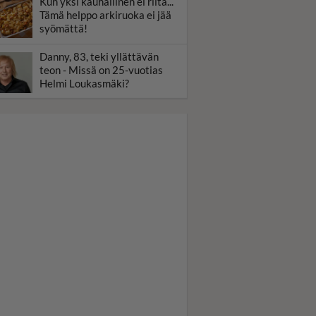
Kun yksi kauhallinen ei riitä...
Tämä helppo arkiruoka ei jää
syömättä!
Danny, 83, teki yllättävän
teon - Missä on 25-vuotias
Helmi Loukasmäki?