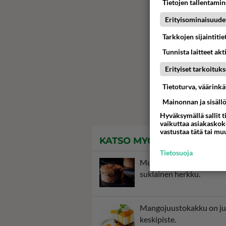
Tietojen tallentamine
Erityisominaisuude
Tarkkojen sijaintiti
Tunnista laitteet akt
Erityiset tarkoituks
Tietoturva, väärink
Mainonnan ja sisäll
Hyväksymällä sallit t
vaikuttaa asiakaskoke
vastustaa tätä tai mu
KATSO MYÖS
Tietosuoja
Mutakakku on suussasu
suklainen herkku.
Mangojuustokakku on ju
keskipiste.