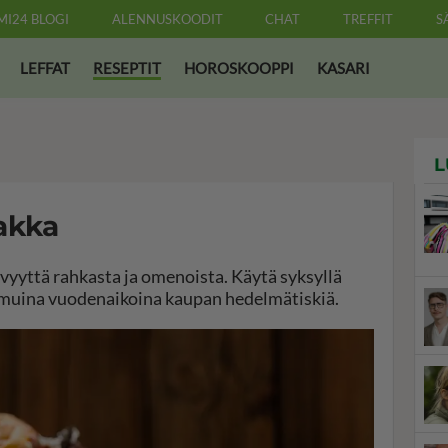
MI24 BLOGI
ALENNUSKOODIT
CHAT
TREFFIT
S
LEFFAT
RESEPTIT
HOROSKOOPPI
KASARI
L
akka
yttä rahkasta ja omenoista. Käytä syksyllä
 muina vuodenaikoina kaupan hedelmätiskiä.