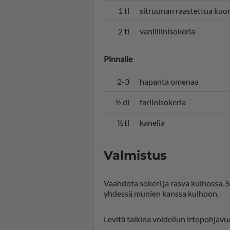
1 tl
sitruunan raastettua kuo
2 tl
vanilliinisokeria
Pinnalle
2-3
hapanta omenaa
½ dl
fariinisokeria
½ tl
kanelia
Valmistus
Vaahdota sokeri ja rasva kulhossa. S
yhdessä munien kanssa kulhoon.
Levitä taikina voidellun irtopohjavuo