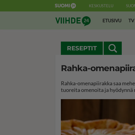
KESKUSTELU
SUO
Suomi24 Viihde
ETUSIVU
TV
RESEPTIT
Rahka-omenapiir
Rahka-omenapiirakka saa mehevy
tuoreita omenoita ja hyödynnä