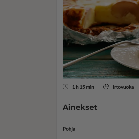
1 h 15 min
Irtovuoka
Ainekset
Pohja