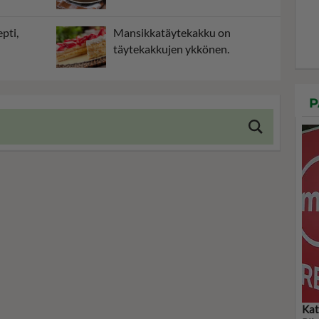
pti,
Mansikkatäytekakku on
täytekakkujen ykkönen.
P
Kat