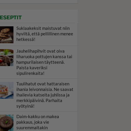
ESEPTIT
Suklaakeksit maistuvat niin
hyviltä, että pellillinen menee
hetkessä!
Jauhelihapihvit ovat oiva
liharuoka pottujen kanssa tai
hampurilaisen täytteenä.
Paista kaveriksi
sipulirenkaita!
Tuulihatut ovat hattaraisen
ihania leivonnaisia. Ne saavat
ihailevia katseita juhlissa ja
merkkipäivinä. Parhaita
syötyinä!
Daim-kakku on makea
pakkaus, joka vie
suuremmaltakin