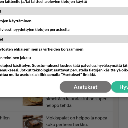
n laitteelle ja/tai laitteella olevien tietojen käyttö
t
etojen käyttäminen
iivisesti pyydettyjen tietojen perusteella
et
Cha
kii
äytösten ehkäiseminen ja virheiden korjaaminen
nais
ön tekninen jakelu
iko
ietojesi käsittelyn. Suostumuksesi koskee tätä palvelua, hyväksymättä jä
mukseesi. Jotkut teknologiat saattavat perustella tietojen käsittelyä oike
uttaa muita asetuksia klikkaamalla "Asetukset" linkkiä.
Asetukset
Hyv
lavan
Kaurakeksit tai toiselta
nimeltään kauralastut on super-
helppo tehdä.
hlien
Mokkapalat on helppo ja nopea
koko perheen herkku.