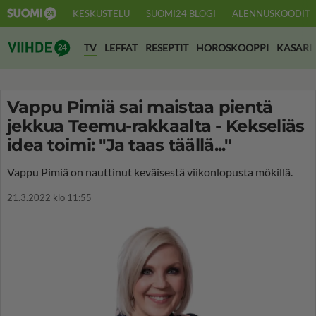
KESKUSTELU
SUOMI24 BLOGI
ALENNUSKOODIT
Suomi24 Viihde
TV
LEFFAT
RESEPTIT
HOROSKOOPPI
KASARI
Vappu Pimiä sai maistaa pientä
jekkua Teemu-rakkaalta - Kekseliäs
idea toimi: "Ja taas täällä..."
Vappu Pimiä on nauttinut keväisestä viikonlopusta mökillä.
21.3.2022 klo 11:55