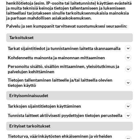
henkilötietoja (esim. IP-osoite tai laitetunniste) käyttäen evästeitä
isäpuoli on tämä suosittu
ja muita teknisiä keinoja tietojen tallentamiseen ja lukemiseen
laulaja
laitteellasi tarjotakseen sinulle tarkoituksenmukaisia mainoksia
ja parhaan mahdollisen asiakaskokemuksen.
Luetuimmat: Aarne Pelkonen
Palvelu ja sen kumppanit tarvitsevat suostumuksesi seuraaviin:
ja Noora Louhimo vihdoinkin
yhdessä - Tätä moni jo odotti
Tarkoitukset
Danny, 83, teki yllättävän
Tarkat sijaintitiedot ja tunnistaminen laitetta skannaamalla
teon - Missä on 25-vuotias
Kohdennettu mainonta ja mainonnan mittaaminen
Helmi Loukasmäki?
Personoitu sisältö, sisällön mittaaminen, yleisötutkimus ja
Kun yksi kauhallinen ei riitä...
palvelujen kehittäminen
Tämä helppo arkiruoka ei jää
Tietojen tallentaminen laitteelle ja/tai laitteella olevien
syömättä!
tietojen käyttö
Erityisominaisuudet
Tarkkojen sijaintitietojen käyttäminen
Tunnista laitteet aktiivisesti pyydettyjen tietojen perusteella
Erityiset tarkoitukset
Tietoturva, väärinkäytösten ehkäiseminen ja virheiden