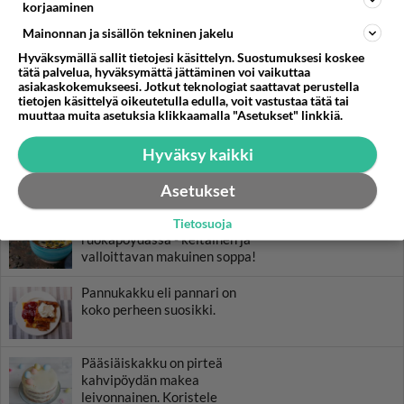
korjaaminen
Mainonnan ja sisällön tekninen jakelu
Hyväksymällä sallit tietojesi käsittelyn. Suostumuksesi koskee
tätä palvelua, hyväksymättä jättäminen voi vaikuttaa
asiakaskokemukseesi. Jotkut teknologiat saattavat perustella
tietojen käsittelyä oikeutetulla edulla, voit vastustaa tätä tai
muuttaa muita asetuksia klikkaamalla "Asetukset" linkkiä.
Hyväksy kaikki
RESEPTIT
Asetukset
Bataattikeitto on piristys
Tietosuoja
ruokapöydässä - keltainen ja
valloittavan makuinen soppa!
Pannukakku eli pannari on
koko perheen suosikki.
Pääsiäiskakku on pirteä
kahvipöydän makea
leivonnainen. Koristele