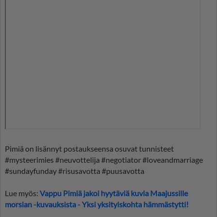
Pimiä on lisännyt postaukseensa osuvat tunnisteet
#mysteerimies #neuvottelija #negotiator #loveandmarriage
#sundayfunday #risusavotta #puusavotta
Lue myös:
Vappu Pimiä jakoi hyytäviä kuvia Maajussille
morsian -kuvauksista - Yksi yksityiskohta hämmästytti!