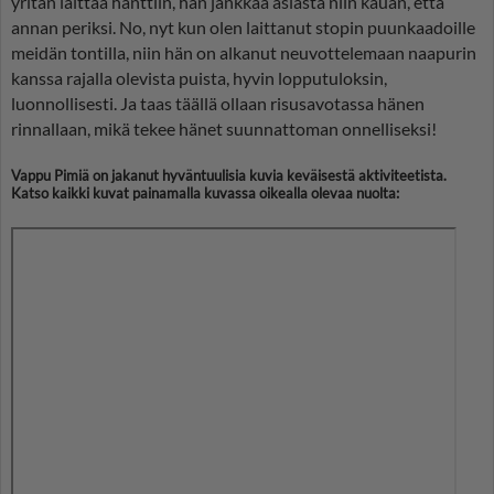
yritän laittaa hanttiin, hän jankkaa asiasta niin kauan, että
annan periksi. No, nyt kun olen laittanut stopin puunkaadoille
meidän tontilla, niin hän on alkanut neuvottelemaan naapurin
kanssa rajalla olevista puista, hyvin lopputuloksin,
luonnollisesti. Ja taas täällä ollaan risusavotassa hänen
rinnallaan, mikä tekee hänet suunnattoman onnelliseksi!
Vappu Pimiä on jakanut hyväntuulisia kuvia keväisestä aktiviteetista.
Katso kaikki kuvat painamalla kuvassa oikealla olevaa nuolta: