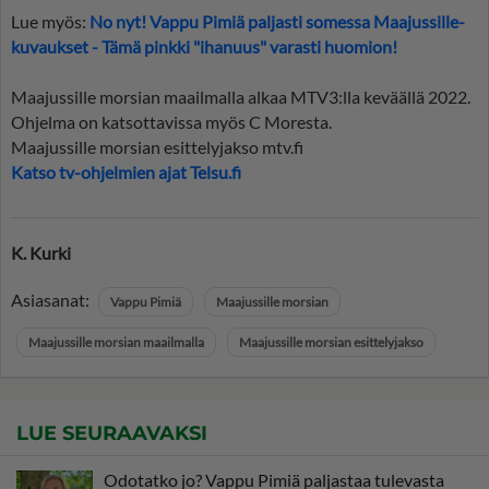
Lue myös:
No nyt! Vappu Pimiä paljasti somessa Maajussille-
kuvaukset - Tämä pinkki "ihanuus" varasti huomion!
Maajussille morsian maailmalla alkaa MTV3:lla keväällä 2022.
Ohjelma on katsottavissa myös C Moresta.
Maajussille morsian esittelyjakso mtv.fi
Katso tv-ohjelmien ajat Telsu.fi
K. Kurki
Asiasanat:
Vappu Pimiä
Maajussille morsian
Maajussille morsian maailmalla
Maajussille morsian esittelyjakso
LUE SEURAAVAKSI
Odotatko jo? Vappu Pimiä paljastaa tulevasta