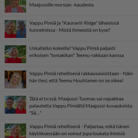
Maajussille morsian -kaudesta
Vappu Pimiä ja "Kaunarit-Ridge" läheisissä
tunnelmissa - Mistä ihmeestä on kyse?
Uskallatko kokeilla? Vappu Pimiä paljasti
erikoisen "lomakikan" Teemu-rakkaan kanssa
Vappu Pimiä rehellisenä rakkausasioistaan - Näin
hän tiesi, että Teemu Huuhtanen on se oikea!
Tätä ei tv:ssä: Maajussi-Tuomas sai napakkaa
palautetta Vappu Pimiältä Maajussi-kuvauksista:
"Sä…"
Vappu Pimiä rehellisenä - Paljastaa, mikä hänen
käytöksessään on voinut jopa loukata ihmisiä