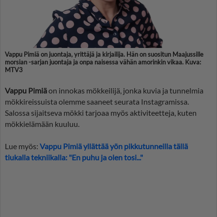
Vappu Pimiä on juontaja, yrittäjä ja kirjailija.­ Hän on suositun Maajussille
morsian -sarjan juontaja ja onpa naisessa vähän amorinkin vikaa. Kuva:
MTV3
Vappu Pimiä
on innokas mökkeilijä, jonka kuvia ja tunnelmia
mökkireissuista olemme saaneet seurata Instagramissa.
Salossa sijaitseva mökki tarjoaa myös aktiviteetteja, kuten
mökkielämään kuuluu.
Lue myös:
Vappu Pimiä yllättää yön pikkutunneilla tällä
tiukalla tekniikalla: "En puhu ja olen tosi..."